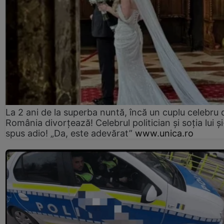
La 2 ani de la superba nuntă, încă un cuplu celebru 
România divorțează! Celebrul politician și soția lui ș
spus adio! „Da, este adevărat”
www.unica.ro