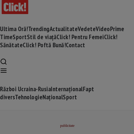
Ultima Oră!
Trending
Actualitate
Vedete
Video
Prime
Time
Sport
Stil de viață
Click! Pentru Femei
Click!
Sănătate
Click! Poftă Bună!
Contact
Război Ucraina-Rusia
Internațional
Fapt
divers
Tehnologie
Național
Sport