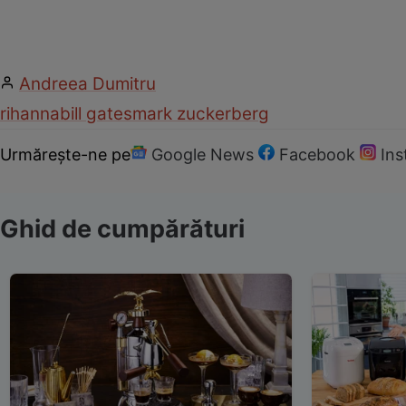
Andreea Dumitru
rihanna
bill gates
mark zuckerberg
Urmărește-ne pe
Google News
Facebook
In
Ghid de cumpărături