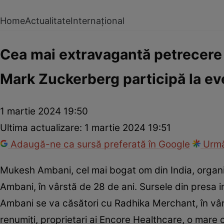
Home
Actualitate
Internațional
Cea mai extravagantă petrecere î
Mark Zuckerberg participă la e
1 martie 2024 19:50
Ultima actualizare:
1 martie 2024 19:51
Adaugă-ne ca sursă preferată în Google
Urmă
Mukesh Ambani, cel mai bogat om din India, orga
Ambani, în vârstă de 28 de ani. Sursele din presa 
Ambani se va căsători cu Radhika Merchant, în vârst
renumiți, proprietari ai Encore Healthcare, o mar