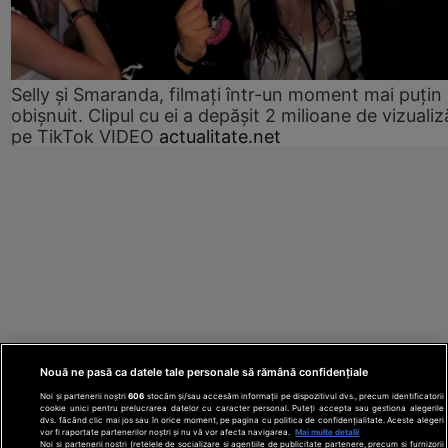
Selly și Smaranda, filmați într-un moment mai puțin
obișnuit. Clipul cu ei a depășit 2 milioane de vizualiz
pe TikTok VIDEO
actualitate.net
Nouă ne pasă ca datele tale personale să rămână confidențiale
Noi și partenerii noștri
606
stocăm și/sau accesăm informații pe dispozitivul dvs., precum identificatorii
cookie unici pentru prelucrarea datelor cu caracter personal. Puteți accepta sau gestiona alegerile
dvs. făcând clic mai jos sau în orice moment, pe pagina cu politica de confidențialitate. Aceste alegeri
vor fi raportate partenerilor noștri și nu vă vor afecta navigarea.
Mai multe detalii
Noi si partenerii nostri (retelele de socializare si agentiile de publicitate partenere, precum si furnizorii