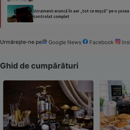
Ucrainenii aruncă în aer „tot ce mișcă” pe o șose
controlat complet
Urmărește-ne pe
Google News
Facebook
In
Ghid de cumpărături