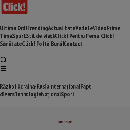
Ultima Oră!
Trending
Actualitate
Vedete
Video
Prime
Time
Sport
Stil de viață
Click! Pentru Femei
Click!
Sănătate
Click! Poftă Bună!
Contact
Război Ucraina-Rusia
Internațional
Fapt
divers
Tehnologie
Național
Sport