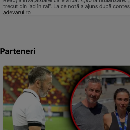
Reacția învățătoarei care a luat 4,90 la titularizare:
trecut din iad în rai”. La ce notă a ajuns după contes
adevarul.ro
Parteneri