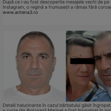
După ce i-au fost descoperite mesajele vechi de pe
Instagram, o regină a frumuseții a rămas fără coro
www.antena3.ro
Detalii halucinante în cazul bărbatului găsit îngropat
o curte din Botoșani! Marinel a fost înjunghiat în ini