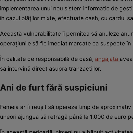
implementarea unui nou sistem informatic de gesti
în cazul plăților mixte, efectuate cash, cu cardul s
Această vulnerabilitate îi permitea să anuleze anum
operațiunile să fie imediat marcate ca suspecte în 
În calitate de responsabilă de casă,
angajata
avea 
să intervină direct asupra tranzacțiilor.
Ani de furt fără suspiciuni
Femeia ar fi reușit să opereze timp de aproximativ tr
uneori ajungea să retragă până la 1.000 de euro pe
În această perioadă, nimeni nu a bănuit activitatea i