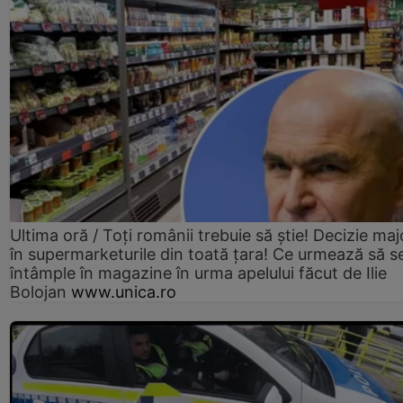
Ultima oră / Toți românii trebuie să știe! Decizie maj
în supermarketurile din toată țara! Ce urmează să s
întâmple în magazine în urma apelului făcut de Ilie
Bolojan
www.unica.ro