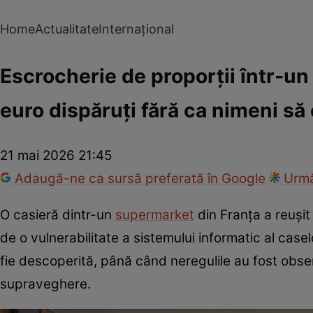
Home
Actualitate
Internațional
Escrocherie de proporții într-u
euro dispăruți fără ca nimeni să
21 mai 2026 21:45
Adaugă-ne ca sursă preferată în Google
Urmă
O casieră dintr-un
supermarket
din Franța a reuși
de o vulnerabilitate a sistemului informatic al case
fie descoperită, până când neregulile au fost observ
supraveghere.