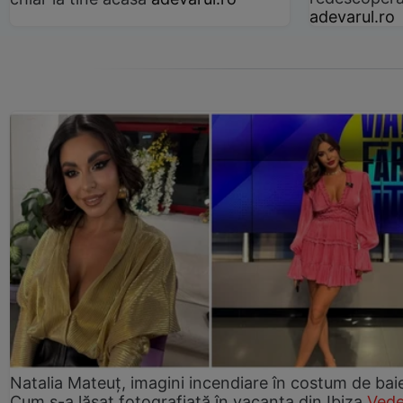
adevarul.ro
Natalia Mateuț, imagini incendiare în costum de bai
Cum s-a lăsat fotografiată în vacanța din Ibiza
Vede