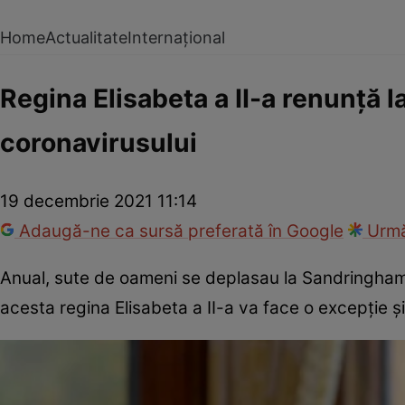
Home
Actualitate
Internațional
Regina Elisabeta a II-a renunță la
coronavirusului
19 decembrie 2021 11:14
Adaugă-ne ca sursă preferată în Google
Urmă
Anual, sute de oameni se deplasau la Sandringham 
acesta regina Elisabeta a II-a va face o excepție 