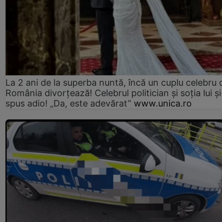
La 2 ani de la superba nuntă, încă un cuplu celebru 
România divorțează! Celebrul politician și soția lui ș
spus adio! „Da, este adevărat”
www.unica.ro