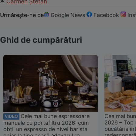
Carmen Ştefan
Urmărește-ne pe
Google News
Facebook
In
Ghid de cumpărături
Cele mai bune espressoare
Cea mai bun
VIDEO
2026 – Top 
manuale cu portafiltru 2026: cum
bucătăria înt
obții un espresso de nivel barista
redescoperă 
chiar la tine acasă
adevarul.ro