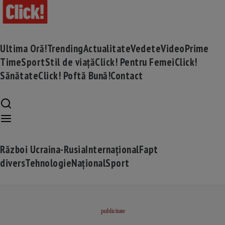
Ultima Oră!
Trending
Actualitate
Vedete
Video
Prime
Time
Sport
Stil de viață
Click! Pentru Femei
Click!
Sănătate
Click! Poftă Bună!
Contact
Război Ucraina-Rusia
Internațional
Fapt
divers
Tehnologie
Național
Sport