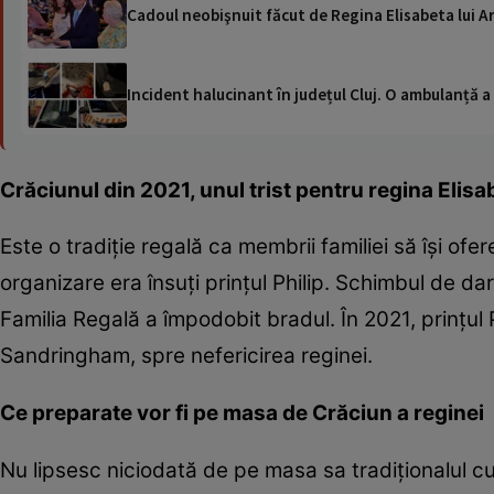
Cadoul neobişnuit făcut de Regina Elisabeta lui A
Incident halucinant în județul Cluj. O ambulanță 
Crăciunul din 2021, unul trist pentru regina Elisab
Este o tradiție regală ca membrii familiei să își of
organizare era însuți prințul Philip. Schimbul de dar
Familia Regală a împodobit bradul. În 2021, prințul 
Sandringham, spre nefericirea reginei.
Ce preparate vor fi pe masa de Crăciun a reginei
Nu lipsesc niciodată de pe masa sa tradiţionalul cu