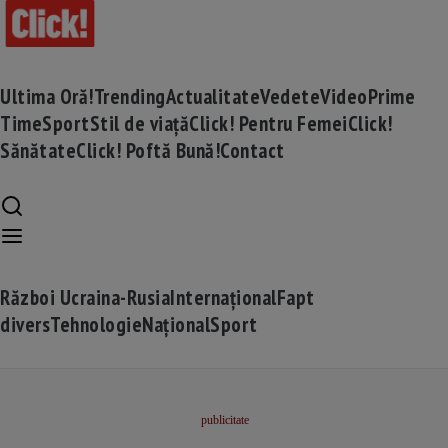
Ultima Oră!
Trending
Actualitate
Vedete
Video
Prime
Time
Sport
Stil de viață
Click! Pentru Femei
Click!
Sănătate
Click! Poftă Bună!
Contact
Război Ucraina-Rusia
Internațional
Fapt
divers
Tehnologie
Național
Sport