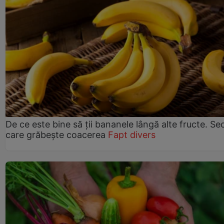
De ce este bine să ții bananele lângă alte fructe. Se
care grăbește coacerea
Fapt divers