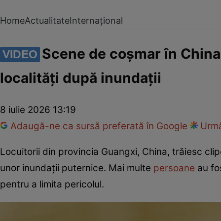
Home
Actualitate
Internațional
Scene de coșmar în China! 
VIDEO
localități după inundații
8 iulie 2026 13:19
Adaugă-ne ca sursă preferată în Google
Urmă
Locuitorii din provincia Guangxi, China, trăiesc cli
unor inundații puternice. Mai multe
persoane
au fo
pentru a limita pericolul.