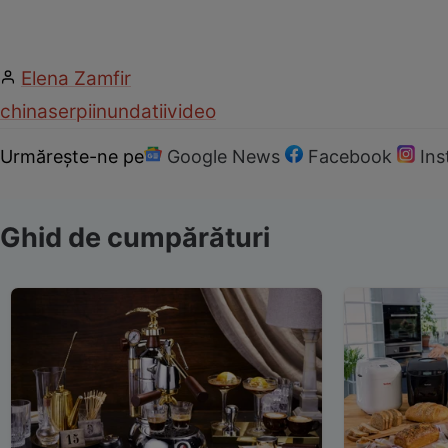
Elena Zamfir
china
serpi
inundatii
video
Urmărește-ne pe
Google News
Facebook
In
Ghid de cumpărături