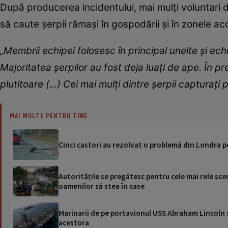
După producerea incidentului, mai mulți voluntari d
să caute șerpii rămași în gospodării și în zonele ac
„Membrii echipei folosesc în principal unelte și ec
Majoritatea șerpilor au fost deja luați de ape. În 
plutitoare (...) Cei mai mulți dintre șerpii captura
MAI MULTE PENTRU TINE
Cinci castori au rezolvat o problemă din Londra pe
Autoritățile se pregătesc pentru cele mai rele sce
oamenilor să stea în case
Marinarii de pe portavionul USS Abraham Lincoln su
acestora