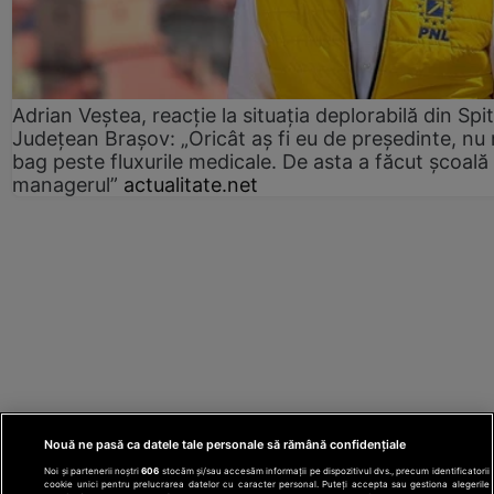
Adrian Veștea, reacție la situația deplorabilă din Spit
Județean Brașov: „Oricât aș fi eu de președinte, nu
bag peste fluxurile medicale. De asta a făcut școală
managerul”
actualitate.net
Nouă ne pasă ca datele tale personale să rămână confidențiale
Noi și partenerii noștri
606
stocăm și/sau accesăm informații pe dispozitivul dvs., precum identificatorii
cookie unici pentru prelucrarea datelor cu caracter personal. Puteți accepta sau gestiona alegerile