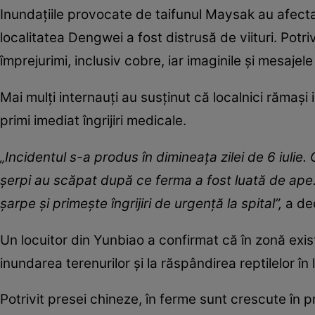
Inundațiile provocate de taifunul Maysak au afect
localitatea Dengwei a fost distrusă de viituri. Potriv
împrejurimi, inclusiv cobre, iar imaginile și mesajel
Mai mulți internauți au susținut că localnici rămași
primi imediat îngrijiri medicale.
„Incidentul s-a produs în dimineața zilei de 6 iulie
șerpi au scăpat după ce ferma a fost luată de ape
șarpe și primește îngrijiri de urgență la spital”,
a dec
Un locuitor din Yunbiao a confirmat că în zonă exis
inundarea terenurilor și la răspândirea reptilelor în 
Potrivit presei chineze, în ferme sunt crescute în p