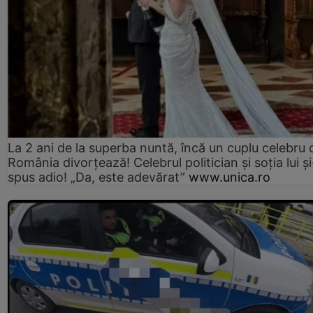
La 2 ani de la superba nuntă, încă un cuplu celebru 
România divorțează! Celebrul politician și soția lui ș
spus adio! „Da, este adevărat”
www.unica.ro