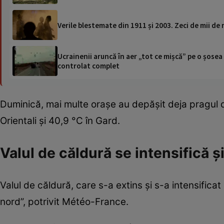
Verile blestemate din 1911 și 2003. Zeci de mii de 
Ucrainenii aruncă în aer „tot ce mișcă” pe o șose
controlat complet
Duminică, mai multe oraşe au depăşit deja pragul de
Orientali şi 40,9 °C în Gard.
Valul de căldură se intensifică ș
Valul de căldură, care s-a extins şi s-a intensifica
nord”, potrivit Météo-France.