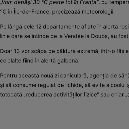
„Vom depăşi 30 °C peste tot în Franţa”
, cu tempera
°C în Île-de-France, precizează meteorologii.
Pe lângă cele 12 departamente aflate în alertă roşie
linie care se întinde de la Vendée la Doubs, au fost
Doar 13 vor scăpa de căldura extremă, într-o fâşie
celelalte fiind în alertă galbenă.
Pentru această nouă zi caniculară, agenţia de sănă
şi să consume regulat de lichide, să evite alcoolu
totodată „reducerea activităţilor fizice” sau chiar 