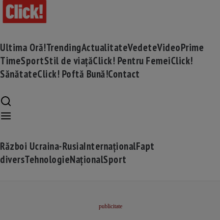
Ultima Oră!
Trending
Actualitate
Vedete
Video
Prime
Time
Sport
Stil de viață
Click! Pentru Femei
Click!
Sănătate
Click! Poftă Bună!
Contact
Război Ucraina-Rusia
Internațional
Fapt
divers
Tehnologie
Național
Sport