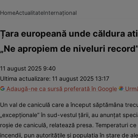
Home
Actualitate
Internațional
Țara europeană unde căldura atin
„Ne apropiem de niveluri record
11 august 2025 9:40
Ultima actualizare:
11 august 2025 13:17
Adaugă-ne ca sursă preferată în Google
Urmă
Un val de caniculă care a început săptămâna trecut
„excepţionale” în sud-vestul ţării, au anunțat speci
roşie de caniculă, relatează presa. Temperaturi ce
incendii, pun autorităţile şi populaţia în stare de a