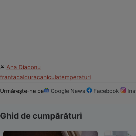
Ana Diaconu
franta
caldura
canicula
temperaturi
Urmărește-ne pe
Google News
Facebook
In
Ghid de cumpărături