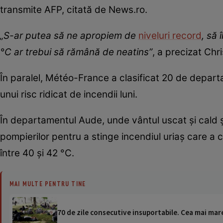
transmite AFP, citată de News.ro.
„S-ar putea să ne apropiem de
niveluri record
, să
°C ar trebui să rămână de neatins”
, a precizat Chr
În paralel, Météo-France a clasificat 20 de departam
unui risc ridicat de incendii luni.
În departamentul Aude, unde vântul uscat şi cald 
pompierilor pentru a stinge incendiul uriaş care a
între 40 şi 42 °C.
MAI MULTE PENTRU TINE
70 de zile consecutive insuportabile. Cea mai ma