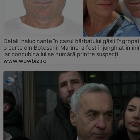
Detalii halucinante în cazul bărbatului găsit îngropat
o curte din Botoșani! Marinel a fost înjunghiat în ini
iar concubina lui se numără printre suspecți
www.wowbiz.ro