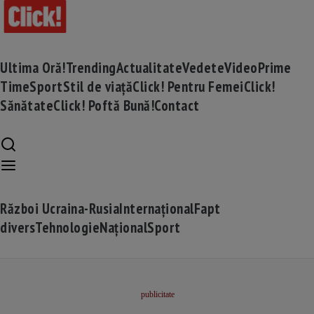
Ultima Oră!
Trending
Actualitate
Vedete
Video
Prime
Time
Sport
Stil de viață
Click! Pentru Femei
Click!
Sănătate
Click! Poftă Bună!
Contact
Război Ucraina-Rusia
Internațional
Fapt
divers
Tehnologie
Național
Sport