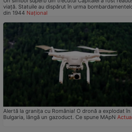
Un simbol superb din trecutul Capitalei a fost readus
viață. Statuile au dispărut în urma bombardamentel
din 1944
Național
Alertă la granița cu România! O dronă a explodat în
Bulgaria, lângă un gazoduct. Ce spune MApN
Actual