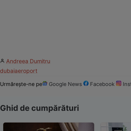
Andreea Dumitru
dubai
aeroport
Urmărește-ne pe
Google News
Facebook
In
Ghid de cumpărături