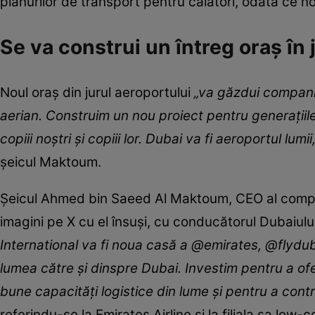
planurilor de transport pentru călători, odată ce n
Se va construi un întreg oraș în 
Noul oraş din jurul aeroportului
„va găzdui companiile
aerian. Construim un nou proiect pentru generaţiile
copiii noştri şi copiii lor. Dubai va fi aeroportul lum
şeicul Maktoum.
Şeicul Ahmed bin Saeed Al Maktoum, CEO al comp
imagini pe X cu el însuşi, cu conducătorul Dubaiului
International va fi noua casă a @emirates, @flydu
lumea către şi dinspre Dubai. Investim pentru a ofe
bune capacităţi logistice din lume şi pentru a con
referindu-se la Emirates Airline şi la filiala sa low-