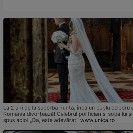
La 2 ani de la superba nuntă, încă un cuplu celebru 
România divorțează! Celebrul politician și soția lui ș
spus adio! „Da, este adevărat”
www.unica.ro