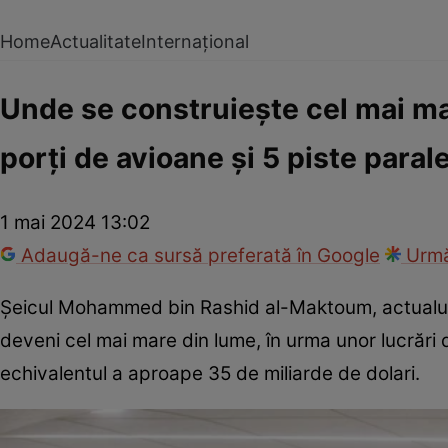
Home
Actualitate
Internațional
Unde se construiește cel mai ma
porţi de avioane şi 5 piste paral
1 mai 2024 13:02
Adaugă-ne ca sursă preferată în Google
Urmă
Șeicul Mohammed bin Rashid al-Maktoum, actualul 
deveni cel mai mare din lume, în urma unor lucrări 
echivalentul a aproape 35 de miliarde de dolari.