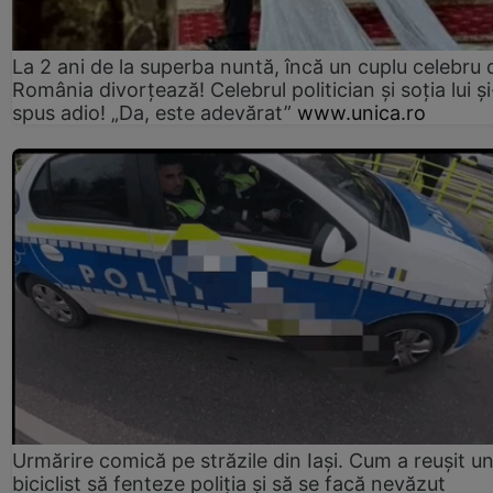
La 2 ani de la superba nuntă, încă un cuplu celebru 
România divorțează! Celebrul politician și soția lui ș
spus adio! „Da, este adevărat”
www.unica.ro
Urmărire comică pe străzile din Iași. Cum a reușit u
biciclist să fenteze poliția și să se facă nevăzut