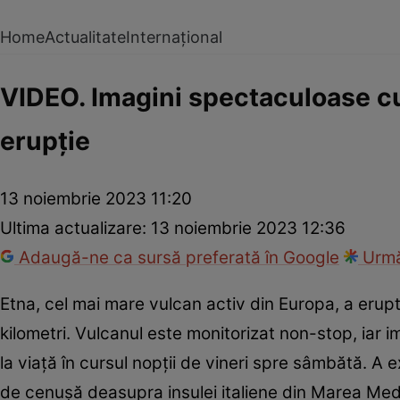
Home
Actualitate
Internațional
VIDEO. Imagini spectaculoase cu
erupție
13 noiembrie 2023 11:20
Ultima actualizare:
13 noiembrie 2023 12:36
Adaugă-ne ca sursă preferată în Google
Urmă
Etna, cel mai mare vulcan activ din Europa, a erup
kilometri. Vulcanul este monitorizat non-stop, iar i
la viaţă în cursul nopţii de vineri spre sâmbătă. A 
de cenușă deasupra insulei italiene din Marea Medi