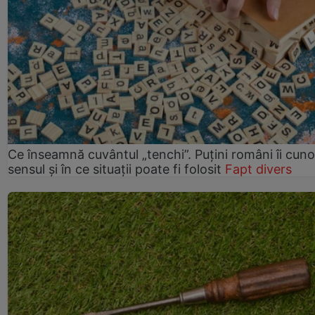
Ce înseamnă cuvântul „tenchi”. Puțini români îi cun
sensul și în ce situații poate fi folosit
Fapt divers