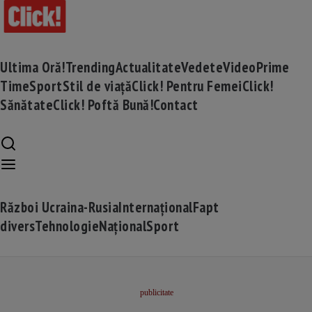
Ultima Oră!
Trending
Actualitate
Vedete
Video
Prime
Time
Sport
Stil de viață
Click! Pentru Femei
Click!
Sănătate
Click! Poftă Bună!
Contact
Război Ucraina-Rusia
Internațional
Fapt
divers
Tehnologie
Național
Sport