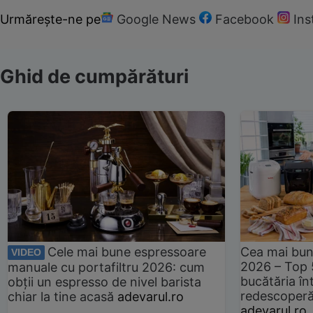
Urmărește-ne pe
Google News
Facebook
In
Ghid de cumpărături
Cele mai bune espressoare
Cea mai bun
VIDEO
2026 – Top 
manuale cu portafiltru 2026: cum
bucătăria înt
obții un espresso de nivel barista
redescoperă 
chiar la tine acasă
adevarul.ro
adevarul.ro