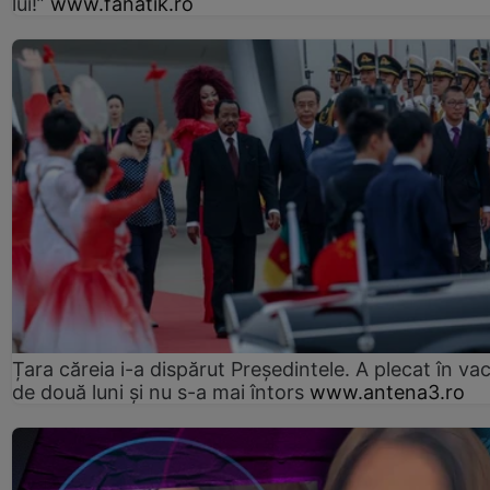
lui!”
www.fanatik.ro
Țara căreia i-a dispărut Președintele. A plecat în va
de două luni și nu s-a mai întors
www.antena3.ro