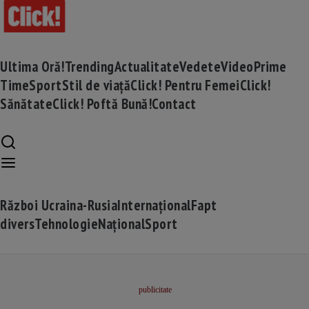
Ultima Oră!
Trending
Actualitate
Vedete
Video
Prime
Time
Sport
Stil de viață
Click! Pentru Femei
Click!
Sănătate
Click! Poftă Bună!
Contact
Război Ucraina-Rusia
Internațional
Fapt
divers
Tehnologie
Național
Sport