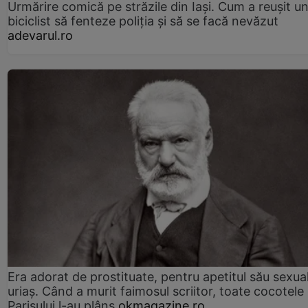
Urmărire comică pe străzile din Iași. Cum a reușit u
biciclist să fenteze poliția și să se facă nevăzut
adevarul.ro
Era adorat de prostituate, pentru apetitul său sexua
uriaș. Când a murit faimosul scriitor, toate cocotele
Parisului l-au plâns
okmagazine.ro