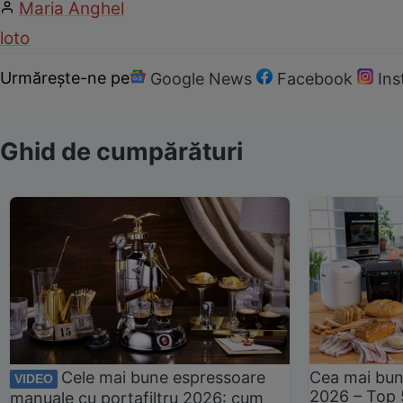
Maria Anghel
loto
Urmărește-ne pe
Google News
Facebook
In
Ghid de cumpărături
Cele mai bune espressoare
Cea mai bun
VIDEO
2026 – Top 
manuale cu portafiltru 2026: cum