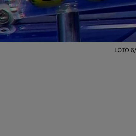
LOTO 6/4