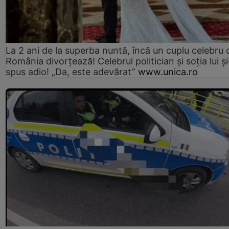
La 2 ani de la superba nuntă, încă un cuplu celebru 
România divorțează! Celebrul politician și soția lui ș
spus adio! „Da, este adevărat”
www.unica.ro