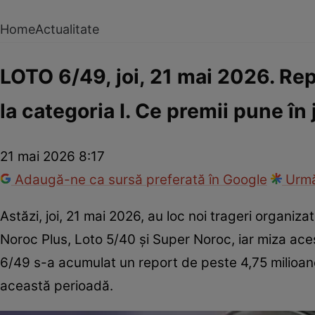
Home
Actualitate
LOTO 6/49, joi, 21 mai 2026. Rep
la categoria I. Ce premii pune î
21 mai 2026 8:17
Adaugă-ne ca sursă preferată în Google
Urmă
Astăzi, joi, 21 mai 2026, au loc noi trageri organiz
Noroc Plus, Loto 5/40 și Super Noroc, iar miza aces
6/49 s-a acumulat un report de peste 4,75 milioane 
această perioadă.