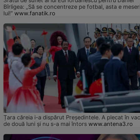
Sfatul de suflet al lui Edi Iordănescu pentru Daniel
Bîrligea: „Să se concentreze pe fotbal, asta e meser
lui!”
www.fanatik.ro
Țara căreia i-a dispărut Președintele. A plecat în va
de două luni și nu s-a mai întors
www.antena3.ro