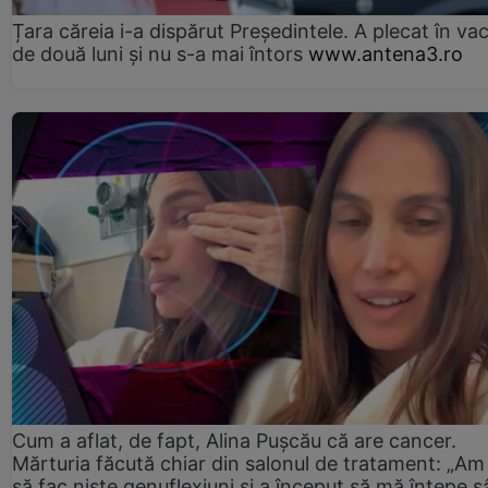
Țara căreia i-a dispărut Președintele. A plecat în va
de două luni și nu s-a mai întors
www.antena3.ro
Cum a aflat, de fapt, Alina Pușcău că are cancer.
Mărturia făcută chiar din salonul de tratament: „Am
să fac niște genuflexiuni și a început să mă înțepe s