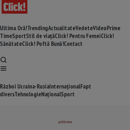
Ultima Oră!
Trending
Actualitate
Vedete
Video
Prime
Time
Sport
Stil de viață
Click! Pentru Femei
Click!
Sănătate
Click! Poftă Bună!
Contact
Război Ucraina-Rusia
Internațional
Fapt
divers
Tehnologie
Național
Sport