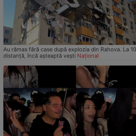
Au rămas fără case după explozia din Rahova. La 10
distanță, încă așteaptă vești
Național