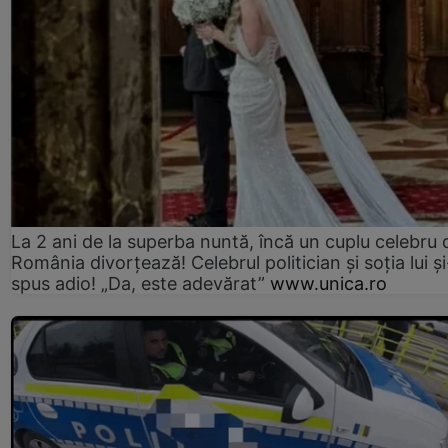
La 2 ani de la superba nuntă, încă un cuplu celebru 
România divorțează! Celebrul politician și soția lui ș
spus adio! „Da, este adevărat”
www.unica.ro