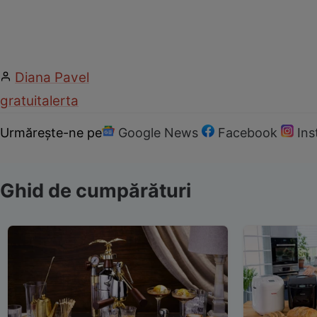
Diana Pavel
gratuit
alerta
Urmărește-ne pe
Google News
Facebook
In
Ghid de cumpărături