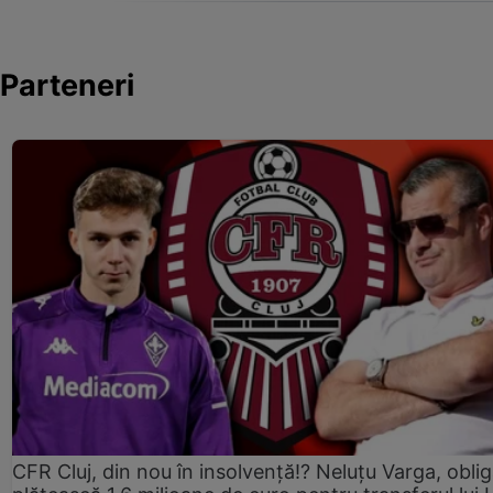
Parteneri
CFR Cluj, din nou în insolvență!? Neluțu Varga, oblig