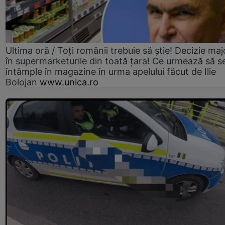
Ultima oră / Toți românii trebuie să știe! Decizie maj
în supermarketurile din toată țara! Ce urmează să s
întâmple în magazine în urma apelului făcut de Ilie
Bolojan
www.unica.ro