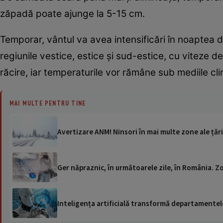
zăpadă poate ajunge la 5-15 cm.
Temporar, vântul va avea intensificări în noaptea d
regiunile vestice, estice și sud-estice, cu viteze
răcire, iar temperaturile vor rămâne sub mediile cl
MAI MULTE PENTRU TINE
Avertizare ANM! Ninsori în mai multe zone ale țăr
Ger năpraznic, în următoarele zile, în România. Z
Inteligența artificială transformă departamentele