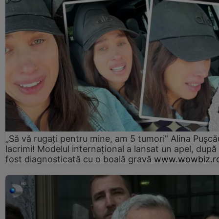
„Să vă rugați pentru mine, am 5 tumori” Alina Pușcău
lacrimi! Modelul internațional a lansat un apel, după
fost diagnosticată cu o boală gravă
www.wowbiz.r