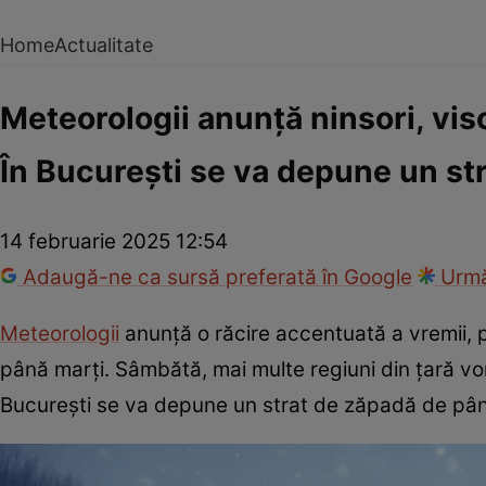
Home
Actualitate
Meteorologii anunță ninsori, visc
În București se va depune un str
14 februarie 2025 12:54
Adaugă-ne ca sursă preferată în Google
Urmă
Meteorologii
anunță o răcire accentuată a vremii, pol
până marți. Sâmbătă, mai multe regiuni din țară vor 
București se va depune un strat de zăpadă de până