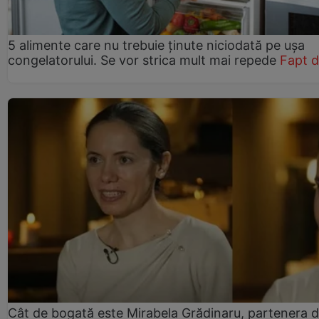
5 alimente care nu trebuie ținute niciodată pe ușa
congelatorului. Se vor strica mult mai repede
Fapt d
Cât de bogată este Mirabela Grădinaru, partenera 