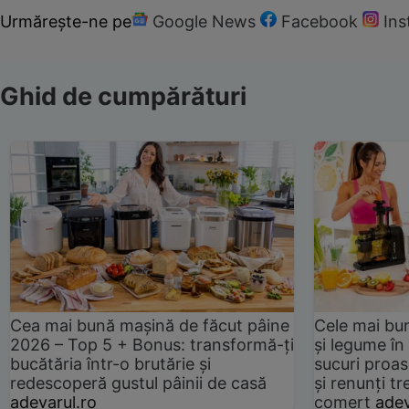
Urmărește-ne pe
Google News
Facebook
In
Ghid de cumpărături
Cea mai bună mașină de făcut pâine
Cele mai bu
2026 – Top 5 + Bonus: transformă-ți
și legume în
bucătăria într-o brutărie și
sucuri proas
redescoperă gustul pâinii de casă
și renunți tr
adevarul.ro
comerț
adev