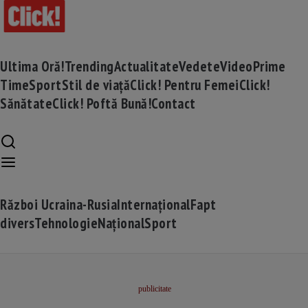
Ultima Oră!
Trending
Actualitate
Vedete
Video
Prime
Time
Sport
Stil de viață
Click! Pentru Femei
Click!
Sănătate
Click! Poftă Bună!
Contact
Război Ucraina-Rusia
Internațional
Fapt
divers
Tehnologie
Național
Sport