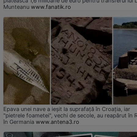
plătească 1,6 milioane de euro pentru transferul lui 
Munteanu
www.fanatik.ro
Epava unei nave a ieșit la suprafață în Croația, iar
"pietrele foametei", vechi de secole, au reapărut în R
în Germania
www.antena3.ro