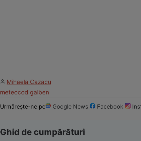
Mihaela Cazacu
meteo
cod galben
Urmărește-ne pe
Google News
Facebook
In
Ghid de cumpărături