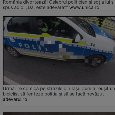
România divorțează! Celebrul politician și soția lui ș
spus adio! „Da, este adevărat”
www.unica.ro
Urmărire comică pe străzile din Iași. Cum a reușit u
biciclist să fenteze poliția și să se facă nevăzut
adevarul.ro