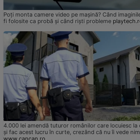
Poți monta camere video pe mașină? Când imaginil
fi folosite ca probă și când riști probleme
playtech.
4.000 lei amendă tuturor românilor care locuiesc la
și fac acest lucru în curte, crezând că nu îi vede ni
www.cancan.ro