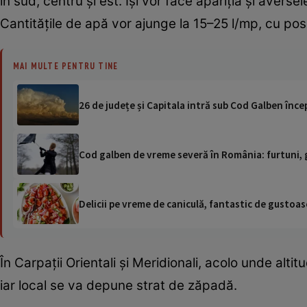
în sud, centru și est. Își vor face apariția și averse
Cantitățile de apă vor ajunge la 15–25 l/mp, cu pos
MAI MULTE PENTRU TINE
26 de județe și Capitala intră sub Cod Galben încep
Cod galben de vreme severă în România: furtuni, g
Delicii pe vreme de caniculă, fantastic de gustoase
În Carpații Orientali și Meridionali, acolo unde altit
iar local se va depune strat de zăpadă.