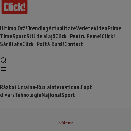
Ultima Oră!
Trending
Actualitate
Vedete
Video
Prime
Time
Sport
Stil de viață
Click! Pentru Femei
Click!
Sănătate
Click! Poftă Bună!
Contact
Război Ucraina-Rusia
Internațional
Fapt
divers
Tehnologie
Național
Sport