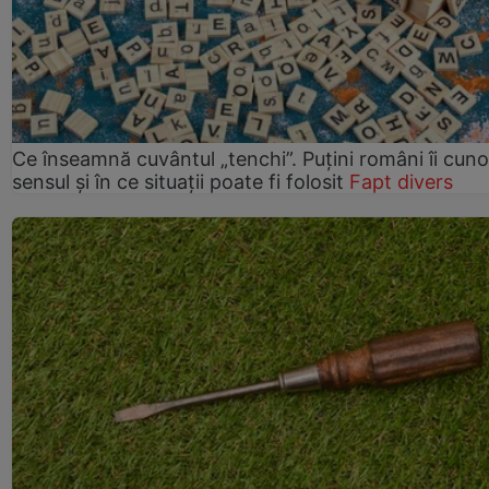
Ce înseamnă cuvântul „tenchi”. Puțini români îi cun
sensul și în ce situații poate fi folosit
Fapt divers