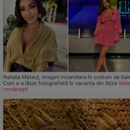
Natalia Mateuț, imagini incendiare în costum de bai
Cum s-a lăsat fotografiată în vacanța din Ibiza
Vede
românești