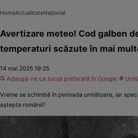
Home
Actualitate
Național
Avertizare meteo! Cod galben de 
temperaturi scăzute în mai mult
14 mai 2025 19:25
Adaugă-ne ca sursă preferată în Google
Urmă
Vreme se schimbă în perioada următoare, iar special
aștepta românii?