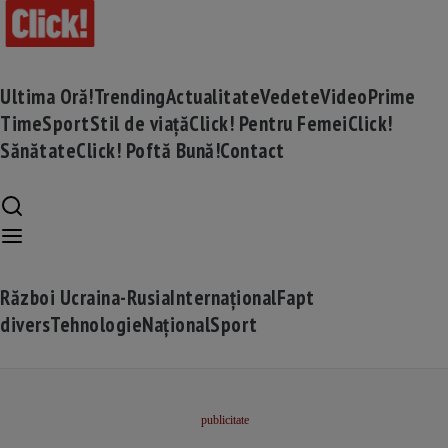
Ultima Oră!
Trending
Actualitate
Vedete
Video
Prime
Time
Sport
Stil de viață
Click! Pentru Femei
Click!
Sănătate
Click! Poftă Bună!
Contact
Război Ucraina-Rusia
Internațional
Fapt
divers
Tehnologie
Național
Sport