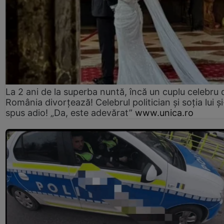
La 2 ani de la superba nuntă, încă un cuplu celebru 
România divorțează! Celebrul politician și soția lui ș
spus adio! „Da, este adevărat”
www.unica.ro