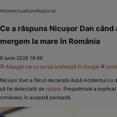
Home
Actualitate
Național
Ce a răspuns Nicușor Dan când a 
mergem la mare în România
6 iunie 2026 19:49
Adaugă-ne ca sursă preferată în Google
Urmă
Nicușor Dan a făcut declarații după incidentul cu d
să fie detectată de
radare
. Președintele a explicat 
românesc în această perioadă.