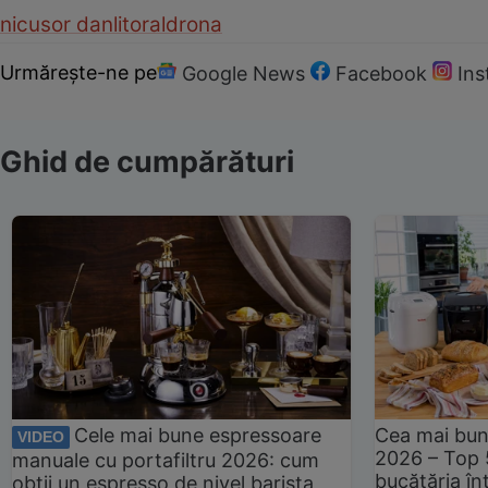
nicusor dan
litoral
drona
Urmărește-ne pe
Google News
Facebook
In
Ghid de cumpărături
Cele mai bune espressoare
Cea mai bun
VIDEO
2026 – Top 
manuale cu portafiltru 2026: cum
bucătăria înt
obții un espresso de nivel barista