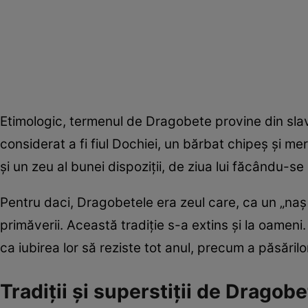
Etimologic, termenul de Dragobete provine din slav
considerat a fi fiul Dochiei, un bărbat chipeș și 
și un zeu al bunei dispoziții, de ziua lui făcându-s
Pentru daci, Dragobetele era zeul care, ca un „naș c
primăverii. Această tradiție s-a extins și la oameni.
ca iubirea lor să reziste tot anul, precum a păsăril
Tradiții și superstiții de Dragob