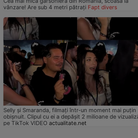
Cea mai mică garsonieră din România, scoasă la
vânzare! Are sub 4 metri pătrați
Fapt divers
Selly și Smaranda, filmați într-un moment mai puțin
obișnuit. Clipul cu ei a depășit 2 milioane de vizualiz
pe TikTok VIDEO
actualitate.net