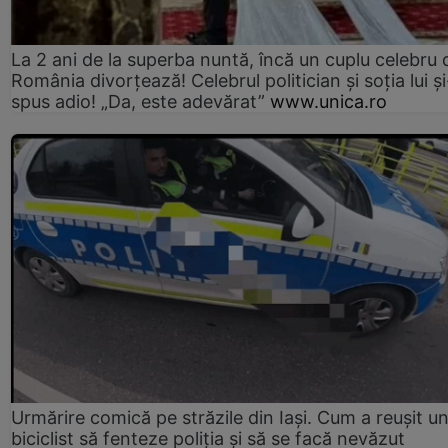
La 2 ani de la superba nuntă, încă un cuplu celebru 
România divorțează! Celebrul politician și soția lui ș
spus adio! „Da, este adevărat”
www.unica.ro
Urmărire comică pe străzile din Iași. Cum a reușit u
biciclist să fenteze poliția și să se facă nevăzut