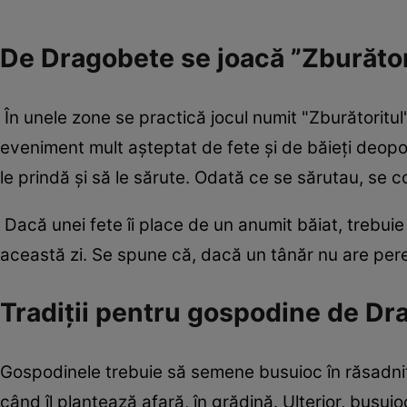
De Dragobete se joacă ”Zburător
În unele zone se practică jocul numit "Zburătoritul" s
eveniment mult așteptat de fete și de băieți deopot
le prindă și să le sărute. Odată ce se sărutau, se 
Dacă unei fete îi place de un anumit băiat, trebuie să
această zi. Se spune că, dacă un tânăr nu are perec
Tradiții pentru gospodine de D
Gospodinele trebuie să semene busuioc în răsadniț
când îl plantează afară, în grădină. Ulterior, busu