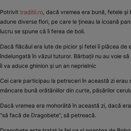
Potrivit
traditii.ro
, dacă vremea era bună, fetele și b
adune diverse flori, pe care le țineau la icoană pa
lucru se spune că îi ferea de boli.
Dacă flăcăul era iute de picior și fetei îi plăcea de
îndelungată în văzul tuturor. Bărbaţii nu au voie s
îi va aduce ghinion şi un an neprielnic
Cei care participau la petreceri în această zi erau 
mâncare bună orătăniilor din curte, păsărilor cerului
Dacă vremea era mohorâtă în această zi, dacă era f
“să facă de Dragobete”, să petreacă.
Dragobete este tratat la fel ca și noaptea de Bobote