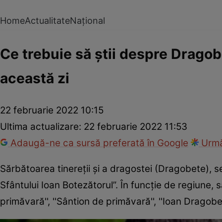
Home
Actualitate
Național
Ce trebuie să știi despre Dragobe
această zi
22 februarie 2022 10:15
Ultima actualizare:
22 februarie 2022 11:53
Adaugă-ne ca sursă preferată în Google
Urmă
Sărbătoarea tinereții și a dragostei (Dragobete), se
Sfântului Ioan Botezătorul”. În funcție de regiune
primăvară'', ''Sântion de primăvară'', ''Ioan Dragobete