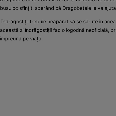
busuioc sfințit, sperând că Dragobetele le va ajut
Îndrăgostiții trebuie neapărat să se sărute în ace
această zi îndrăgostiții fac o logodnă neoficială, pri
împreună pe viață.