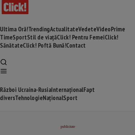
Ultima Oră!
Trending
Actualitate
Vedete
Video
Prime
Time
Sport
Stil de viață
Click! Pentru Femei
Click!
Sănătate
Click! Poftă Bună!
Contact
Război Ucraina-Rusia
Internațional
Fapt
divers
Tehnologie
Național
Sport