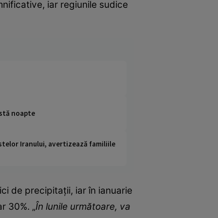
ificative, iar regiunile sudice
astă noapte
telor Iranului, avertizează familiile
 de precipitații, iar în ianuarie
ar 30%. „
În lunile următoare, va