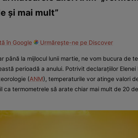
e și mai mult”
ie
Național
Sport
ă în Google
Urmărește-ne pe Discover
ar până la mijlocul lunii martie, ne vom bucura de t
astă perioadă a anului. Potrivit declarațiilor Elene
eorologie (
ANM
), temperaturile vor atinge valori 
bil ca termometrele să arate chiar mai mult de 20 de