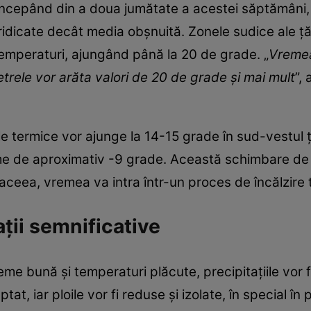
începând din a doua jumătate a acestei săptămâni
idicate decât media obșnuită. Zonele sudice ale țări
temperaturi, ajungând până la 20 de grade. „
Vremea 
etrele vor arăta valori de 20 de grade și mai mult
”,
le termice vor ajunge la 14-15 grade în sud-vestul ță
nime de aproximativ -9 grade. Această schimbare de
ceea, vremea va intra într-un proces de încălzire 
ții semnificative
e bună și temperaturi plăcute, precipitațiile vor 
at, iar ploile vor fi reduse și izolate, în special în 