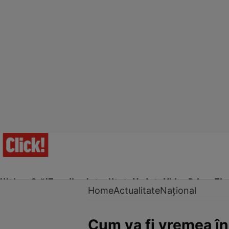
Ultima Oră!
Trending
Actualitate
Vedete
Video
Prime Ti
Home
Actualitate
Național
Cum va fi vremea în