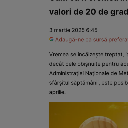
valori de 20 de grad
Război Ucraina-Rusia
Internațional
Fapt divers
Tehnolog
3 martie 2025 6:45
Adaugă-ne ca sursă preferat
Vremea se încălzește treptat, i
decât cele obișnuite pentru ace
Administrației Naționale de Met
sfârșitul săptămânii, este posi
aprilie.