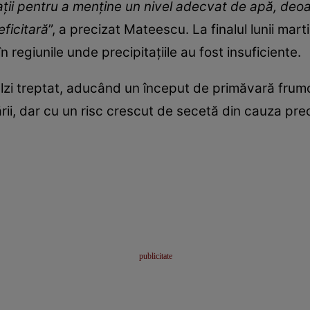
ații pentru a menține un nivel adecvat de apă, deo
ficitară
”, a precizat Mateescu. La finalul lunii mart
 regiunile unde precipitațiile au fost insuficiente.
ălzi treptat, aducând un început de primăvară frum
ii, dar cu un risc crescut de secetă din cauza precip