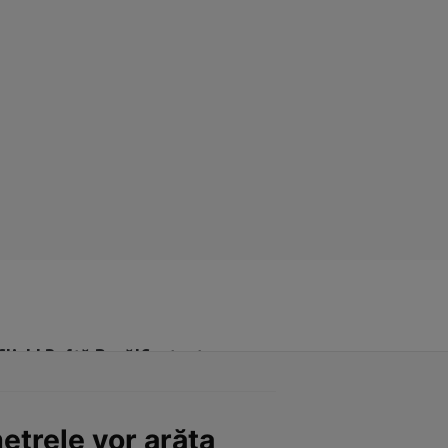
Click! Poftă Bună!
Contact
etrele vor arăta