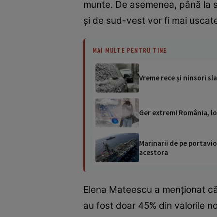
munte. De asemenea, până la sfâr
și de sud-vest vor fi mai uscat
MAI MULTE PENTRU TINE
Vreme rece și ninsori sl
Ger extrem! România, lov
Marinarii de pe portavio
acestora
Elena Mateescu a menționat că lu
au fost doar 45% din valorile n