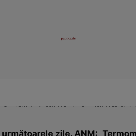
me
Sport
Stil de viață
Click! Pentru Femei
Click! Sănătate
 următoarele zile. ANM: „Termom