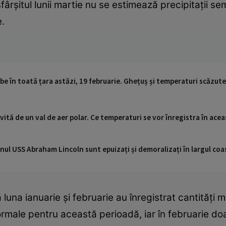
șitul lunii martie nu se estimează precipitații semn
e.
abe în toată țara astăzi, 19 februarie. Ghețuș și temperaturi scăzute
ită de un val de aer polar. Ce temperaturi se vor înregistra în ace
nul USS Abraham Lincoln sunt epuizați și demoralizați în largul coas
na ianuarie și februarie au înregistrat cantități mici
ormale pentru această perioadă, iar în februarie do