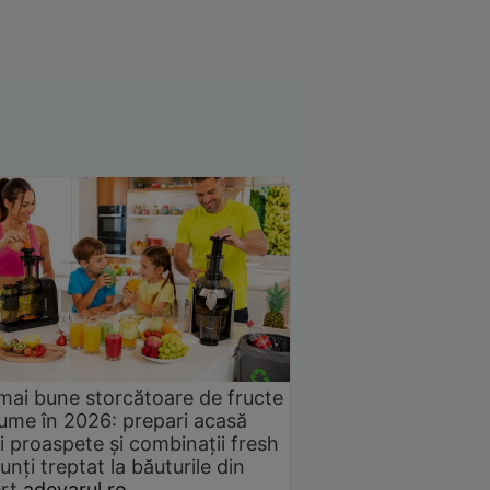
mai bune storcătoare de fructe
gume în 2026: prepari acasă
i proaspete și combinații fresh
unți treptat la băuturile din
rț
adevarul.ro