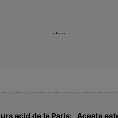
me
Sport
Stil de viață
Click! Pentru Femei
Click! Sănătate
curs acid de la Paris: „Acesta es