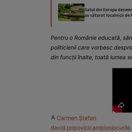
Satul din Europa desemna
au săturat localnicii de 
Pentru o Românie educată, sănă
politicienii care vorbesc despr
din funcții înalte, toată lumea
Carmen Ştefan
david popovici
campion
jocurile