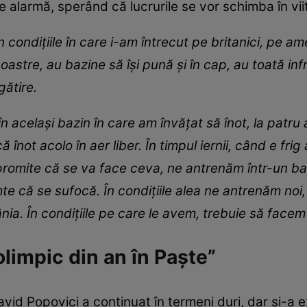
e alarmă, sperând că lucrurile se vor schimba în vii
 condițiile în care i-am întrecut pe britanici, pe am
 noastre, au bazine să își pună și în cap, au toată i
gătire.
n același bazin în care am învățat să înot, la patru
înot acolo în aer liber. În timpul iernii, când e frig
 promite că se va face ceva, ne antrenăm într-un b
imte că se sufocă. În condițiile alea ne antrenăm no
nia. În condițiile pe care le avem, trebuie să face
impic din an în Paște”
vid Popovici a continuat în termeni duri, dar și-a