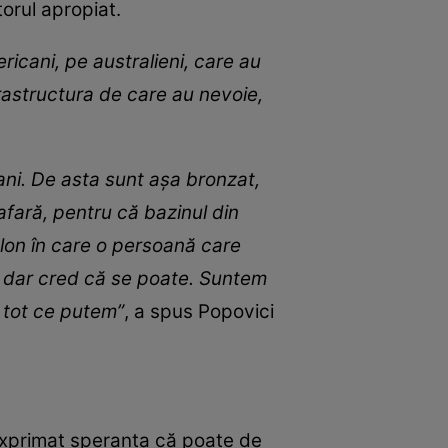
torul apropiat.
ericani, pe australieni, care au
nfrastructura de care au nevoie,
 ani. De asta sunt așa bronzat,
 afară, pentru că bazinul din
alon în care o persoană care
i, dar cred că se poate. Suntem
m tot ce putem”
, a spus Popovici
 exprimat speranța că poate de