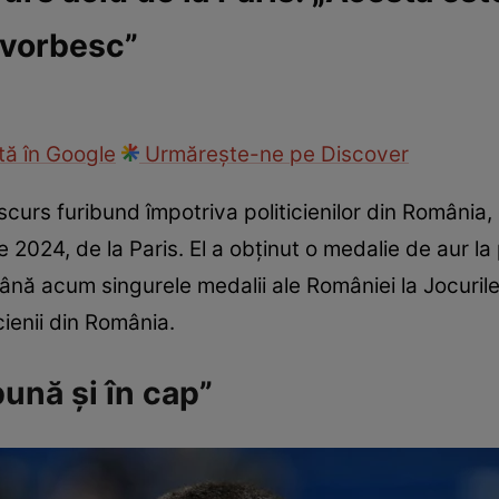
e vorbesc”
ie
Național
Sport
ă în Google
Urmărește-ne pe Discover
scurs furibund împotriva politicienilor din România,
e 2024, de la Paris. El a obținut o medalie de aur la
ână acum singurele medalii ale României la Jocurile 
cienii din România.
pună și în cap”