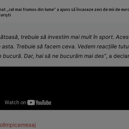
t „cel mai frumos din lume” a ajuns să încaseze zeci de mii de eur
turiști
toasă, trebuie să investim mai mult în sport. Aces
e asta. Trebuie să facem ceva. Vedem reacțiile tutur
 se bucură. Dar, hai să ne bucurăm mai des”
, a decla
 olimpice
mesaj