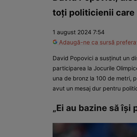
toți politicienii car
Război Ucraina-Rusia
Internațional
Fapt divers
Tehnolog
1 august 2024 7:54
Adaugă-ne ca sursă preferat
David Popovici a susținut un di
participarea la Jocurile Olimpic
una de bronz la 100 de metri, p
avut un mesaj dur pentru politi
„Ei au bazine să își 