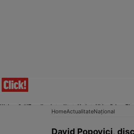
Ultima Oră!
Trending
Actualitate
Vedete
Video
Prime Ti
Home
Actualitate
Național
David Popovici, dis