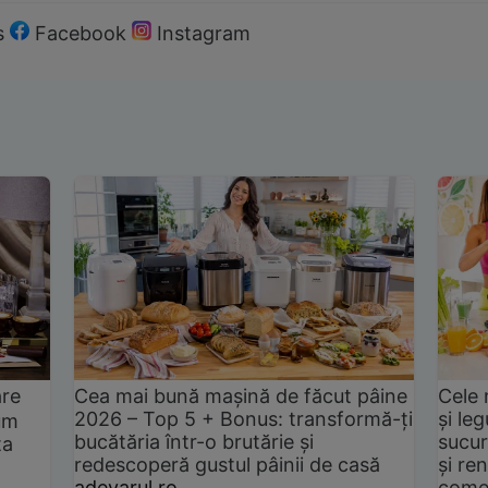
s
Facebook
Instagram
are
Cea mai bună mașină de făcut pâine
Cele 
2026 – Top 5 + Bonus: transformă-ți
și le
um
bucătăria într-o brutărie și
sucur
ta
redescoperă gustul pâinii de casă
și ren
adevarul.ro
come