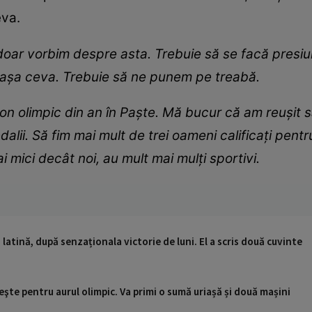
eva.
ar vorbim despre asta. Trebuie să se facă presiuni
 așa ceva. Trebuie să ne punem pe treabă.
 olimpic din an în Paște. Mă bucur că am reușit să
alii. Să fim mai mult de trei oameni calificați pent
ai mici decât noi, au mult mai mulți sportivi.
 latină, după senzaționala victorie de luni. El a scris două cuvinte
geşte pentru aurul olimpic. Va primi o sumă uriașă și două mașini