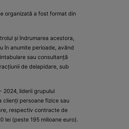
te organizată a fost format din
ntrolul şi îndrumarea acestora,
sau în anumite perioade, având
, intabulare sau consultanţă
fracţiunii de delapidare, sub
2024, liderii grupului
a clienţi persoane fizice sau
are, respectiv contracte de
 lei (peste 195 milioane euro).