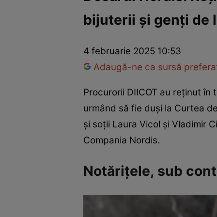
bijuterii și genți de 
Război Ucraina-Rusia
Internațional
Fapt divers
Tehnolog
4 februarie 2025 10:53
Adaugă-ne ca sursă preferat
Procurorii DIICOT au reţinut în 
urmând să fie duşi la Curtea de
și soții Laura Vicol și Vladimir
Compania Nordis.
Notărițele, sub cont