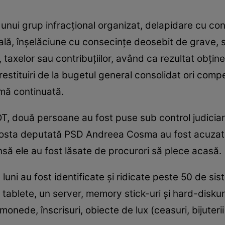
a unui grup infracţional organizat, delapidare cu c
cală, înşelăciune cu consecinţe deosebit de grave, 
, taxelor sau contribuţiilor, având ca rezultat obţi
 restituiri de la bugetul general consolidat ori com
rmă continuată.
OT, două persoane au fost puse sub control judiciar.
 fosta deputată PSD Andreea Cosma au fost acuzate
 însă ele au fost lăsate de procurori să plece acasă.
 luni au fost identificate şi ridicate peste 50 de si
 tablete, un server, memory stick-uri şi hard-diskur
 monede, înscrisuri, obiecte de lux (ceasuri, bijuter