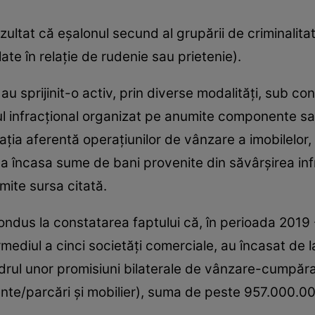
ezultat că eşalonul secund al grupării de criminalita
late în relaţie de rudenie sau prietenie).
au sprijinit-o activ, prin diverse modalităţi, sub co
grupul infracţional organizat pe anumite componente 
aţia aferentă operaţiunilor de vânzare a imobilelor
de a încasa sume de bani provenite din săvârşirea in
nsmite sursa citată.
ndus la constatarea faptului că, în perioada 2019 - 
ermediul a cinci societăţi comerciale, au încasat de l
 cadrul unor promisiuni bilaterale de vânzare-cumpăr
/parcări şi mobilier), suma de peste 957.000.000