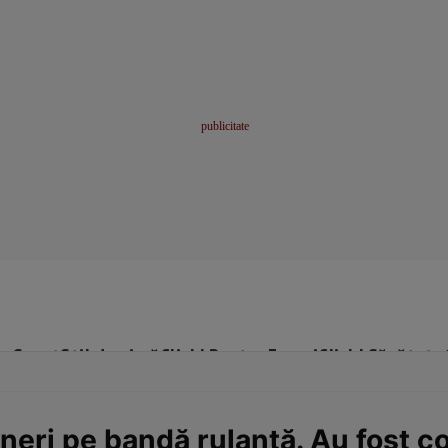
me
Sport
Stil de viață
Click! Pentru Femei
Click! Sănătate
neri pe bandă rulantă. Au fost c