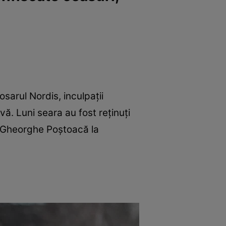
osarul Nordis, inculpaţii
ă. Luni seara au fost reținuți
de Gheorghe Poştoacă la