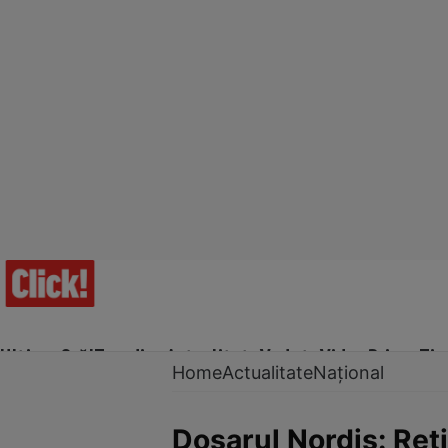
Ultima Oră!
Trending
Actualitate
Vedete
Video
Prime Ti
Home
Actualitate
Național
Dosarul Nordis: Reți