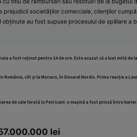
 cu titlu de rambursări sau restituiri de la bugetul
rejudicii societăţilor comerciale, clienţilor cumpăr
fel obţinute au fost supuse procesului de spălare a b
aia a fost reținut pentru 24 de ore. Este acuzat că a luat mită de l
în România, cât și la Monaco, în Dosarul Nordis. Prima reacție a Laure
cerea de cale ferată la Petricani: o mașină a fost prinsă între barier
957.000.000 lei