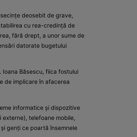
onsecinţe deosebit de grave,
stabilirea cu rea-credinţă de
nerea, fără drept, a unor sume de
pensări datorate bugetului
 Ioana Băsescu, fiica fostului
 de implicare în afacerea
steme informatice şi dispozitive
i externe), telefoane mobile,
ii şi genţi ce poartă însemnele