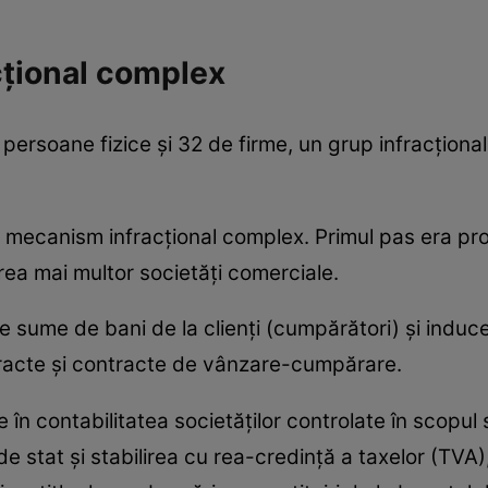
ţional complex
persoane fizice şi 32 de firme, un grup infracţiona
un mecanism infracţional complex. Primul pas era p
rea mai multor societăţi comerciale.
e sume de bani de la clienţi (cumpărători) și induc
tracte şi contracte de vânzare-cumpărare.
 în contabilitatea societăţilor controlate în scopul s
e stat şi stabilirea cu rea-credinţă a taxelor (TVA