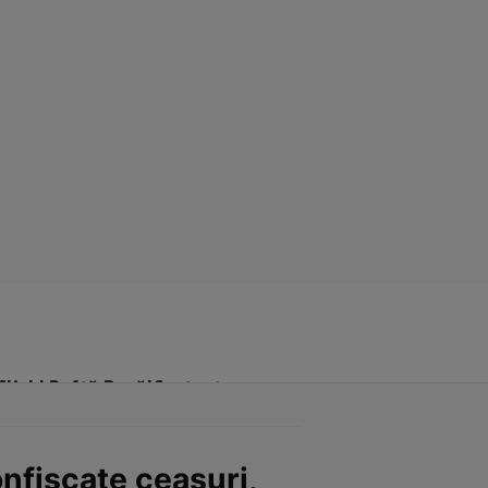
Click! Poftă Bună!
Contact
onfiscate ceasuri,