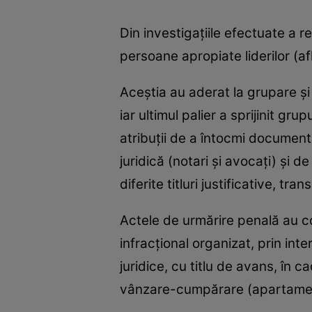
Din investigaţiile efectuate a r
persoane apropiate liderilor (af
Aceștia au aderat la grupare şi 
iar ultimul palier a sprijinit 
atribuţii de a întocmi document
juridică (notari şi avocaţi) şi 
diferite titluri justificative, tra
Actele de urmărire penală au co
infracţional organizat, prin int
juridice, cu titlu de avans, în
vânzare-cumpărare (apartamente