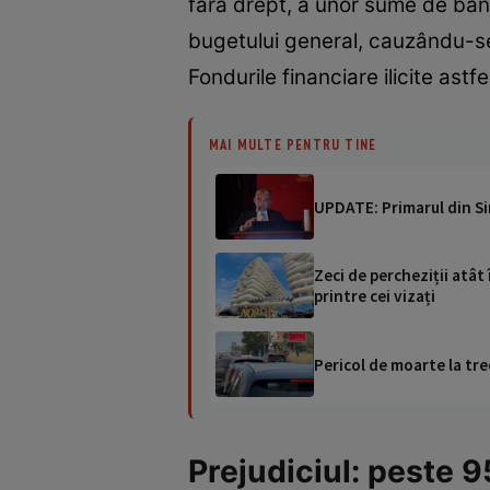
fără drept, a unor sume de bani
bugetului general, cauzându-se p
Fondurile financiare ilicite ast
MAI MULTE PENTRU TINE
UPDATE: Primarul din Sin
Zeci de percheziții atât 
printre cei vizați
Pericol de moarte la tre
Prejudiciul: peste 