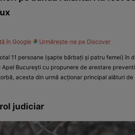
lux
ie
Național
Sport
ă în Google
Urmărește-ne pe Discover
total 11 persoane (şapte bărbaţi şi patru femei) în d
 Apel Bucureşti cu propunere de arestare preventiv
 Ciorbă, acesta din urmă acţionar principal alături 
rol judiciar