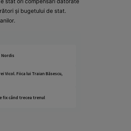
 de stat ori compensări datorate
ători şi bugetului de stat.
anilor.
a Nordis
i Vicol. Fiica lui Traian Băsescu,
e fix când trecea trenul