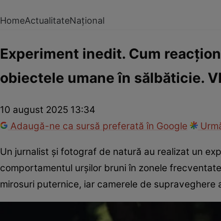
Home
Actualitate
Național
Experiment inedit. Cum reacțione
obiectele umane în sălbăticie. 
10 august 2025 13:34
Adaugă-ne ca sursă preferată în Google
Urmă
Un jurnalist și fotograf de natură au realizat un ex
comportamentul urșilor bruni în zonele frecventate
mirosuri puternice, iar camerele de supraveghere au 