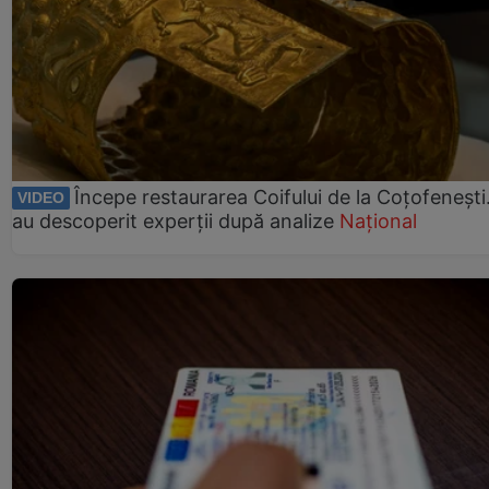
Începe restaurarea Coifului de la Coțofenești
VIDEO
au descoperit experții după analize
Național