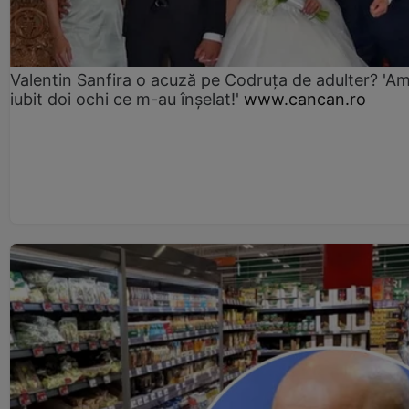
Valentin Sanfira o acuză pe Codruța de adulter? 'A
iubit doi ochi ce m-au înșelat!'
www.cancan.ro