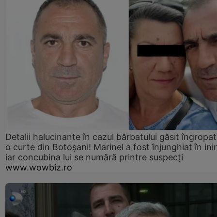
Detalii halucinante în cazul bărbatului găsit îngropat
o curte din Botoșani! Marinel a fost înjunghiat în ini
iar concubina lui se numără printre suspecți
www.wowbiz.ro