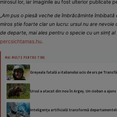
mirosul lor, iar imaginile au fost ulterior publicate pe
„
Am pus o piesă veche de îmbrăcăminte îmbibată cu
miros știe foarte clar un lucru: ursul nu are nevoie 
de departe, mai ales pentru o specie cu un simț al m
percsichtamas.hu
.
MAI MULTE PENTRU TINE
Greșeala fatală a italianului ucis de urs pe Transf
Ursul a atacat din nou în Argeș. Un cioban a ajuns 
Inteligența artificială transformă departamentele