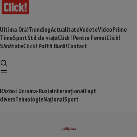
Ultima Oră!
Trending
Actualitate
Vedete
Video
Prime
Time
Sport
Stil de viață
Click! Pentru Femei
Click!
Sănătate
Click! Poftă Bună!
Contact
Război Ucraina-Rusia
Internațional
Fapt
divers
Tehnologie
Național
Sport