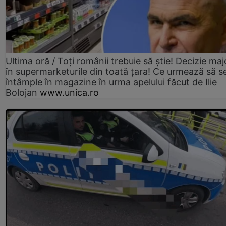
Ultima oră / Toți românii trebuie să știe! Decizie maj
în supermarketurile din toată țara! Ce urmează să s
întâmple în magazine în urma apelului făcut de Ilie
Bolojan
www.unica.ro