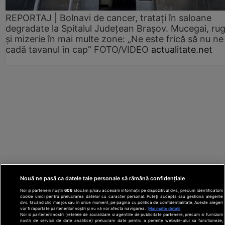
REPORTAJ | Bolnavi de cancer, tratați în saloane
degradate la Spitalul Județean Brașov. Mucegai, ru
și mizerie în mai multe zone: „Ne este frică să nu ne
cadă tavanul în cap” FOTO/VIDEO
actualitate.net
Nouă ne pasă ca datele tale personale să rămână confidențiale
Noi și partenerii noștri
606
stocăm și/sau accesăm informații pe dispozitivul dvs., precum identificatorii
cookie unici pentru prelucrarea datelor cu caracter personal. Puteți accepta sau gestiona alegerile
dvs. făcând clic mai jos sau în orice moment, pe pagina cu politica de confidențialitate. Aceste alegeri
vor fi raportate partenerilor noștri și nu vă vor afecta navigarea.
Mai multe detalii
Noi si partenerii nostri (retelele de socializare si agentiile de publicitate partenere, precum si furnizorii
nostri de servicii de date analitice) prelucram date pentru a permite website-ului sa functioneze,