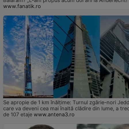
Baiaram? „L-am propus acum doi ani la Anderlecht!
www.fanatik.ro
Se apropie de 1 km înălțime: Turnul zgârie-nori Jed
care va deveni cea mai înaltă clădire din lume, a tre
de 107 etaje
www.antena3.ro