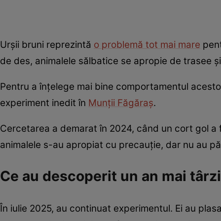
Urșii bruni reprezintă
o problemă tot mai mare
pent
de des, animalele sălbatice se apropie de trasee și 
Pentru a înțelege mai bine comportamentul acestor a
experiment inedit în
Munții Făgăraș
.
Cercetarea a demarat în 2024, când un cort gol a f
animalele s-au apropiat cu precauție, dar nu au păt
Ce au descoperit un an mai târz
În iulie 2025, au continuat experimentul. Ei au plasa