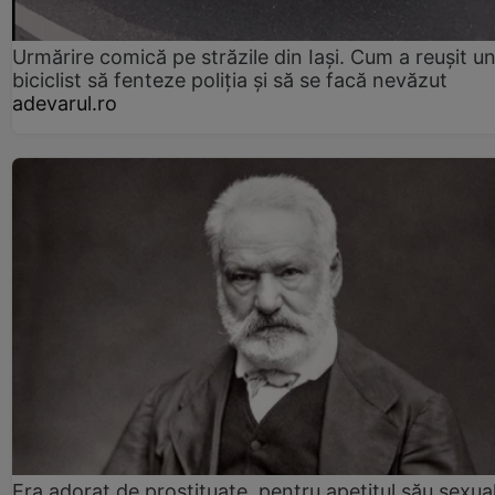
Urmărire comică pe străzile din Iași. Cum a reușit u
biciclist să fenteze poliția și să se facă nevăzut
adevarul.ro
Era adorat de prostituate, pentru apetitul său sexua