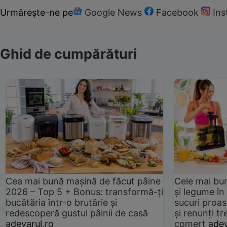
Urmărește-ne pe
Google News
Facebook
In
Ghid de cumpărături
Cea mai bună mașină de făcut pâine
Cele mai bu
2026 – Top 5 + Bonus: transformă-ți
și legume în
bucătăria într-o brutărie și
sucuri proas
redescoperă gustul pâinii de casă
și renunți tr
adevarul.ro
comerț
adev