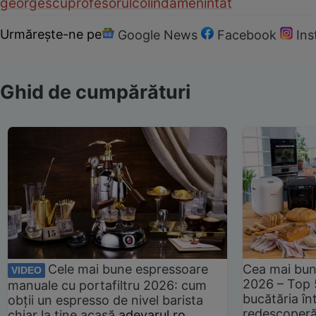
georgescu
profesorul
colind
amenintat
Urmărește-ne pe
Google News
Facebook
In
Ghid de cumpărături
Cele mai bune espressoare
Cea mai bun
VIDEO
2026 – Top 
manuale cu portafiltru 2026: cum
bucătăria înt
obții un espresso de nivel barista
redescoperă 
chiar la tine acasă
adevarul.ro