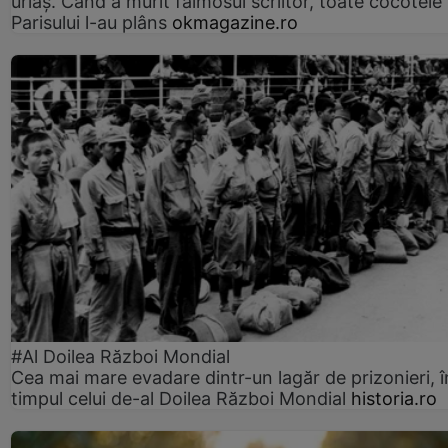
uriaș. Când a murit faimosul scriitor, toate cocotele
Parisului l-au plâns
okmagazine.ro
#Al Doilea Război Mondial
Cea mai mare evadare dintr-un lagăr de prizonieri, î
timpul celui de-al Doilea Război Mondial
historia.ro