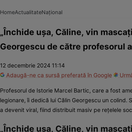
Home
Actualitate
Național
„Închide ușa, Căline, vin mascați
Georgescu de către profesorul 
12 decembrie 2024 11:14
Adaugă-ne ca sursă preferată în Google
Urmă
Profesorul de Istorie Marcel Bartic, care a fost am
legionare, îi dedică lui Călin Georgescu un colind. S
a devenit viral, fiind distribuit masiv pe rețelele soc
„Închide ușa, Căline, vin mascați