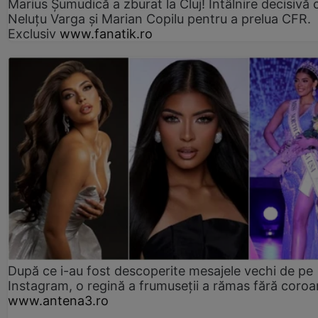
Marius Şumudică a zburat la Cluj! Întâlnire decisivă 
Neluţu Varga şi Marian Copilu pentru a prelua CFR.
Exclusiv
www.fanatik.ro
După ce i-au fost descoperite mesajele vechi de pe
Instagram, o regină a frumuseții a rămas fără coro
www.antena3.ro