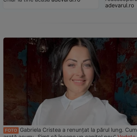
adevarul.ro
Gabriela Cristea a renunțat la părul lung. Cum
FOTO
arată acum: „Simt că începe un capitol nou”
Vedete