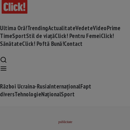
Ultima Oră!
Trending
Actualitate
Vedete
Video
Prime
Time
Sport
Stil de viață
Click! Pentru Femei
Click!
Sănătate
Click! Poftă Bună!
Contact
Război Ucraina-Rusia
Internațional
Fapt
divers
Tehnologie
Național
Sport