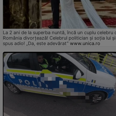
La 2 ani de la superba nuntă, încă un cuplu celebru 
România divorțează! Celebrul politician și soția lui ș
spus adio! „Da, este adevărat”
www.unica.ro