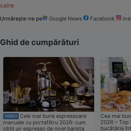
caine
Urmărește-ne pe
Google News
Facebook
In
Ghid de cumpărături
Cele mai bune espressoare
Cea mai bun
VIDEO
2026 – Top 
manuale cu portafiltru 2026: cum
bucătăria înt
obții un espresso de nivel barista