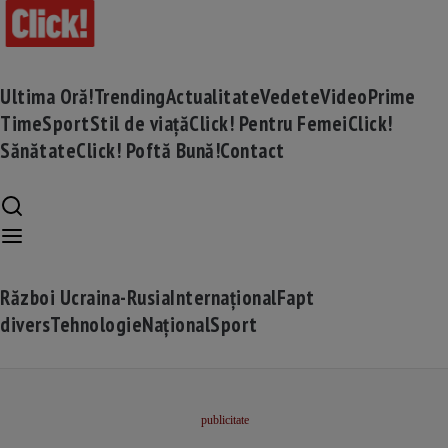
Ultima Oră!
Trending
Actualitate
Vedete
Video
Prime
Time
Sport
Stil de viață
Click! Pentru Femei
Click!
Sănătate
Click! Poftă Bună!
Contact
Război Ucraina-Rusia
Internațional
Fapt
divers
Tehnologie
Național
Sport