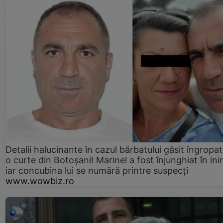
Detalii halucinante în cazul bărbatului găsit îngropat
o curte din Botoșani! Marinel a fost înjunghiat în ini
iar concubina lui se numără printre suspecți
www.wowbiz.ro