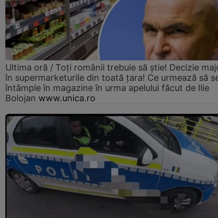
Ultima oră / Toți românii trebuie să știe! Decizie maj
în supermarketurile din toată țara! Ce urmează să s
întâmple în magazine în urma apelului făcut de Ilie
Bolojan
www.unica.ro