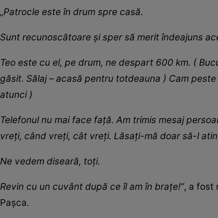
„Patrocle este în drum spre casă.
Sunt recunoscătoare și sper să merit îndeajuns ace
Teo este cu el, pe drum, ne despart 600 km. ( Bucur
găsit. Sălaj – acasă pentru totdeauna ) Cam peste
atunci )
Telefonul nu mai face față. Am trimis mesaj persoan
vreți, când vreți, cât vreți. Lăsați-mă doar să-l atin
Ne vedem diseară, toți.
Revin cu un cuvânt după ce îl am în brațe!”
, a fos
Paşca.