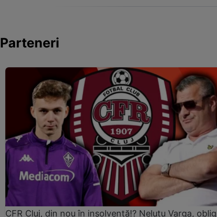
Parteneri
CFR Cluj, din nou în insolvență!? Neluțu Varga, oblig