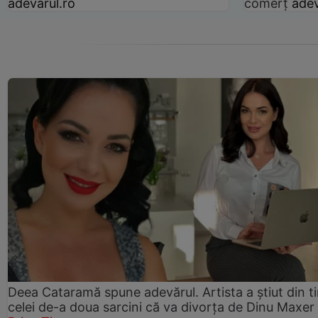
adevarul.ro
comerț
adev
Deea Cataramă spune adevărul. Artista a știut din t
celei de-a doua sarcini că va divorța de Dinu Maxer