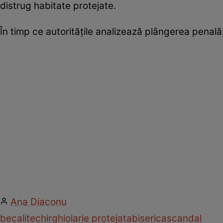
distrug habitate protejate.
În timp ce autoritățile analizează plângerea penală,
Ana Diaconu
becali
techirghiol
arie protejata
biserica
scandal