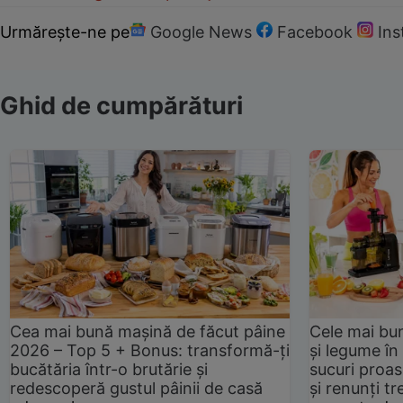
Urmărește-ne pe
Google News
Facebook
In
Ghid de cumpărături
Cea mai bună mașină de făcut pâine
Cele mai bu
2026 – Top 5 + Bonus: transformă-ți
și legume în
bucătăria într-o brutărie și
sucuri proas
redescoperă gustul pâinii de casă
și renunți tr