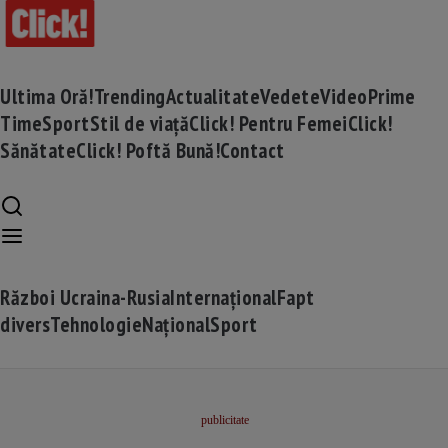
Ultima Oră!
Trending
Actualitate
Vedete
Video
Prime
Time
Sport
Stil de viață
Click! Pentru Femei
Click!
Sănătate
Click! Poftă Bună!
Contact
Război Ucraina-Rusia
Internațional
Fapt
divers
Tehnologie
Național
Sport