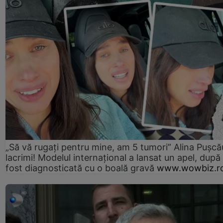
„Să vă rugați pentru mine, am 5 tumori” Alina Pușcău
lacrimi! Modelul internațional a lansat un apel, după
fost diagnosticată cu o boală gravă
www.wowbiz.r