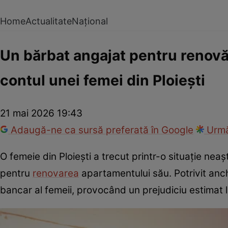
Home
Actualitate
Național
Un bărbat angajat pentru renovări
contul unei femei din Ploiești
21 mai 2026 19:43
Adaugă-ne ca sursă preferată în Google
Urmă
O femeie din Ploiești a trecut printr-o situație ne
pentru
renovarea
apartamentului său. Potrivit anch
bancar al femeii, provocând un prejudiciu estimat l