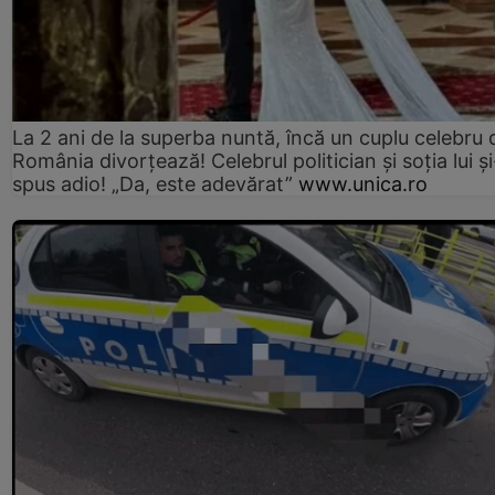
La 2 ani de la superba nuntă, încă un cuplu celebru 
România divorțează! Celebrul politician și soția lui ș
spus adio! „Da, este adevărat”
www.unica.ro