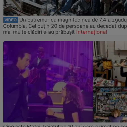
Un cutremur cu magnitudinea de 7.4 a zgudu
VIDEO
Columbia. Cel puțin 20 de persoane au decedat dup
mai multe clădiri s-au prăbușit
Internațional
Cine este Matei, băiatul de 10 ani care a urcat pe s