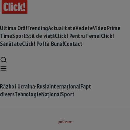
Ultima Oră!
Trending
Actualitate
Vedete
Video
Prime
Time
Sport
Stil de viață
Click! Pentru Femei
Click!
Sănătate
Click! Poftă Bună!
Contact
Război Ucraina-Rusia
Internațional
Fapt
divers
Tehnologie
Național
Sport