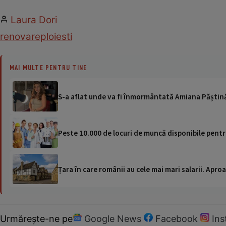
Laura Dori
renovare
ploiesti
MAI MULTE PENTRU TINE
S-a aflat unde va fi înmormântată Amiana Păștin
Peste 10.000 de locuri de muncă disponibile pent
Țara în care românii au cele mai mari salarii. Apr
Urmărește-ne pe
Google News
Facebook
In