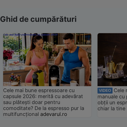
Ghid de cumpărături
Cele mai bune espressoare cu
Cele 
VIDEO
capsule 2026: merită cu adevărat
manuale cu 
sau plătești doar pentru
obții un esp
comoditate? De la espresso pur la
chiar la tin
multifuncțional
adevarul.ro