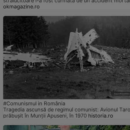
strălucitoare i-a fost curmată de un accident morta
okmagazine.ro
#Comunismul in România
Tragedia ascunsă de regimul comunist: Avionul Ta
prăbușit în Munții Apuseni, în 1970
historia.ro