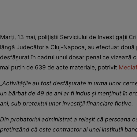
Marți, 13 mai, polițiștii Serviciului de Investigații
lângă Judecătoria Cluj-Napoca, au efectuat două per
desfășurat în cadrul unui dosar penal ce vizează co
mai puțin de 639 de acte materiale, potrivit
Mediaf
„Activitățile au fost desfășurate în urma unor cerc
un bărbat de 49 de ani ar fi indus și menținut în e
ani, sub pretextul unor investiții financiare fictive.
Din probatoriul administrat a reieșit că persoana cerc
pretinzând că este contractor al unei instituții b