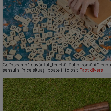
Ce înseamnă cuvântul „tenchi”. Puțini români îi cun
sensul și în ce situații poate fi folosit
Fapt divers