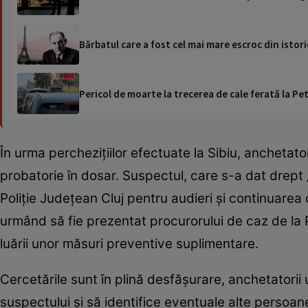
Bărbatul care a fost cel mai mare escroc din istorie
Pericol de moarte la trecerea de cale ferată la Pet
În urma perchezițiilor efectuate la Sibiu, anchetato
probatorie în dosar. Suspectul, care s-a dat drept 
Poliție Județean Cluj pentru audieri și continuarea c
urmând să fie prezentat procurorului de caz de la
luării unor măsuri preventive suplimentare.
Cercetările sunt în plină desfășurare, anchetator
suspectului și să identifice eventuale alte persoa