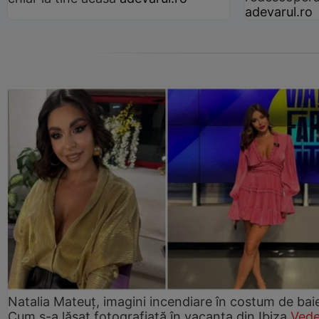
adevarul.ro
Natalia Mateuț, imagini incendiare în costum de bai
Cum s-a lăsat fotografiată în vacanța din Ibiza
Vede