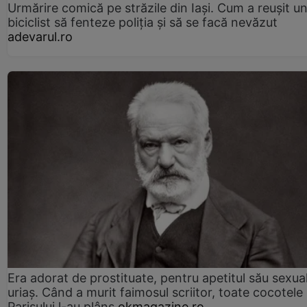
Urmărire comică pe străzile din Iași. Cum a reușit u
biciclist să fenteze poliția și să se facă nevăzut
adevarul.ro
Era adorat de prostituate, pentru apetitul său sexua
uriaș. Când a murit faimosul scriitor, toate cocotele
Parisului l-au plâns
okmagazine.ro