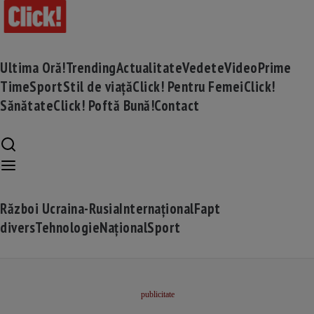
Ultima Oră!
Trending
Actualitate
Vedete
Video
Prime
Time
Sport
Stil de viață
Click! Pentru Femei
Click!
Sănătate
Click! Poftă Bună!
Contact
Război Ucraina-Rusia
Internațional
Fapt
divers
Tehnologie
Național
Sport