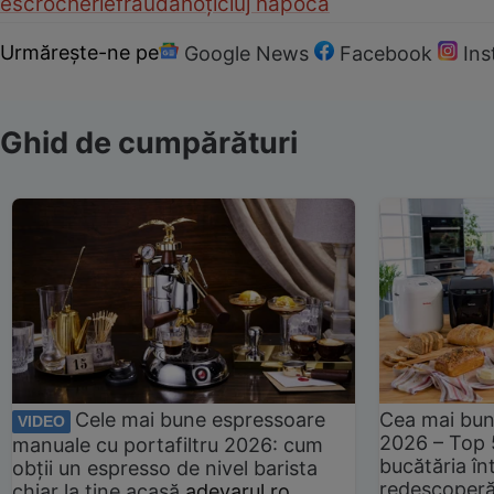
escrocherie
fraudă
hoți
cluj napoca
Urmărește-ne pe
Google News
Facebook
In
Ghid de cumpărături
Cele mai bune espressoare
Cea mai bun
VIDEO
2026 – Top 
manuale cu portafiltru 2026: cum
bucătăria înt
obții un espresso de nivel barista
redescoperă 
chiar la tine acasă
adevarul.ro