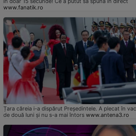
în doar 15 secunde! Ce a putut să spună în direct
www.fanatik.ro
Țara căreia i-a dispărut Președintele. A plecat în va
de două luni și nu s-a mai întors
www.antena3.ro