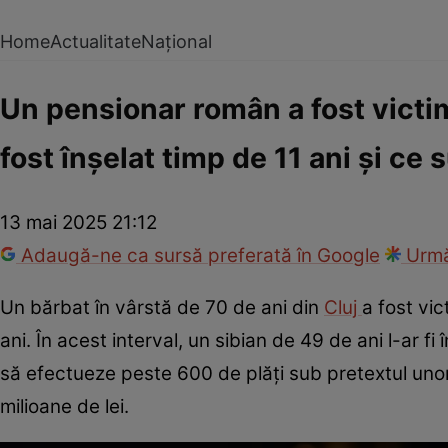
Home
Actualitate
Național
Un pensionar român a fost victim
fost înșelat timp de 11 ani și ce
13 mai 2025 21:12
Adaugă-ne ca sursă preferată în Google
Urmă
Un bărbat în vârstă de 70 de ani din
Cluj
a fost vi
ani. În acest interval, un sibian de 49 de ani l-ar 
să efectueze peste 600 de plăți sub pretextul unor tax
milioane de lei.