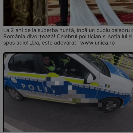
La 2 ani de la superba nuntă, încă un cuplu celebru 
România divorțează! Celebrul politician și soția lui ș
spus adio! „Da, este adevărat”
www.unica.ro