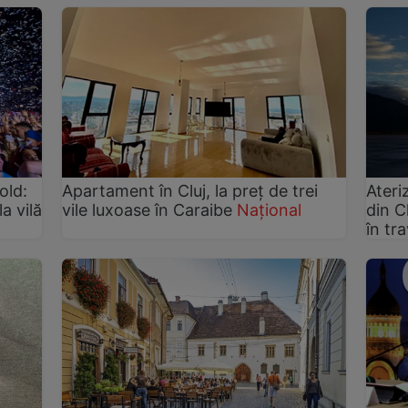
old:
Apartament în Cluj, la preţ de trei
Ateri
a vilă
vile luxoase în Caraibe
Național
din C
în tra