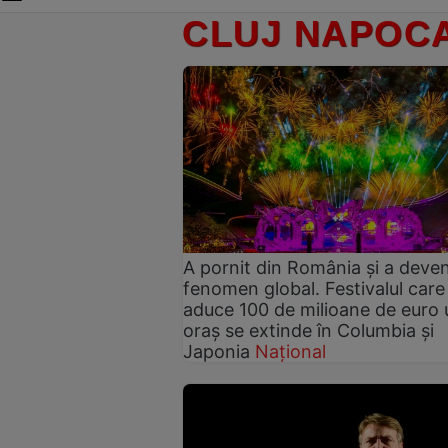
CLUJ NAPOC
A pornit din România și a deven
fenomen global. Festivalul care
aduce 100 de milioane de euro 
oraș se extinde în Columbia și
Japonia
Național