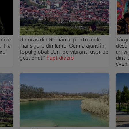
imele
Un oraș din România, printre cele
Târgu
mai sigure din lume. Cum a ajuns în
desch
l l-a
topul global: „Un loc vibrant, ușor de
un vi
mul
gestionat”
Fapt divers
dintr
eveni