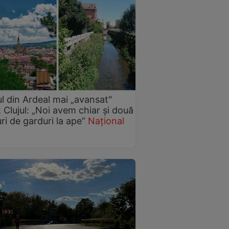
l din Ardeal mai „avansat"
 Clujul: „Noi avem chiar și două
ri de garduri la ape”
Național