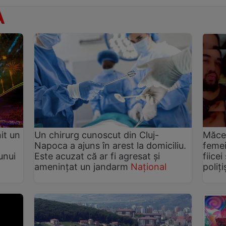
A
it un
Un chirurg cunoscut din Cluj-
Măcel
Napoca a ajuns în arest la domiciliu.
femei
unui
Este acuzat că ar fi agresat și
fiice
amenințat un jandarm
Național
poliți