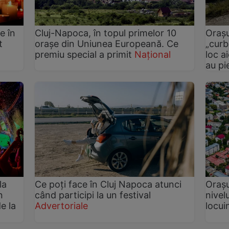
e în
Cluj-Napoca, în topul primelor 10
Orașu
t
orașe din Uniunea Europeană. Ce
„curb
premiu special a primit
Național
loc a
au pi
la
Ce poți face în Cluj Napoca atunci
Orașu
n
când participi la un festival
nivel
e la
Advertoriale
locui