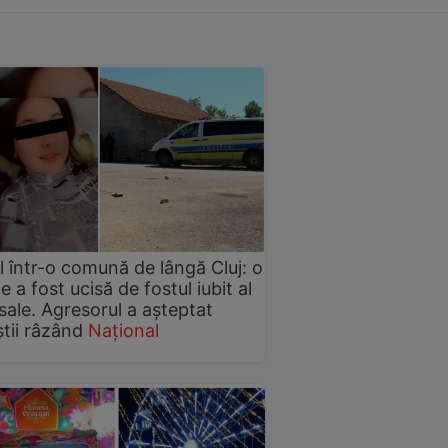
 într-o comună de lângă Cluj: o
e a fost ucisă de fostul iubit al
i sale. Agresorul a așteptat
știi râzând
Național