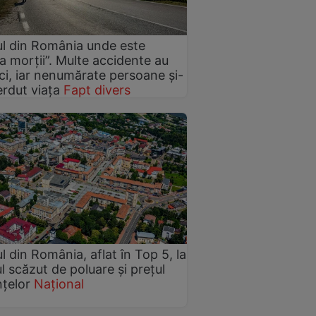
l din România unde este
a morții”. Multe accidente au
ici, iar nenumărate persoane și-
erdut viața
Fapt divers
l din România, aflat în Top 5, la
ul scăzut de poluare și prețul
nțelor
Național