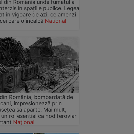
l din România unde fumatul a
interzis în spațiile publice. Legea
rat in vigoare de azi, ce amenzi
 cei care o încalcă
Național
 din România, bombardată de
cani, impresionează prin
sețea sa aparte. Mai mult,
 un rol esențial ca nod feroviar
rtant
Național