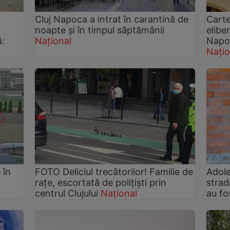
Cluj Napoca a intrat în carantină de
Carte
noapte și în timpul săptămânii
eliber
ă:
Național
Napo
Națio
 în
FOTO Deliciul trecătorilor! Familie de
Adole
raţe, escortată de poliţişti prin
strad
centrul Clujului
Național
au fos