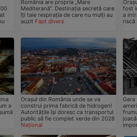
România are propria „Mare
Orașu
000
Mediterană”. Destinația secretă care
fost 
at
îți taie respirația de care nu mulți au
a int
nu
auzit
Fapt divers
riscă
tima
Orașul din România unde se va
Gara
Cum a
construi prima fabrică de hidrogen!
ameri
e sumă
Autoritățile își doresc ca transportul
frumu
public să fie complet verde din 2028
joacă
Național
impo