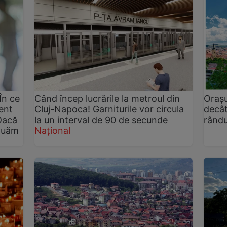
În ce
Când încep lucrările la metroul din
Orașu
ent
Cluj-Napoca! Garniturile vor circula
decât
Dacă
la un interval de 90 de secunde
rându
 luăm
Național