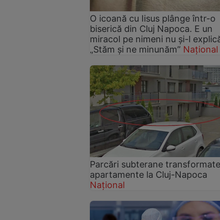
O icoană cu Iisus plânge într-o
biserică din Cluj Napoca. E un
miracol pe nimeni nu și-l explic
„Stăm și ne minunăm”
Național
Parcări subterane transformate
apartamente la Cluj-Napoca
Național