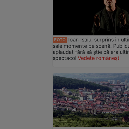
Ioan Isaiu, surprins în ult
FOTO
sale momente pe scenă. Publicu
aplaudat fără să știe că era ulti
spectacol
Vedete românești