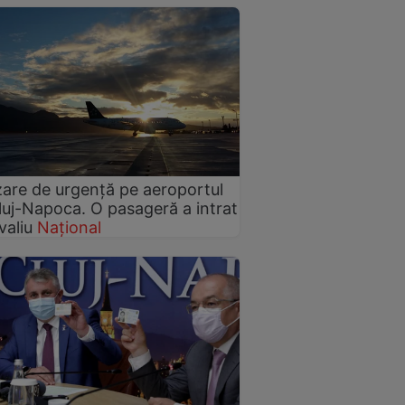
zare de urgență pe aeroportul
luj-Napoca. O pasageră a intrat
valiu
Național