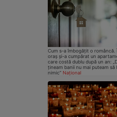
Cum s-a îmbogățit o româncă. 
oraș și-a cumpărat un apartam
care costă dublu după un an: „
ţineam banii nu mai puteam să
nimic”
Național