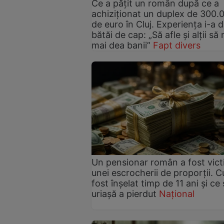
Ce a pățit un român după ce a
achiziționat un duplex de 300.
de euro în Cluj. Experiența i-a d
bătăi de cap: „Să afle și alții să 
mai dea banii”
Fapt divers
Un pensionar român a fost vic
unei escrocherii de proporții. 
fost înșelat timp de 11 ani și c
uriașă a pierdut
Național