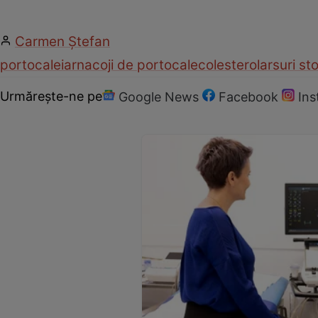
Carmen Ştefan
portocale
iarna
coji de portocale
colesterol
arsuri s
Urmărește-ne pe
Google News
Facebook
In