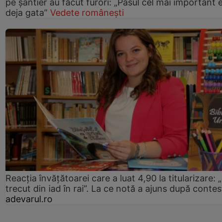
pe șantier au făcut furori: „Pasul cel mai important 
deja gata”
Vedete românești
Reacția învățătoarei care a luat 4,90 la titularizare:
trecut din iad în rai”. La ce notă a ajuns după contes
adevarul.ro