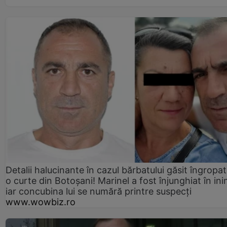
Detalii halucinante în cazul bărbatului găsit îngropat
o curte din Botoșani! Marinel a fost înjunghiat în ini
iar concubina lui se numără printre suspecți
www.wowbiz.ro