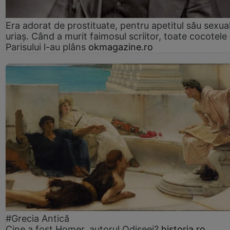
Era adorat de prostituate, pentru apetitul său sexua
uriaș. Când a murit faimosul scriitor, toate cocotele
Parisului l-au plâns
okmagazine.ro
#Grecia Antică
Cine a fost Homer, autorul Odiseei?
historia.ro