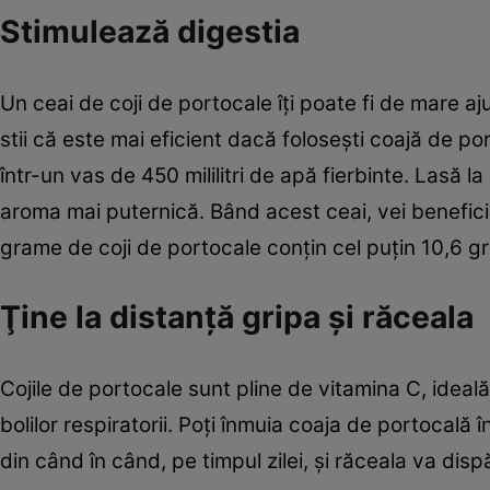
Stimulează digestia
Un ceai de coji de portocale îţi poate fi de mare aj
stii că este mai eficient dacă foloseşti coajă de por
într-un vas de 450 mililitri de apă fierbinte. Lasă 
aroma mai puternică. Bând acest ceai, vei beneficia
grame de coji de portocale conţin cel puţin 10,6 g
Ţine la distanţă gripa şi răceala
Cojile de portocale sunt pline de vitamina C, ideal
bolilor respiratorii. Poţi înmuia coaja de portocală î
din când în când, pe timpul zilei, şi răceala va di