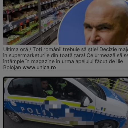
Ultima oră / Toți românii trebuie să știe! Decizie maj
în supermarketurile din toată țara! Ce urmează să s
întâmple în magazine în urma apelului făcut de Ilie
Bolojan
www.unica.ro