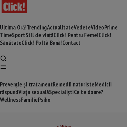
Ultima Oră!
Trending
Actualitate
Vedete
Video
Prime
Time
Sport
Stil de viață
Click! Pentru Femei
Click!
Sănătate
Click! Poftă Bună!
Contact
Prevenție și tratament
Remedii naturiste
Medicii
răspund
Viața sexuală
Specialiști
Ce te doare?
Wellness
Familie
Psiho