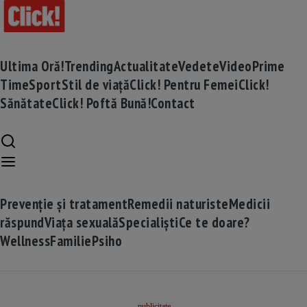
Ultima Oră!
Trending
Actualitate
Vedete
Video
Prime
Time
Sport
Stil de viață
Click! Pentru Femei
Click!
Sănătate
Click! Poftă Bună!
Contact
Prevenție și tratament
Remedii naturiste
Medicii
răspund
Viața sexuală
Specialiști
Ce te doare?
Wellness
Familie
Psiho