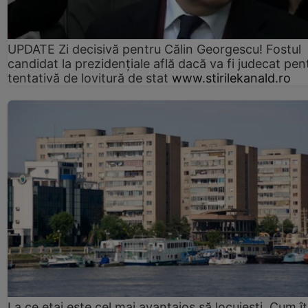
UPDATE Zi decisivă pentru Călin Georgescu! Fostul
candidat la prezidențiale află dacă va fi judecat pen
tentativă de lovitură de stat
www.stirilekanald.ro
La ce etaj este cel mai avantajos să locuiești. Cum îț