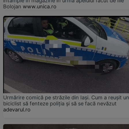
întâmple în magazine în urma apelului făcut de Ilie
Bolojan
www.unica.ro
Urmărire comică pe străzile din Iași. Cum a reușit u
biciclist să fenteze poliția și să se facă nevăzut
adevarul.ro