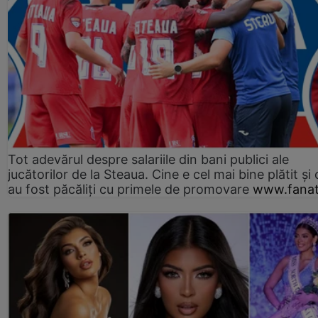
Tot adevărul despre salariile din bani publici ale
jucătorilor de la Steaua. Cine e cel mai bine plătit și
au fost păcăliți cu primele de promovare
www.fanat