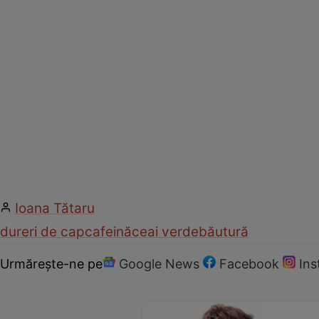
Ioana Tătaru
dureri de cap
cafeină
ceai verde
băutură
Urmărește-ne pe
Google News
Facebook
In