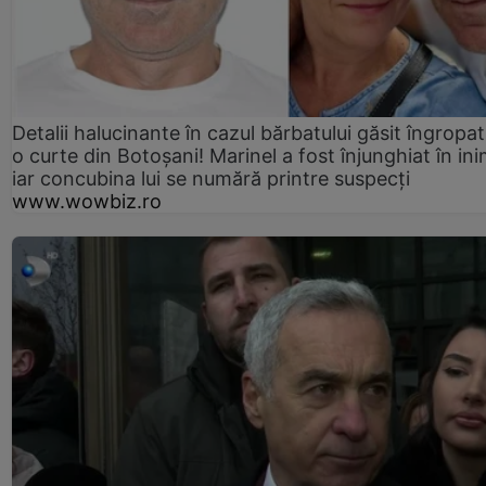
Detalii halucinante în cazul bărbatului găsit îngropat
o curte din Botoșani! Marinel a fost înjunghiat în ini
iar concubina lui se numără printre suspecți
www.wowbiz.ro