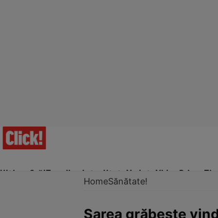
Ultima Oră!
Trending
Actualitate
Vedete
Video
Prime Ti
Home
Sănătate!
Sarea grăbeşte vinde