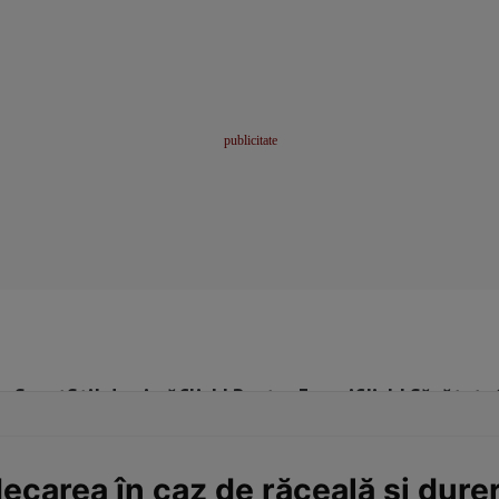
me
Sport
Stil de viață
Click! Pentru Femei
Click! Sănătate
carea în caz de răceală şi durer