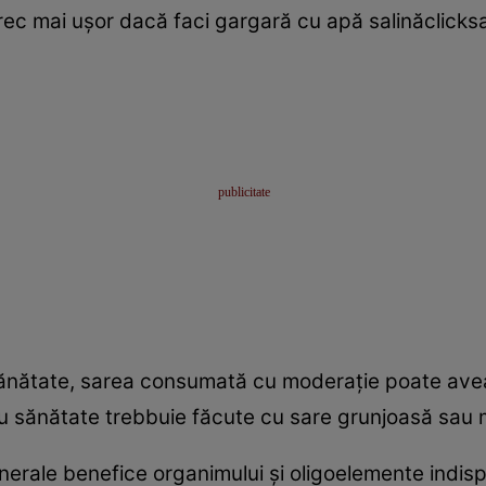
trec mai uşor dacă faci gargară cu apă salinăclicks
sănătate, sarea consumată cu moderaţie poate avea
ru sănătate trebbuie făcute cu sare grunjoasă sau 
nerale benefice organimului şi oligoelemente indisp