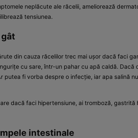
ptomele neplăcute ale răcelii, ameliorează dermatoz
ilibrează tensiunea.
 gât
apărute din cauza răcelilor trec mai uşor dacă faci g
 linguriţe cu sare, într-un pahar cu apă caldă. Dacă
 Ar putea fi vorba despre o infecţie, iar apa salină 
re dacă faci hipertensiune, ai tromboză, gastrită 
mpele intestinale