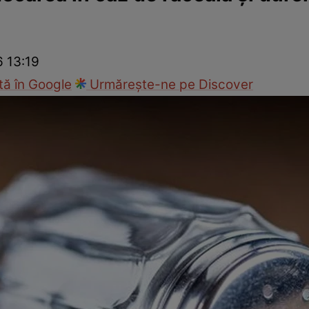
nd
Viața sexuală
Specialiști
Ce te doare?
Wellness
Famili
6 13:19
ă în Google
Urmărește-ne pe Discover