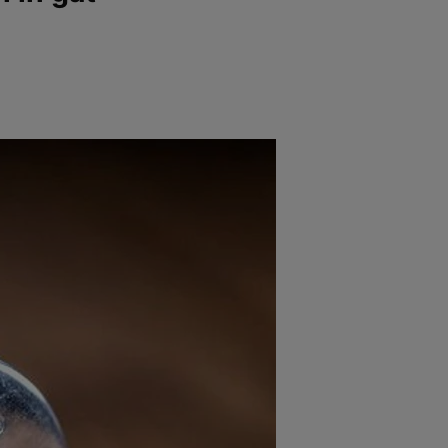
e
Psiho