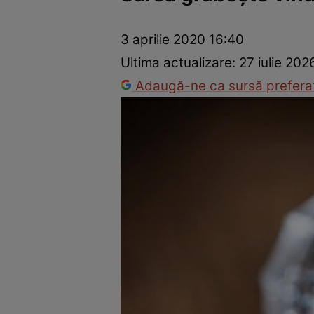
Prevenție și tratament
Remedii naturiste
Medicii răspu
3 aprilie 2020 16:40
Ultima actualizare:
27 iulie 202
Adaugă-ne ca sursă preferat