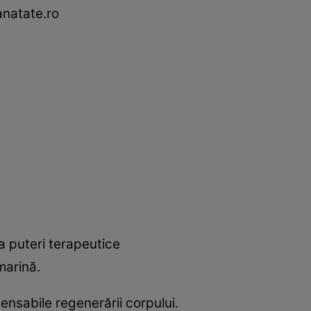
anatate.ro
 puteri terapeutice
marină.
ensabile regenerării corpului.