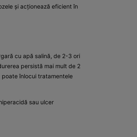
ele şi acţionează eficient în
argară cu apă salină, de 2-3 ori
 durerea persistă mai mult de 2
nu poate înlocui tratamentele
hiperacidă sau ulcer