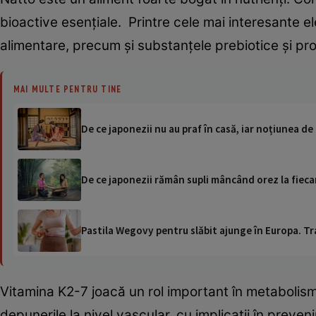
bioactive esențiale. Printre cele mai interesante 
alimentare, precum şi substanţele prebiotice şi pro
MAI MULTE PENTRU TINE
De ce japonezii nu au praf în casă, iar noțiunea 
De ce japonezii rămân supli mâncând orez la fieca
Pastila Wegovy pentru slăbit ajunge în Europa. Tr
Vitamina K2-7 joacă un rol important în metabolismu
depunerile la nivel vascular, cu implicații în preve