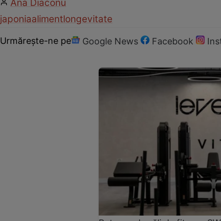
Ana Diaconu
japonia
aliment
longevitate
Urmărește-ne pe
Google News
Facebook
In