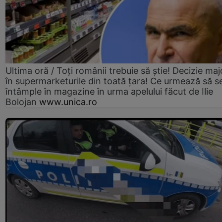
Ultima oră / Toți românii trebuie să știe! Decizie maj
în supermarketurile din toată țara! Ce urmează să s
întâmple în magazine în urma apelului făcut de Ilie
Bolojan
www.unica.ro