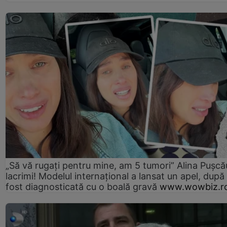
„Să vă rugați pentru mine, am 5 tumori” Alina Pușcău
lacrimi! Modelul internațional a lansat un apel, după
fost diagnosticată cu o boală gravă
www.wowbiz.r