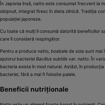
În Japonia însă, natto este consumat frecvent la mic
obișnuit, integrat firesc în dieta zilnică. Tradiția 
populației japoneze.
Cu toate că mulți îl consumă datorită beneficiilor s
care îl consideră respingător.
Pentru a produce natto, boabele de soia sunt mai în
ajutorul bacteriei
Bacillus subtilis var. natto
. În var
bacteria exista în mod natural. Astăzi, în producți
bacteriei, fără a mai fi folosite paiele.
Beneficii nutriționale
Natto este un aliment foarte bogat în nutrienți. C