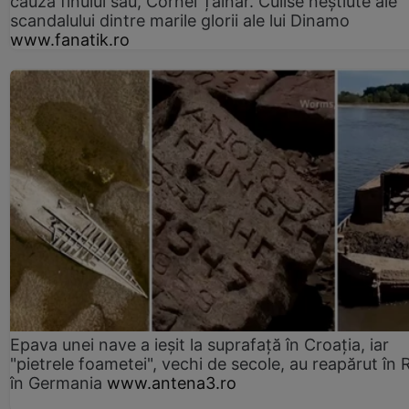
cauza finului său, Cornel Țălnar. Culise neștiute ale
scandalului dintre marile glorii ale lui Dinamo
www.fanatik.ro
Epava unei nave a ieșit la suprafață în Croația, iar
"pietrele foametei", vechi de secole, au reapărut în R
în Germania
www.antena3.ro