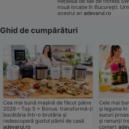
Rețeaua de săli de fitness SW
nouă locație în București. Urm
acestui an
adevarul.ro
Ghid de cumpărături
Cea mai bună mașină de făcut pâine
Cele mai bu
2026 – Top 5 + Bonus: transformă-ți
și legume în
bucătăria într-o brutărie și
sucuri proas
redescoperă gustul pâinii de casă
și renunți tr
adevarul.ro
comerț
adev