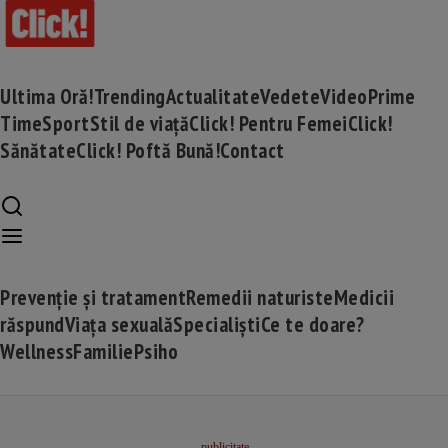
Ultima Oră!
Trending
Actualitate
Vedete
Video
Prime
Time
Sport
Stil de viață
Click! Pentru Femei
Click!
Sănătate
Click! Poftă Bună!
Contact
Prevenție și tratament
Remedii naturiste
Medicii
răspund
Viața sexuală
Specialiști
Ce te doare?
Wellness
Familie
Psiho