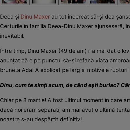
Deea și
Dinu Maxer
au tot încercat să-și dea șanse 
Certurile în familia Deea-Dinu Maxer ajunseseră, în
inevitabil.
Între timp, Dinu Maxer (49 de ani) i-a mai dat o lov
anunțat că e pe punctul să-și refacă viața amoroasă
bruneta Ada! A explicat pe larg și motivele rupturii
Dinu, c
um t
e
sim
ț
i a
cu
m, de c
â
nd e
ș
ti burlac?
Cân
Chiar pe 8 martie! A fost ultimul moment în care am
dacă noi eram separați, am mai avut o ultimă tent
noastre s-au despărțit definitiv!