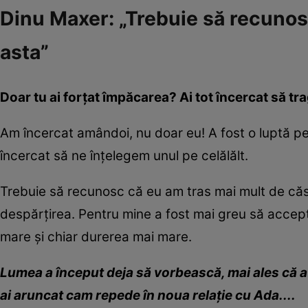
Dinu Maxer: „Trebuie să recunos
asta”
Doar tu ai forțat împăcarea? Ai tot încercat să tra
Am încercat amândoi, nu doar eu! A fost o luptă 
încercat să ne înțelegem unul pe celălălt.
Trebuie să recunosc că eu am tras mai mult de căs
despărțirea. Pentru mine a fost mai greu să accept 
mare și chiar durerea mai mare.
Lumea
a î
nceput deja să v
o
r
be
ască,
mai ales că
a
ai aruncat cam repede în noua relație cu Ada....