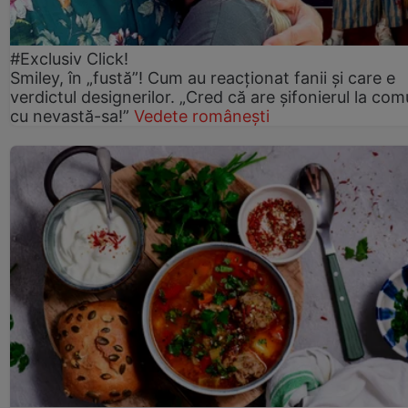
#Exclusiv Click!
Smiley, în „fustă”! Cum au reacționat fanii și care e
verdictul designerilor. „Cred că are șifonierul la co
cu nevastă-sa!”
Vedete românești