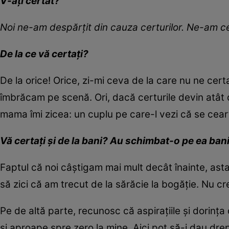
V-ați certat?
Noi n
e-
am despă
r
țit din cauza certurilor. N
e-am
ce
De la
ce v
ă
certați?
De la orice! Orice, zi-mi ceva de la care nu ne cer
îmbrăcam pe scenă. Ori, dacă certurile devin atât d
mama îmi zicea: un cuplu pe care-l vezi că se ceart
Vă ce
r
ta
ț
i
și
de la bani? Au schimbat-o pe ea bani
Faptul că noi câștigam mai mult decât înainte, ast
să zici că am trecut de la sărăcie la bogăție. Nu c
Pe de altă parte, recunosc că aspirațiile și dorinț
și aproape spre zero la mine. Aici pot să-i dau drep