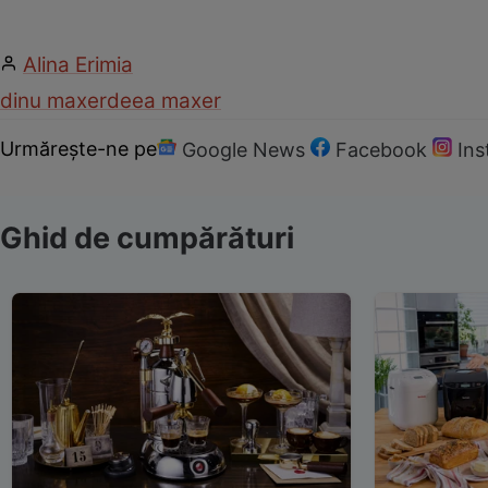
Alina Erimia
dinu maxer
deea maxer
Urmărește-ne pe
Google News
Facebook
In
Ghid de cumpărături