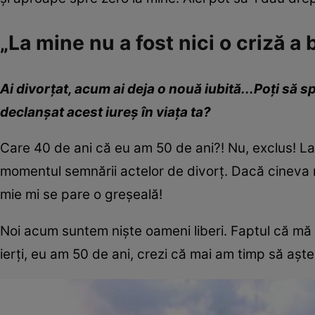
„La mine nu a fost nici o criză a 
Ai divorțat, acum
ai
deja
o nouă iubită...
Poți să s
declanșat acest iureș în viața ta
?
Care 40 de ani că eu am 50 de ani?! Nu, exclus! La 
momentul semnării actelor de divorț. Dacă cineva 
mie mi se pare o greșeală!
Noi acum suntem niște oameni liberi. Faptul că mă
ierți, eu am 50 de ani, crezi că mai am timp să aște