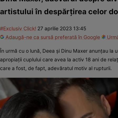
artistului în despărțirea celor d
#Exclusiv Click!
27 aprilie 2023 13:45
Adaugă-ne ca sursă preferată în Google
Urmă
În urmă cu o lună, Deea și Dinu Maxer anunțau la u
apropiații cuplului care avea la activ 18 ani de rela
care a fost, de fapt, adevăratul motiv al rupturii.