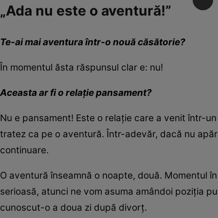
„Ada nu este o aventură!”
Te-ai mai aventura într-o
nouă
că
să
torie?
În momentul ăsta răspunsul clar e: nu!
A
ceasta
a
r fi o relație pansament?
Nu e pansament! Este o relație care a venit într-un
tratez ca pe o aventură. Într-adevăr, dacă nu apă
continuare.
O aventură înseamnă o noapte, două. Momentul în ca
serioasă, atunci ne vom asuma amândoi poziția pu
cunoscut-o a doua zi după divorț.