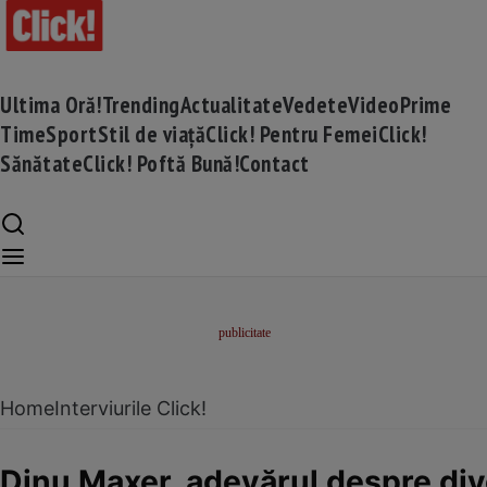
Ultima Oră!
Trending
Actualitate
Vedete
Video
Prime
Time
Sport
Stil de viață
Click! Pentru Femei
Click!
Sănătate
Click! Poftă Bună!
Contact
Home
Interviurile Click!
Dinu Maxer, adevărul despre div