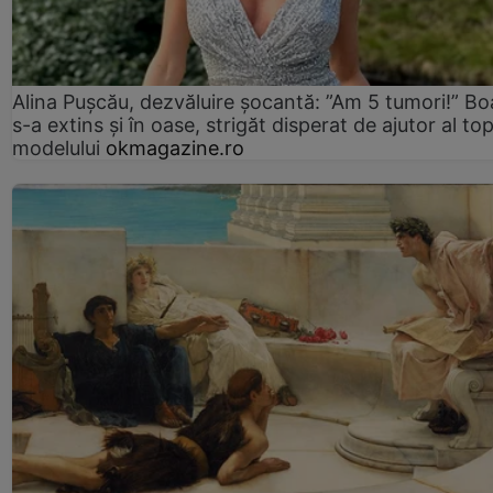
Alina Pușcău, dezvăluire șocantă: ”Am 5 tumori!” Bo
s-a extins și în oase, strigăt disperat de ajutor al to
modelului
okmagazine.ro