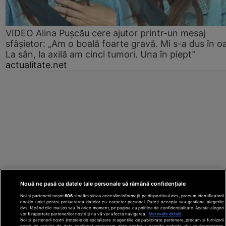
VIDEO Alina Pușcău cere ajutor printr-un mesaj
sfâșietor: „Am o boală foarte gravă. Mi s-a dus în o
La sân, la axilă am cinci tumori. Una în piept”
actualitate.net
Nouă ne pasă ca datele tale personale să rămână confidențiale
Noi și partenerii noștri
606
stocăm și/sau accesăm informații pe dispozitivul dvs., precum identificatorii
cookie unici pentru prelucrarea datelor cu caracter personal. Puteți accepta sau gestiona alegerile
dvs. făcând clic mai jos sau în orice moment, pe pagina cu politica de confidențialitate. Aceste alegeri
vor fi raportate partenerilor noștri și nu vă vor afecta navigarea.
Mai multe detalii
Noi si partenerii nostri (retelele de socializare si agentiile de publicitate partenere, precum si furnizorii
nostri de servicii de date analitice) prelucram date pentru a permite website-ului sa functioneze,