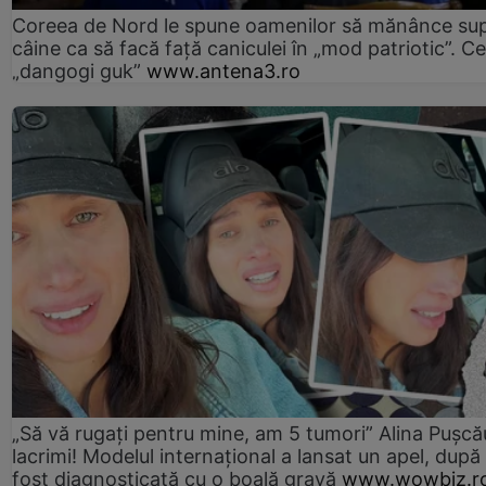
Coreea de Nord le spune oamenilor să mănânce su
câine ca să facă față caniculei în „mod patriotic”. C
„dangogi guk”
www.antena3.ro
„Să vă rugați pentru mine, am 5 tumori” Alina Pușcău
lacrimi! Modelul internațional a lansat un apel, după
fost diagnosticată cu o boală gravă
www.wowbiz.r