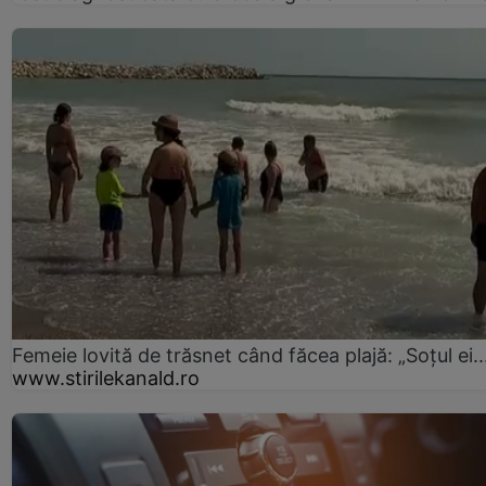
Femeie lovită de trăsnet când făcea plajă: „Soțul ei..
www.stirilekanald.ro