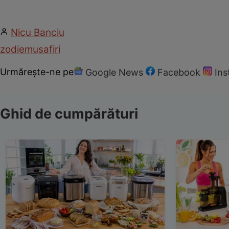
Nicu Banciu
zodie
musafiri
Urmărește-ne pe
Google News
Facebook
In
Ghid de cumpărături