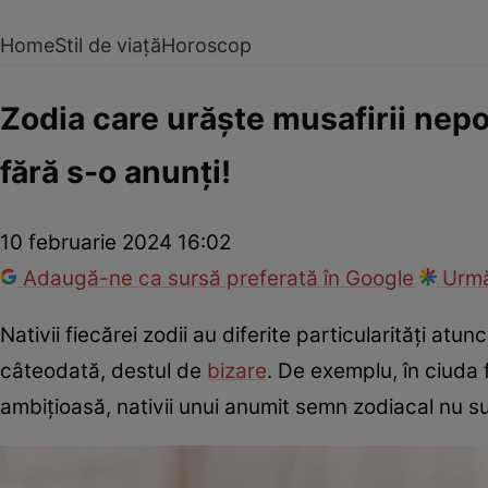
Home
Stil de viață
Horoscop
Zodia care urăște musafirii nepof
fără s-o anunți!
10 februarie 2024 16:02
Adaugă-ne ca sursă preferată în Google
Urmă
Nativii fiecărei zodii au diferite particularități at
câteodată, destul de
bizare
. De exemplu, în ciuda 
ambițioasă, nativii unui anumit semn zodiacal nu su