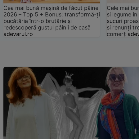
Cea mai bună mașină de făcut pâine
Cele mai bu
2026 – Top 5 + Bonus: transformă-ți
și legume în
bucătăria într-o brutărie și
sucuri proas
redescoperă gustul pâinii de casă
și renunți tr
adevarul.ro
comerț
adev