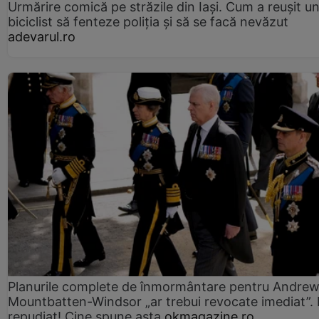
Urmărire comică pe străzile din Iași. Cum a reușit u
biciclist să fenteze poliția și să se facă nevăzut
adevarul.ro
Planurile complete de înmormântare pentru Andre
Mountbatten-Windsor „ar trebui revocate imediat”. 
repudiat! Cine spune asta
okmagazine.ro