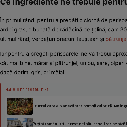
Ce ingrediente ne trebuie pentru
În primul rând, pentru a pregăti o ciorbă de periș
ardei gras, o bucată de rădăcină de țelină, cam 300 m
ultimul rând, verdețuri precum leuștean și
pătrunje
Iar pentru a pregăti perișoarele, ne va trebui ap
cât mai bine, mărar și pătrunjel, un ou, sare, piper
dacă dorim, griș, ori mălai.
MAI MULTE PENTRU TINE
Fructul care e o adevărată bombă calorică. Ne îngr
Puțini români știu acest detaliu când trec pe aici