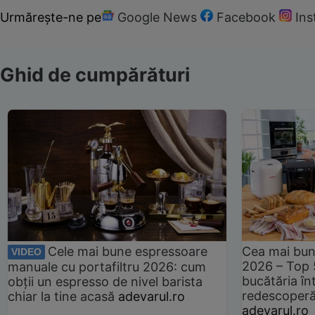
Urmărește-ne pe
Google News
Facebook
In
Ghid de cumpărături
Cele mai bune espressoare
Cea mai bun
VIDEO
2026 – Top 
manuale cu portafiltru 2026: cum
bucătăria înt
obții un espresso de nivel barista
redescoperă 
chiar la tine acasă
adevarul.ro
adevarul.ro