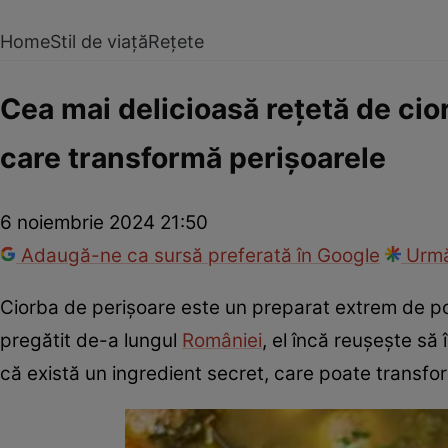
Home
Stil de viață
Rețete
Cea mai delicioasă rețetă de cio
care transformă perișoarele
6 noiembrie 2024 21:50
Adaugă-ne ca sursă preferată în Google
Urmă
Ciorba de perișoare este un preparat extrem de pop
pregătit de-a lungul
României
, el încă reușește să
că există un ingredient secret, care poate transfo