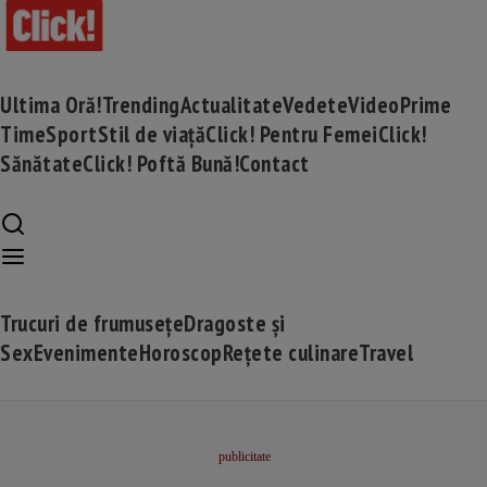
Ultima Oră!
Trending
Actualitate
Vedete
Video
Prime
Time
Sport
Stil de viață
Click! Pentru Femei
Click!
Sănătate
Click! Poftă Bună!
Contact
Trucuri de frumusețe
Dragoste și
Sex
Evenimente
Horoscop
Rețete culinare
Travel