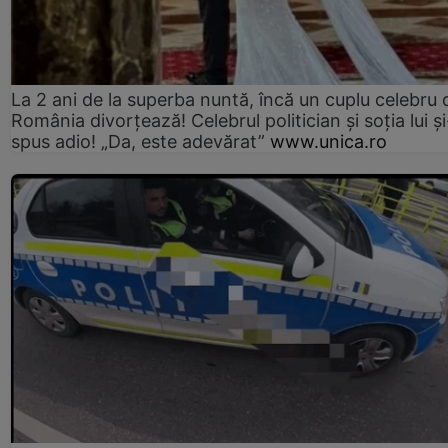
La 2 ani de la superba nuntă, încă un cuplu celebru 
România divorțează! Celebrul politician și soția lui ș
spus adio! „Da, este adevărat”
www.unica.ro