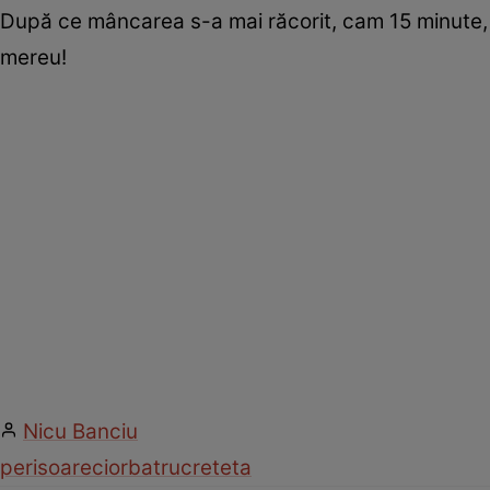
După ce mâncarea s-a mai răcorit, cam 15 minute,
mereu!
Nicu Banciu
perisoare
ciorba
truc
reteta