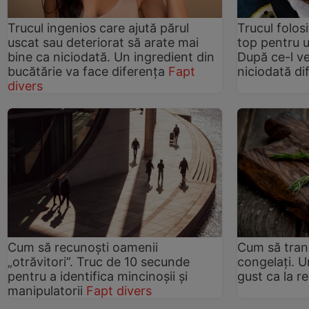
Trucul ingenios care ajută părul
Trucul folos
uscat sau deteriorat să arate mai
top pentru 
bine ca niciodată. Un ingredient din
După ce-l vei
bucătărie va face diferența
Fapt
niciodată dif
divers
Cum să recunoști oamenii
Cum să tran
„otrăvitori”. Truc de 10 secunde
congelați. U
pentru a identifica mincinoșii și
gust ca la r
manipulatorii
Fapt divers