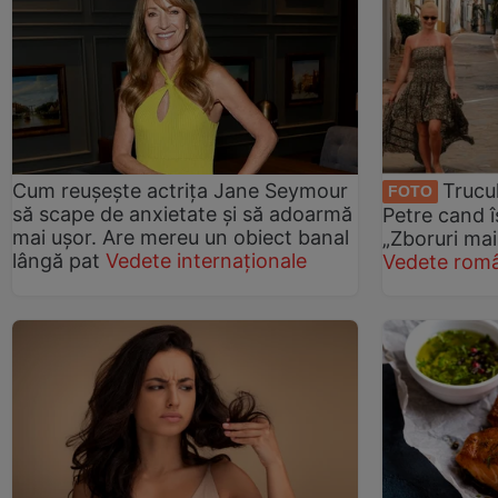
Cum reușește actrița Jane Seymour
Trucu
FOTO
să scape de anxietate și să adoarmă
Petre cand î
mai ușor. Are mereu un obiect banal
„Zboruri mai
lângă pat
Vedete internaționale
Vedete româ