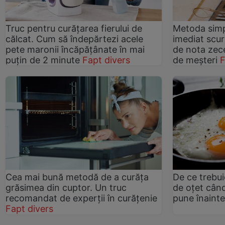
Truc pentru curățarea fierului de
Metoda simp
călcat. Cum să îndepărtezi acele
imediat scur
pete maronii încăpățânate în mai
de nota zec
puțin de 2 minute
Fapt divers
de meșteri
F
Cea mai bună metodă de a curăța
De ce trebui
grăsimea din cuptor. Un truc
de oțet când
recomandat de experții în curățenie
pune înainte
Fapt divers