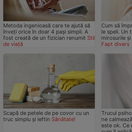
Metoda ingenioasă care te ajută să
Cum să împr
înveți orice în doar 4 pași simpli. A
le speli. Un 
fost creată de un fizician renumit
Stil
mirosurile ș
de viață
Fapt divers
Scapă de petele de pe covor cu un
Trucul psiho
truc simplu și ieftin
Sănătate!
ne calmează
este ok. Ce e
cum îl aplică