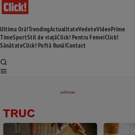
Ultima Oră!
Trending
Actualitate
Vedete
Video
Prime
Time
Sport
Stil de viață
Click! Pentru Femei
Click!
Sănătate
Click! Poftă Bună!
Contact
TRUC