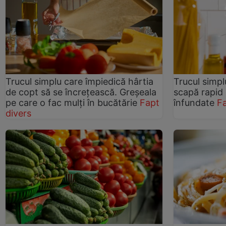
Trucul simplu care împiedică hârtia
Trucul simpl
de copt să se încrețească. Greșeala
scapă rapid 
pe care o fac mulți în bucătărie
Fapt
înfundate
Fa
divers