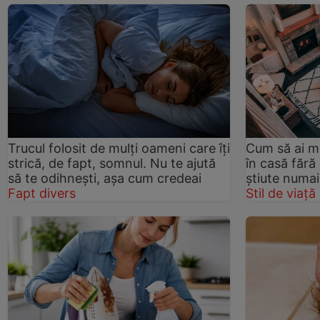
Trucul folosit de mulți oameni care îți
Cum să ai m
strică, de fapt, somnul. Nu te ajută
în casă fără
să te odihnești, așa cum credeai
știute numai
Fapt divers
Stil de viață