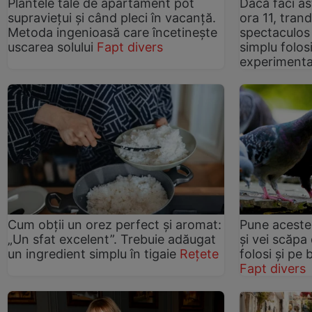
Plantele tale de apartament pot
Dacă faci as
supraviețui și când pleci în vacanță.
ora 11, tranda
Metoda ingenioasă care încetinește
spectaculos 
uscarea solului
Fapt divers
simplu folosi
experimenta
Cum obții un orez perfect și aromat:
Pune aceste
„Un sfat excelent”. Trebuie adăugat
și vei scăpa
un ingredient simplu în tigaie
Rețete
folosi și pe
Fapt divers