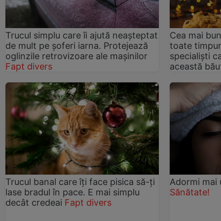
Trucul simplu care îi ajută neașteptat
Cea mai bun
de mult pe șoferi iarna. Protejează
toate timpur
oglinzile retrovizoare ale mașinilor
specialiști 
Fapt divers
această băut
Trucul banal care îți face pisica să-ți
Adormi mai u
lase bradul în pace. E mai simplu
Sănătate!
decât credeai
Fapt divers