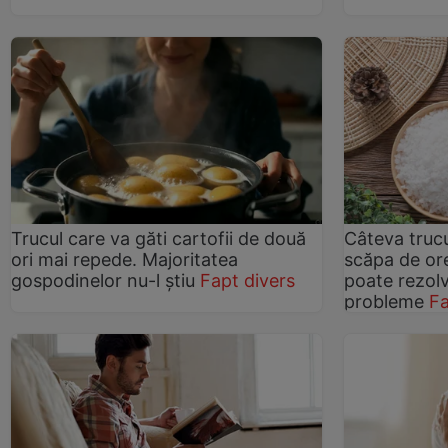
Trucul care va găti cartofii de două
Câteva trucu
ori mai repede. Majoritatea
scăpa de or
gospodinelor nu-l știu
Fapt divers
poate rezol
probleme
Fa