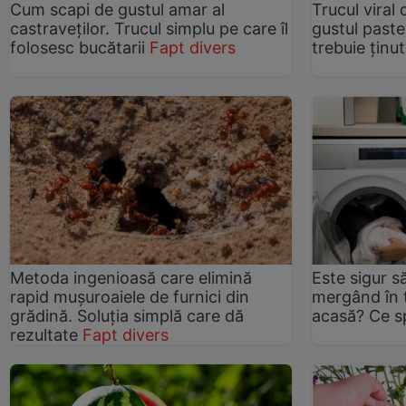
Cum scapi de gustul amar al
Trucul viral
castraveților. Trucul simplu pe care îl
gustul paste
folosesc bucătarii
Fapt divers
trebuie ținu
Metoda ingenioasă care elimină
Este sigur să
rapid mușuroaiele de furnici din
mergând în t
grădină. Soluția simplă care dă
acasă? Ce s
rezultate
Fapt divers