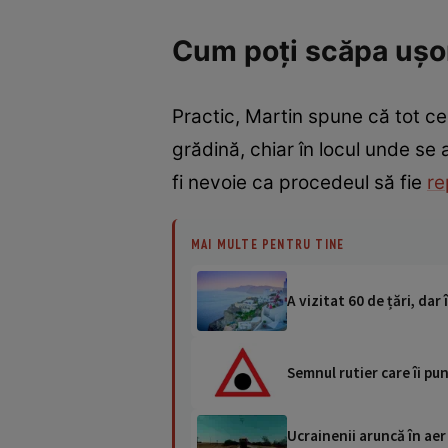
Cum poți scăpa ușor
Practic, Martin spune că tot ce 
grădină, chiar în locul unde se 
fi nevoie ca procedeul să fie
re
MAI MULTE PENTRU TINE
A vizitat 60 de țări, da
Semnul rutier care îi pu
Ucrainenii aruncă în aer