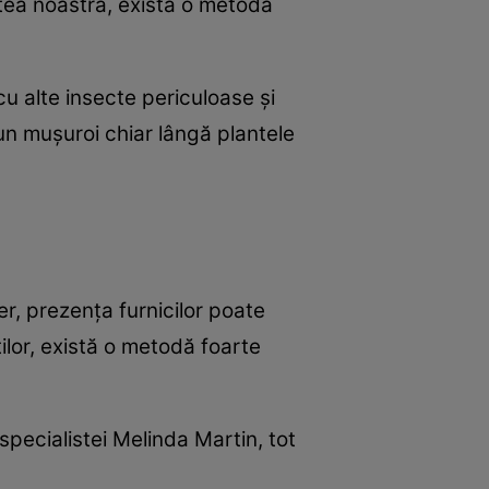
rtea noastră, există o metodă
cu alte insecte periculoase și
n mușuroi chiar lângă plantele
r, prezența furnicilor poate
ilor, există o metodă foarte
specialistei Melinda Martin, tot