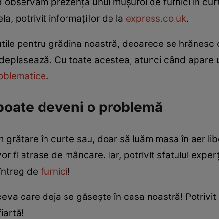
ând observăm prezența unui mușuroi de furnici în cu
a, potrivit informațiilor de la
express.co.uk
.
 fi utile pentru grădina noastră, deoarece se hrănesc 
deplasează. Cu toate acestea, atunci când apare u
oblematice
.
 poate deveni o problemă
 grătare în curte sau, doar să luăm masa în aer libe
 fi atrase de mâncare. Iar, potrivit sfatului experț
 întreg de
furnici
!
ceva care deja se găsește în casa noastră! Potrivit 
iartă!