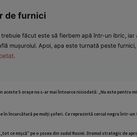
 de furnici
trebuie făcut este să fierbem apă într-un ibric, iar
află mușuroiul. Apoi, apa este turnată peste furnici
petat
.
r în aceste 5 orașe nu s-ar mai întoarce niciodată: „Nu este pentru m
ne în încurcătură pe mulți șoferi. Ce reprezintă cercul negru într-un
 „tot ce mișcă” pe o șosea din sudul Rusiei. Drumul strategic de ap