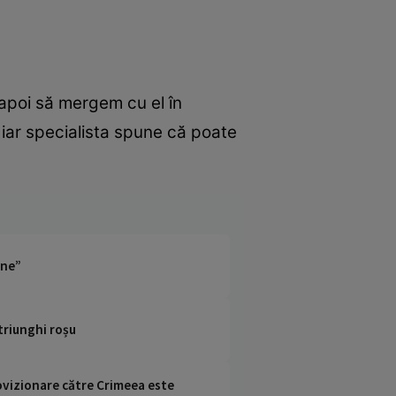
 apoi să mergem cu el în
, iar specialista spune că poate
ine”
 triunghi roșu
rovizionare către Crimeea este