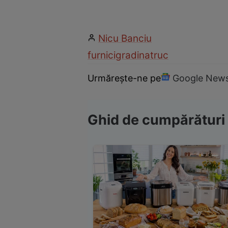
Nicu Banciu
furnici
gradina
truc
Urmărește-ne pe
Google New
Ghid de cumpărături