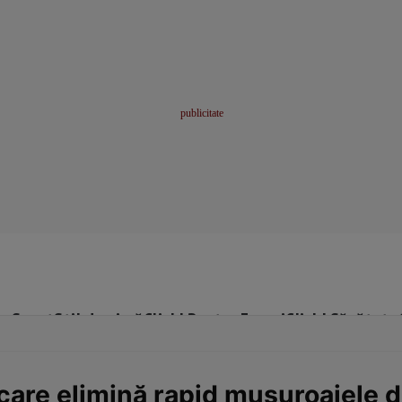
me
Sport
Stil de viață
Click! Pentru Femei
Click! Sănătate
are elimină rapid mușuroaiele de