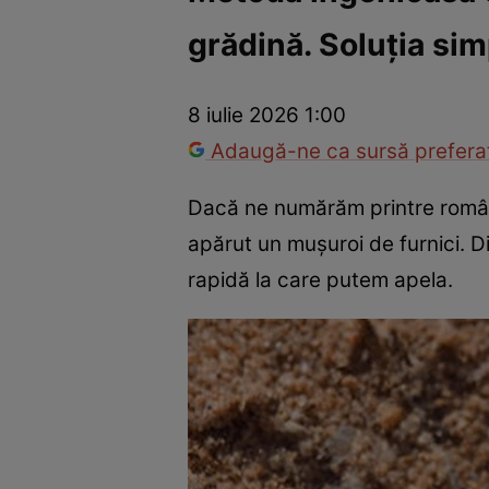
grădină. Soluția sim
Război Ucraina-Rusia
Internațional
Fapt divers
Tehnolog
8 iulie 2026 1:00
Adaugă-ne ca sursă preferat
Dacă ne numărăm printre românii
apărut un mușuroi de furnici. D
rapidă la care putem apela.