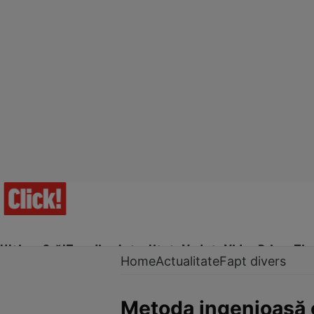
Ultima Oră!
Trending
Actualitate
Vedete
Video
Prime Ti
Home
Actualitate
Fapt divers
Metoda ingenioasă c