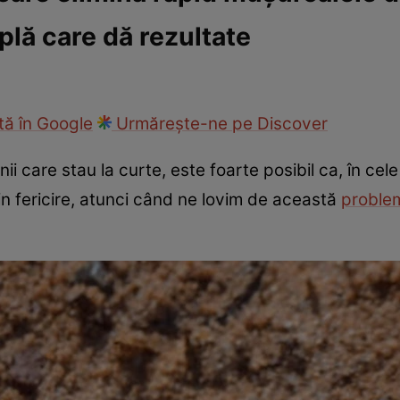
plă care dă rezultate
ie
Național
Sport
ă în Google
Urmărește-ne pe Discover
 care stau la curte, este foarte posibil ca, în ce
in fericire, atunci când ne lovim de această
proble