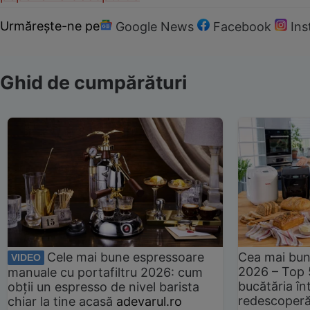
Urmărește-ne pe
Google News
Facebook
In
Ghid de cumpărături
Cele mai bune espressoare
Cea mai bun
VIDEO
2026 – Top 
manuale cu portafiltru 2026: cum
bucătăria înt
obții un espresso de nivel barista
redescoperă 
chiar la tine acasă
adevarul.ro