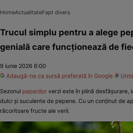
Home
Actualitate
Fapt divers
Trucul simplu pentru a alege pe
genială care funcționează de fie
9 iunie 2026 6:00
Adaugă-ne ca sursă preferată în Google
Urmă
Sezonul
pepenilor
verzi este în plină desfășurare, i
dulci și suculente de pepene. Cu un conținut de a
răcoritoare fructe ale verii.