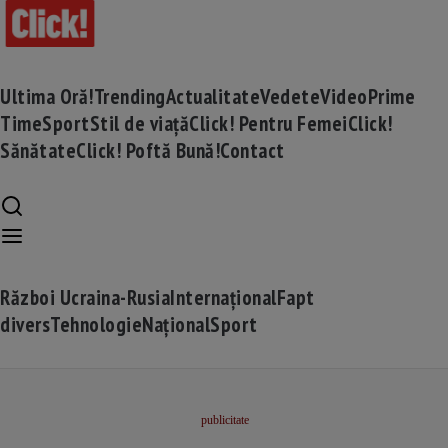
Ultima Oră!
Trending
Actualitate
Vedete
Video
Prime
Time
Sport
Stil de viață
Click! Pentru Femei
Click!
Sănătate
Click! Poftă Bună!
Contact
Război Ucraina-Rusia
Internațional
Fapt
divers
Tehnologie
Național
Sport