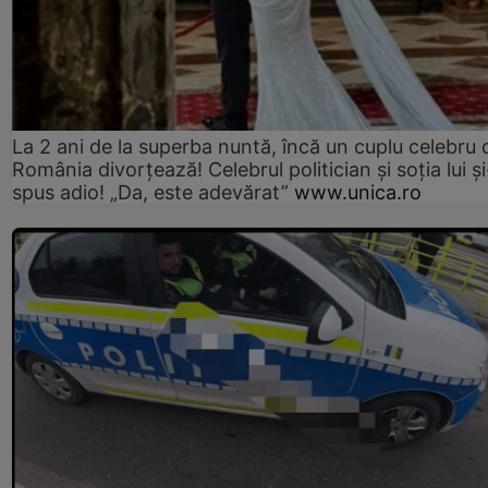
La 2 ani de la superba nuntă, încă un cuplu celebru 
România divorțează! Celebrul politician și soția lui ș
spus adio! „Da, este adevărat”
www.unica.ro