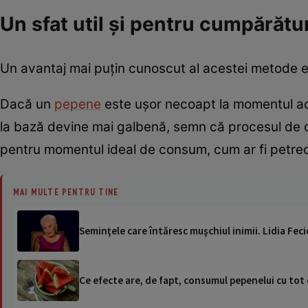
Un sfat util și pentru cumpărătur
Un avantaj mai puțin cunoscut al acestei metode este
Dacă un
pepene
este ușor necoapt la momentul ach
la bază devine mai galbenă, semn că procesul de co
pentru momentul ideal de consum, cum ar fi petrece
MAI MULTE PENTRU TINE
Seminţele care întăresc muşchiul inimii. Lidia Feci
Ce efecte are, de fapt, consumul pepenelui cu tot 