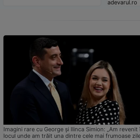
adevarul.ro
Imagini rare cu George și Ilinca Simion: „Am revenit 
locul unde am trăit una dintre cele mai frumoase zil