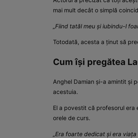
Actorul a precizat că toți aceșt
mai mult decât o simplă coinci
„Fiind tatăl meu și iubindu-l fo
Totodată, acesta a ținut să pr
Cum își pregătea La
Anghel Damian și-a amintit și pe
acestuia.
El a povestit că profesorul era e
orele de curs.
„Era foarte dedicat și era viața