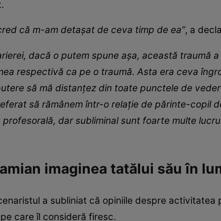
.
 cred că m-am detașat de ceva timp de ea”
, a decl
arierei, dacă o putem spune așa, această traumă a f
emea respectivă ca pe o traumă. Asta era ceva îngr
putere să mă distanțez din toate punctele de veder
eferat să rămânem într-o relație de părinte-copil de
ofesorală, dar subliminal sunt foarte multe lucrur
ian imaginea tatălui său în lum
scenaristul a subliniat că opiniile despre activitatea
e care îl consideră firesc.