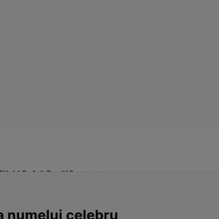
Click! Poftă Bună!
Contact
a numelui celebru