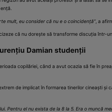
i regizori au avut același profesor și a lăsat să se 
dență.
arte mult, eu consider că nu e o coincidență”
, a afi
ecizeze că nu dorește să transforme discuția într-u
urențiu Damian studenții
rioada copilăriei, când a avut ocazia să fie în preaj
xtrem de implicat în formarea tinerilor cineaști și c
 lui. Pentru el nu exista de la 8 la 5. Era o muncă m