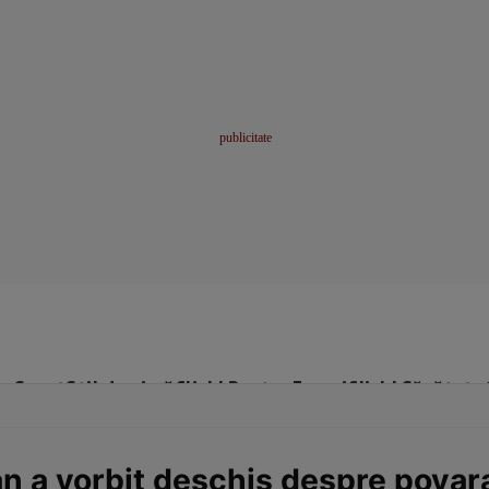
me
Sport
Stil de viață
Click! Pentru Femei
Click! Sănătate
 a vorbit deschis despre povar