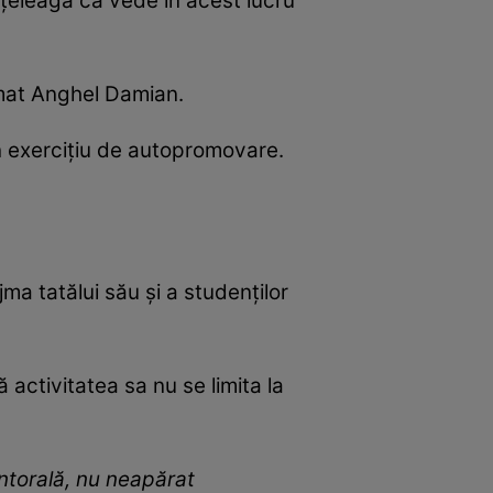
înțeleagă că vede în acest lucru
rmat Anghel Damian.
n exercițiu de autopromovare.
ma tatălui său și a studenților
ă activitatea sa nu se limita la
entorală, nu neapărat