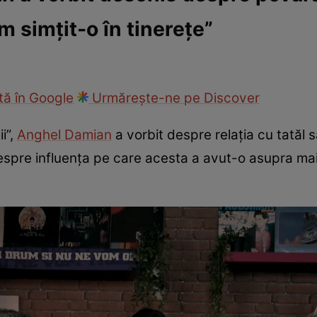
m simțit-o în tinerețe”
fi la cuțite
Eurovison
ă în Google
Urmărește-ne pe Discover
i”,
Anghel Damian
a vorbit despre relația cu tatăl s
spre influența pe care acesta a avut-o asupra mai 