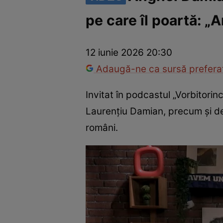
pe care îl poartă: „A
America Express
Românii au talent
Survivor România
Che
12 iunie 2026 20:30
Adaugă-ne ca sursă preferat
Invitat în podcastul „Vorbitorinci
Laurențiu Damian, precum și de
români.