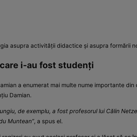
ia asupra activității didactice și asupra formării no
care i-au fost studenți
 Damian a enumerat mai multe nume importante di
nțiu Damian.
Mungiu, de exemplu, a fost profesorul lui Călin Netze
Radu Muntean”
, a spus el.