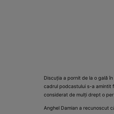
Discuția a pornit de la o gală î
cadrul podcastului s-a amintit f
considerat de mulți drept o pe
Anghel Damian a recunoscut că, 