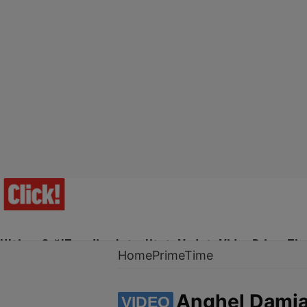
Ultima Oră!
Trending
Actualitate
Vedete
Video
Prime Ti
Home
PrimeTime
Anghel Damian
VIDEO