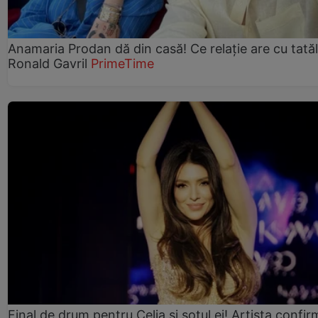
Anamaria Prodan dă din casă! Ce relație are cu tatăl 
Ronald Gavril
PrimeTime
Final de drum pentru Celia și soțul ei! Artista confir