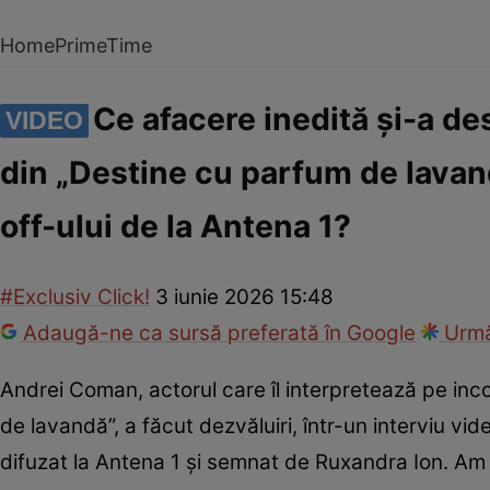
Home
PrimeTime
Ce afacere inedită și-a d
VIDEO
din „Destine cu parfum de lavan
off-ului de la Antena 1?
#Exclusiv Click!
3 iunie 2026 15:48
Adaugă-ne ca sursă preferată în Google
Urmă
Andrei Coman, actorul care îl interpretează pe inco
de lavandă”, a făcut dezvăluiri, într-un interviu vide
difuzat la Antena 1 și semnat de Ruxandra Ion. Am af