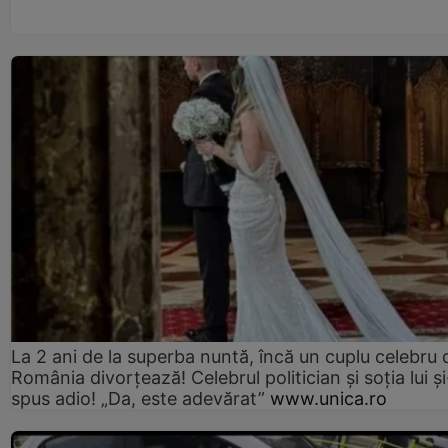
La 2 ani de la superba nuntă, încă un cuplu celebru 
România divorțează! Celebrul politician și soția lui ș
spus adio! „Da, este adevărat”
www.unica.ro