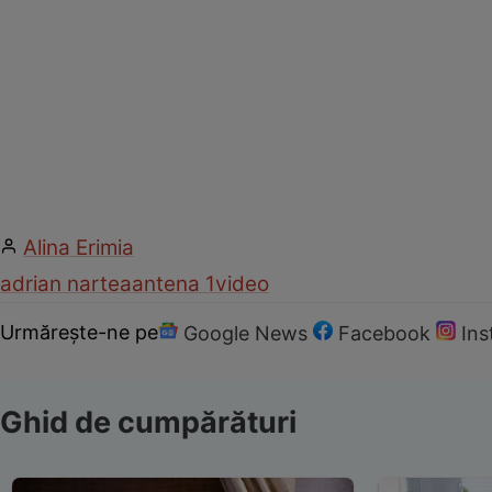
Alina Erimia
adrian nartea
antena 1
video
Urmărește-ne pe
Google News
Facebook
In
Ghid de cumpărături