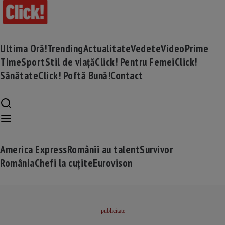
Ultima Oră!
Trending
Actualitate
Vedete
Video
Prime
Time
Sport
Stil de viață
Click! Pentru Femei
Click!
Sănătate
Click! Poftă Bună!
Contact
America Express
Românii au talent
Survivor
România
Chefi la cuțite
Eurovison