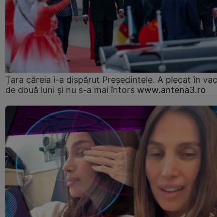
Țara căreia i-a dispărut Președintele. A plecat în va
de două luni și nu s-a mai întors
www.antena3.ro