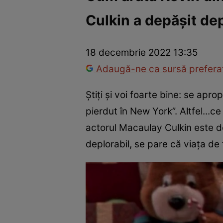
Culkin a depășit de
America Express
Românii au talent
Survivor România
Che
18 decembrie 2022 13:35
Adaugă-ne ca sursă preferat
Știți și voi foarte bine: se apr
pierdut în New York”. Altfel...c
actorul Macaulay Culkin este de
deplorabil, se pare că viața de