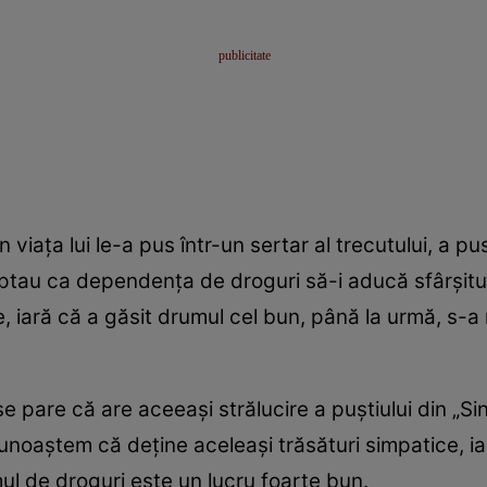
 viața lui le-a pus într-un sertar al trecutului, a pu
eptau ca dependența de droguri să-i aducă sfârșitu
 iară că a găsit drumul cel bun, până la urmă, s-a r
 pare că are aceeași strălucire a puștiului din „Sin
unoaștem că deține aceleași trăsături simpatice, iar
l de droguri este un lucru foarte bun.