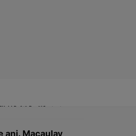
Click! Poftă Bună!
Contact
e ani. Macaulay