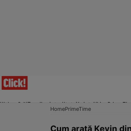
Ultima Oră!
Trending
Actualitate
Vedete
Video
Prime Ti
Home
PrimeTime
Cum arată Kevin din