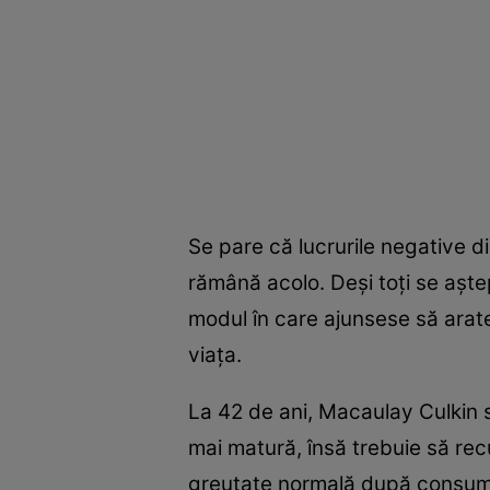
Se pare că lucrurile negative din
rămână acolo. Deși toți se așt
modul în care ajunsese să arate,
viața.
La 42 de ani, Macaulay Culkin se
mai matură, însă trebuie să rec
greutate normală după consumu