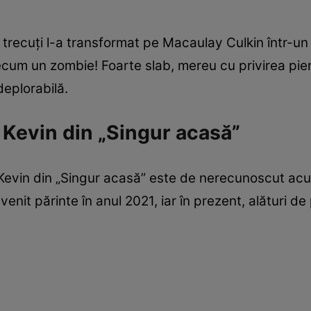
trecuți l-a transformat pe Macaulay Culkin într-un 
cum un zombie! Foarte slab, mereu cu privirea pierd
deplorabilă.
 Kevin din „Singur acasă”
 Kevin din „Singur acasă” este de nerecunoscut acum
nit părinte în anul 2021, iar în prezent, alături d