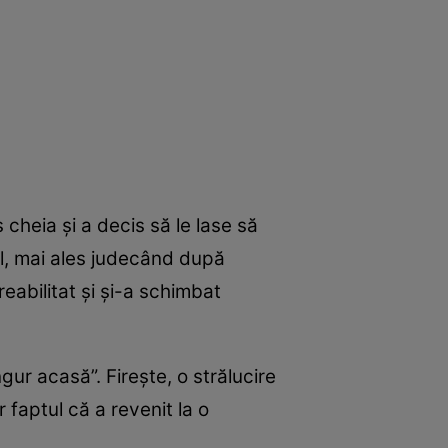
s cheia și a decis să le lase să
l, mai ales judecând după
eabilitat și și-a schimbat
gur acasă”. Firește, o strălucire
 faptul că a revenit la o