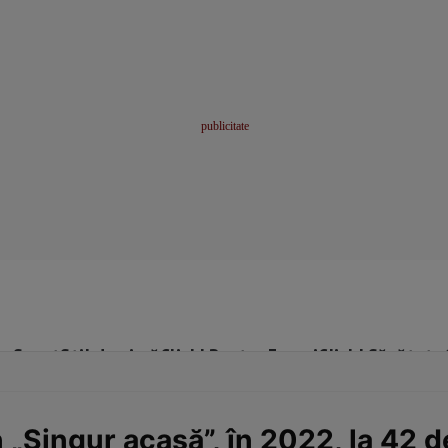
me
Sport
Stil de viață
Click! Pentru Femei
Click! Sănătate
 „Singur acasă”, în 2022, la 42 d