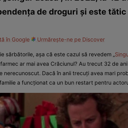
pendența de droguri și este tătic
fi la cuțite
Eurovison
ă în Google
Urmărește-ne pe Discover
opie sărbătorile, așa că este cazul să revedem „
Sing
e farmec ar mai avea Crăciunul? Au trecut 32 de ani d
 nerecunoscut. Dacă în anii trecuți avea mari prob
 familie a funcționat ca un bun restart pentru actor