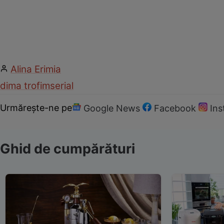
Alina Erimia
dima trofim
serial
Urmărește-ne pe
Google News
Facebook
In
Ghid de cumpărături