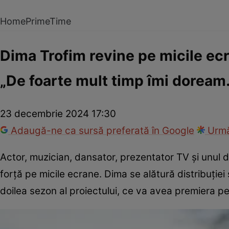
Home
PrimeTime
Dima Trofim revine pe micile ecr
„De foarte mult timp îmi doream
23 decembrie 2024 17:30
Adaugă-ne ca sursă preferată în Google
Urmă
Actor, muzician, dansator, prezentator TV şi unul din
forță pe micile ecrane. Dima se alătură distribuţiei 
doilea sezon al proiectului, ce va avea premiera pe 