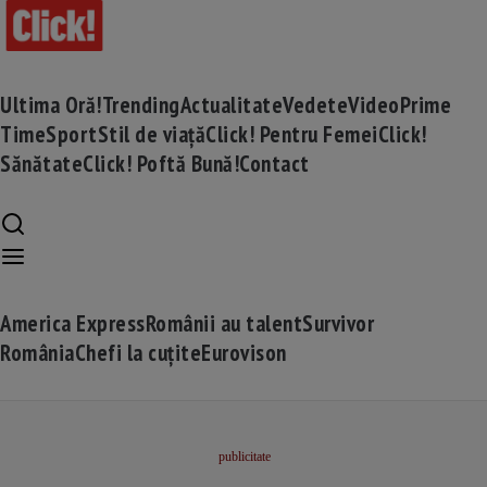
Ultima Oră!
Trending
Actualitate
Vedete
Video
Prime
Time
Sport
Stil de viață
Click! Pentru Femei
Click!
Sănătate
Click! Poftă Bună!
Contact
America Express
Românii au talent
Survivor
România
Chefi la cuțite
Eurovison