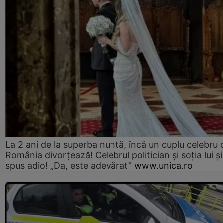
La 2 ani de la superba nuntă, încă un cuplu celebru 
România divorțează! Celebrul politician și soția lui ș
spus adio! „Da, este adevărat”
www.unica.ro