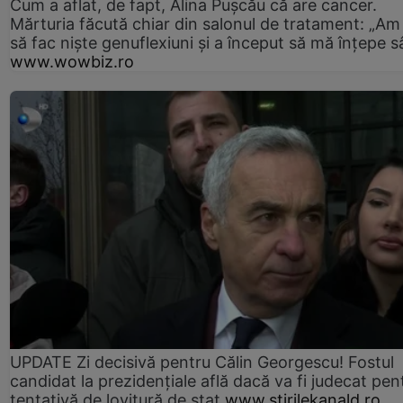
Cum a aflat, de fapt, Alina Pușcău că are cancer.
Mărturia făcută chiar din salonul de tratament: „Am
să fac niște genuflexiuni și a început să mă înțepe s
www.wowbiz.ro
UPDATE Zi decisivă pentru Călin Georgescu! Fostul
candidat la prezidențiale află dacă va fi judecat pen
tentativă de lovitură de stat
www.stirilekanald.ro