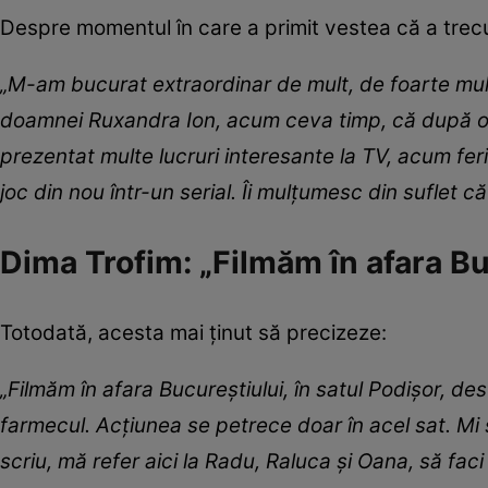
Despre momentul în care a primit vestea că a trecu
„M-am bucurat extraordinar de mult, de foarte mult
doamnei Ruxandra Ion, acum ceva timp, că după o 
prezentat multe lucruri interesante la TV, acum fe
joc din nou într-un serial. Îi mulţumesc din suflet 
Dima Trofim: „Filmăm în afara Bu
Totodată, acesta mai ținut să precizeze:
„Filmăm în afara Bucureştiului, în satul Podişor, de
farmecul. Acţiunea se petrece doar în acel sat. Mi 
scriu, mă refer aici la Radu, Raluca şi Oana, să fac