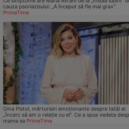
Ce simptome are Maria Avram de la „Insula Iubirii” d
cauza psoriazisului: „A început să fie mai grav”
PrimeTime
Gina Pistol, mărturisiri emoționante despre tatăl ei:
„Încerc să am o relație cu el”. Ce a spus vedeta des
mama sa
PrimeTime