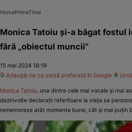
Home
PrimeTime
Monica Tatoiu și-a băgat fostul iu
fără „obiectul muncii”
15 mai 2024 18:19
Adaugă-ne ca sursă preferată în Google
Urmă
Monica Tatoiu
, una dintre cele mai vocale și mai 
dezinvolte declarații referitoare la viața sa person
rememoreze atât momente bune, cât și mai puțin bu