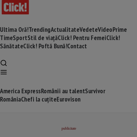
Ultima Oră!
Trending
Actualitate
Vedete
Video
Prime
Time
Sport
Stil de viață
Click! Pentru Femei
Click!
Sănătate
Click! Poftă Bună!
Contact
America Express
Românii au talent
Survivor
România
Chefi la cuțite
Eurovison