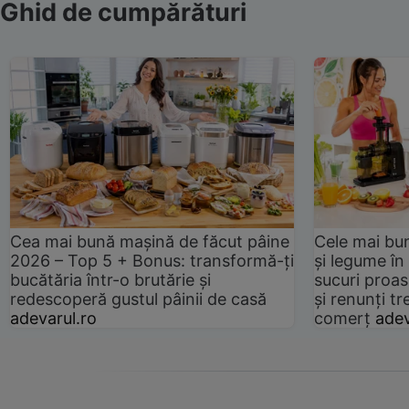
Ghid de cumpărături
Cea mai bună mașină de făcut pâine
Cele mai bu
2026 – Top 5 + Bonus: transformă-ți
și legume în
bucătăria într-o brutărie și
sucuri proas
redescoperă gustul pâinii de casă
și renunți tr
adevarul.ro
comerț
adev