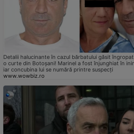
Detalii halucinante în cazul bărbatului găsit îngropat
o curte din Botoșani! Marinel a fost înjunghiat în ini
iar concubina lui se numără printre suspecți
www.wowbiz.ro