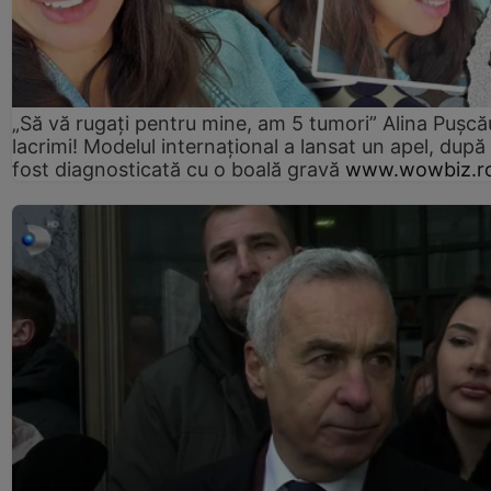
„Să vă rugați pentru mine, am 5 tumori” Alina Pușcău
lacrimi! Modelul internațional a lansat un apel, după
fost diagnosticată cu o boală gravă
www.wowbiz.r