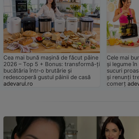
Cea mai bună mașină de făcut pâine
Cele mai bu
2026 – Top 5 + Bonus: transformă-ți
și legume în
bucătăria într-o brutărie și
sucuri proas
redescoperă gustul pâinii de casă
și renunți tr
adevarul.ro
comerț
adev