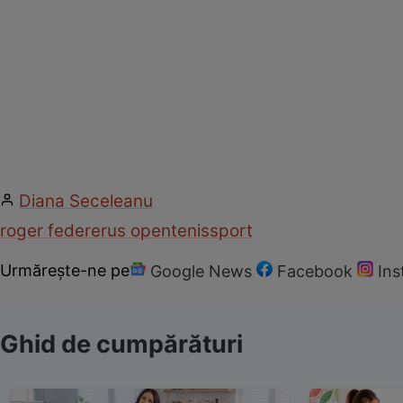
Diana Seceleanu
roger federer
us open
tenis
sport
Urmărește-ne pe
Google News
Facebook
In
Ghid de cumpărături