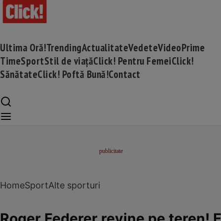
Ultima Oră!
Trending
Actualitate
Vedete
Video
Prime
Time
Sport
Stil de viață
Click! Pentru Femei
Click!
Sănătate
Click! Poftă Bună!
Contact
Home
Sport
Alte sporturi
Roger Federer revine pe teren! E