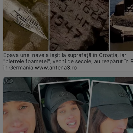
Epava unei nave a ieșit la suprafață în Croația, iar
"pietrele foametei", vechi de secole, au reapărut în R
în Germania
www.antena3.ro