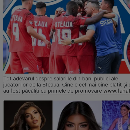
Tot adevărul despre salariile din bani publici ale
jucătorilor de la Steaua. Cine e cel mai bine plătit și
au fost păcăliți cu primele de promovare
www.fanat