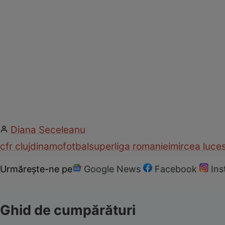
Diana Seceleanu
cfr cluj
dinamo
fotbal
superliga romaniei
mircea luce
Urmărește-ne pe
Google News
Facebook
In
Ghid de cumpărături