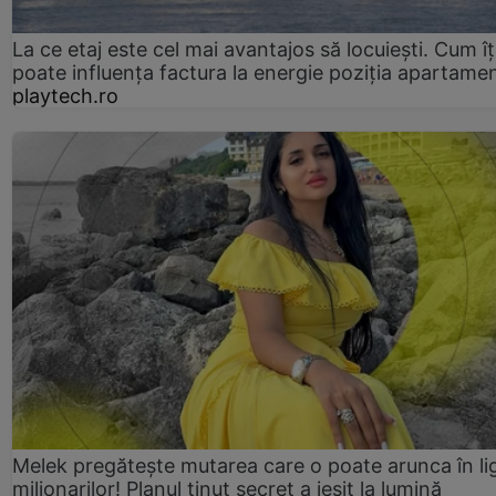
La ce etaj este cel mai avantajos să locuiești. Cum îț
poate influența factura la energie poziția apartamen
playtech.ro
Melek pregătește mutarea care o poate arunca în li
milionarilor! Planul ținut secret a ieșit la lumină