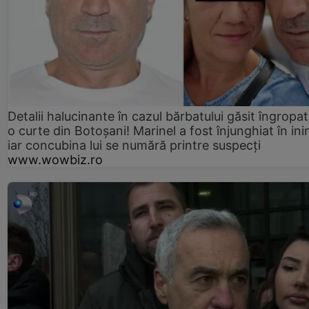
Detalii halucinante în cazul bărbatului găsit îngropat
o curte din Botoșani! Marinel a fost înjunghiat în ini
iar concubina lui se numără printre suspecți
www.wowbiz.ro