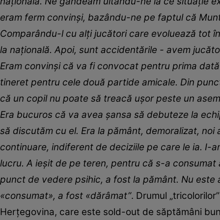
națională. Ne gândeam uitându-ne la ce situație exi
eram ferm convinși, bazându-ne pe faptul că Munte
Comparându-l cu alți jucători care evoluează tot în 
la națională. Apoi, sunt accidentările - avem jucăto
Eram convinși că va fi convocat pentru prima dată 
tineret pentru cele două partide amicale. Din punc
că un copil nu poate să treacă ușor peste un asem
Era bucuros că va avea șansa să debuteze la echipa 
să discutăm cu el. Era la pământ, demoralizat, noi 
continuare, indiferent de deciziile pe care le ia. I
lucru. A ieșit de pe teren, pentru că s-a consumat at
punct de vedere psihic, a fost la pământ. Nu este 
«consumat», a fost «dărâmat”
. Drumul „tricolorilo
Herţegovina, care este sold-out de săptămâni bune