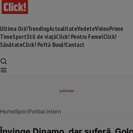
Ultima Oră!
Trending
Actualitate
Vedete
Video
Prime
Time
Sport
Stil de viață
Click! Pentru Femei
Click!
Sănătate
Click! Poftă Bună!
Contact
Home
Sport
Fotbal intern
Învinge Dinamo, dar suferă. Golg