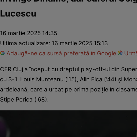
Lucescu
16 martie 2025 14:35
Ultima actualizare:
16 martie 2025 15:13
Adaugă-ne ca sursă preferată în Google
Urmă
CFR Cluj a început cu dreptul play-off-ul din Supe
cu 3-1. Louis Munteanu ('15), Alin Fica ('44) și 
ardeleană, care a urcat pe prima poziție în clasament
Stipe Perica ('68).