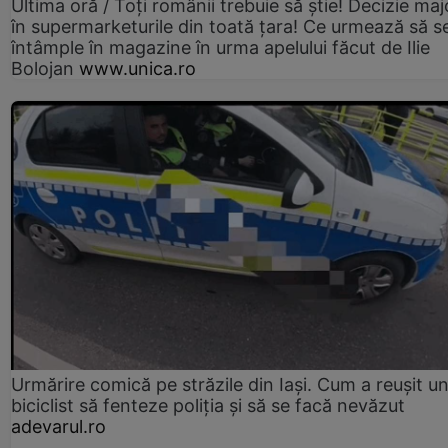
Ultima oră / Toți românii trebuie să știe! Decizie maj
în supermarketurile din toată țara! Ce urmează să s
întâmple în magazine în urma apelului făcut de Ilie
Bolojan
www.unica.ro
Urmărire comică pe străzile din Iași. Cum a reușit u
biciclist să fenteze poliția și să se facă nevăzut
adevarul.ro