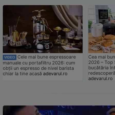
Cele mai bune espressoare
Cea mai bun
VIDEO
2026 – Top 
manuale cu portafiltru 2026: cum
bucătăria înt
obții un espresso de nivel barista
redescoperă 
chiar la tine acasă
adevarul.ro
adevarul.ro