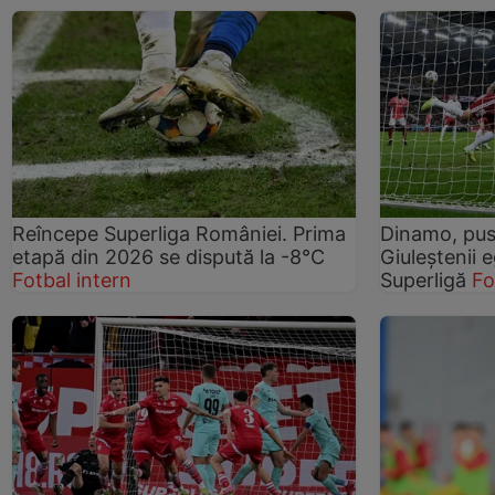
Reîncepe Superliga României. Prima
Dinamo, pus
etapă din 2026 se dispută la -8°C
Giuleștenii e
Fotbal intern
Superligă
Fo