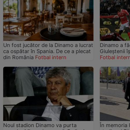
Un fost jucător de la Dinamo a lucrat
Dinamo a făc
ca ospătar în Spania. De ce a plecat
Giuleștenii îș
din România
Fotbal intern
Fotbal inter
Noul stadion Dinamo va purta
În memoria l