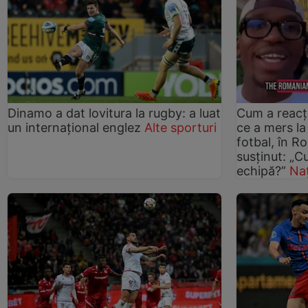
Dinamo a dat lovitura la rugby: a luat
Cum a reacț
un internațional englez
Alte sporturi
ce a mers la
fotbal, în R
susținut: „
echipă?”
Naț