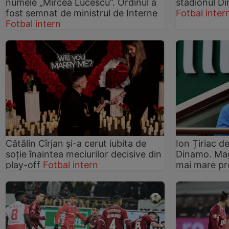
numele „Mircea Lucescu”. Ordinul a
stadionul Di
fost semnat de ministrul de Interne
Fotbal inter
Fotbal intern
Cătălin Cîrjan și-a cerut iubita de
Ion Țiriac d
soție înaintea meciurilor decisive din
Dinamo. Mag
play-off
Fotbal intern
mai mare pr