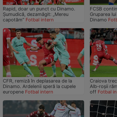
Rapid, doar un punct cu Dinamo.
FCSB continu
Șumudică, dezamăgit: „Mereu
Gruparea lu
capotăm”
Fotbal intern
Dinamo
Fotb
CFR, remiză în deplasarea de la
Craiova trec
Dinamo. Ardelenii speră la cupele
Alb-roșii ră
europene
Fotbal intern
off
Fotbal i