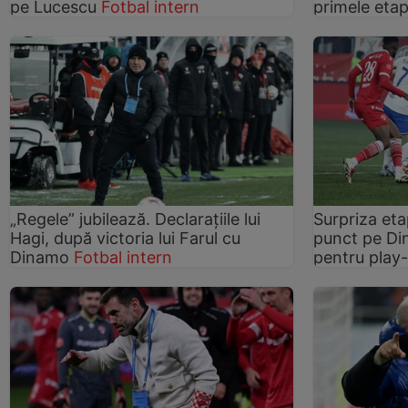
pe Lucescu
Fotbal intern
primele eta
„Regele” jubilează. Declarațiile lui
Surpriza eta
Hagi, după victoria lui Farul cu
punct pe Din
Dinamo
Fotbal intern
pentru play-