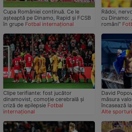
Cupa României continuă. Ce le
Rădoi, nervo
așteaptă pe Dinamo, Rapid și FCSB
cu Dinamo: „V
în grupe
Fotbal internațional
români”
Fot
Clipe terifiante: fost jucător
David Popov
dinamovist, comoție cerebrală și
măsura valori
criză de epilepsie
Fotbal
încasează la
internațional
Alte sportur