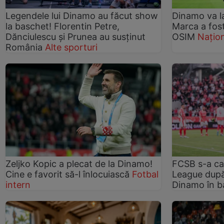
Legendele lui Dinamo au făcut show
Dinamo va l
la baschet! Florentin Petre,
Marca a fost
Dănciulescu și Prunea au susținut
OSIM
Națio
România
Alte sporturi
Zeljko Kopic a plecat de la Dinamo!
FCSB s-a cal
Cine e favorit să-l înlocuiască
Fotbal
League după
intern
Dinamo în b