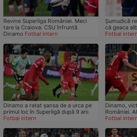
Revine Superliga României. Meci
Șumudică re
tare la Craiova: CSU înfruntă
că geaca al
Dinamo
Fotbal intern
Fotbal inter
Dinamo a ratat șansa de a urca pe
Dinamo, vict
primul loc în Superligă după 9 ani
României. Al
Fotbal intern
Fotbal inter