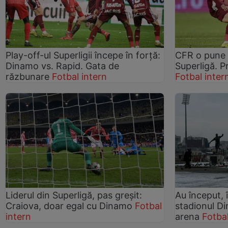
Play-off-ul Superligii începe în forță:
CFR o pune 
Dinamo vs. Rapid. Gata de
Superligă. P
răzbunare
Fotbal intern
Fotbal inter
Liderul din Superligă, pas greșit:
Au început, î
Craiova, doar egal cu Dinamo
Fotbal
stadionul Di
intern
arena
Fotbal