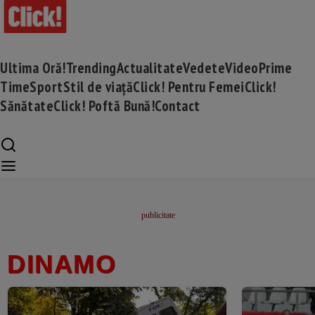
Ultima Oră!
Trending
Actualitate
Vedete
Video
Prime
Time
Sport
Stil de viață
Click! Pentru Femei
Click!
Sănătate
Click! Poftă Bună!
Contact
DINAMO