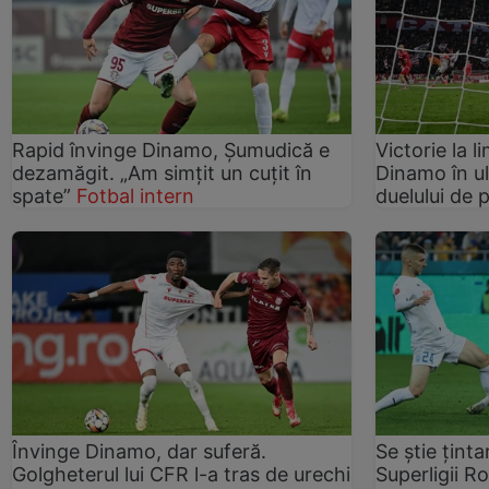
Rapid învinge Dinamo, Șumudică e
Victorie la 
dezamăgit. „Am simțit un cuţit în
Dinamo în ul
spate”
Fotbal intern
duelului de 
Învinge Dinamo, dar suferă.
Se știe ținta
Golgheterul lui CFR l-a tras de urechi
Superligii Ro