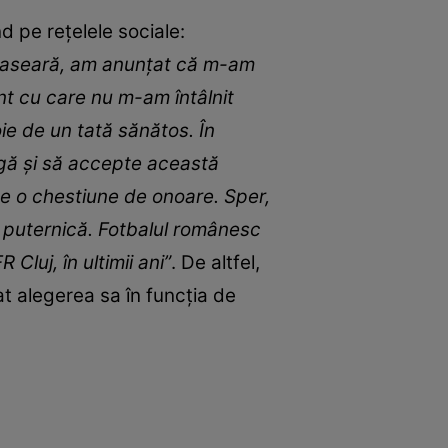
d pe rețelele sociale:
e aseară, am anunțat că m-am
nt cu care nu m-am întâlnit
ie de un tată sănătos. În
agă și să accepte această
ste o chestiune de onoare. Sper,
 puternică. Fotbalul românesc
luj, în ultimii ani”
. De altfel,
tat alegerea sa în funcția de