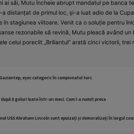
ani ai săi, Mutu încheie abrupt mandatul pe banca te
a distanțat de primul loc, și-a luat adio de la Cupa
în stagiunea viitoare. Venit ca o soluție pentru înl
șanse rezonabile să revină, Mutu pleacă având un b
ele celui poreclit „Briliantul” arată cinci victorii, tre
 Gaziantep, eșec categoric în campionatul turc
după 8 goluri luate într-un meci. Cum l-a numit presa
nul USS Abraham Lincoln sunt epuizați și demoralizați în largul coas