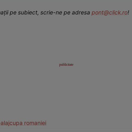
ații pe subiect, scrie-ne pe adresa
pont@click.ro
!
balaj
cupa romaniei