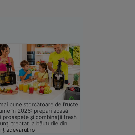
mai bune storcătoare de fructe
gume în 2026: prepari acasă
i proaspete și combinații fresh
unți treptat la băuturile din
rț
adevarul.ro