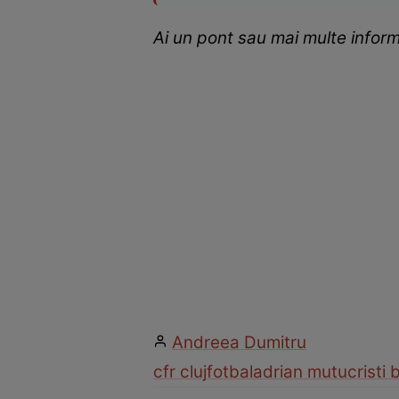
Ai un pont sau mai multe inform
Andreea Dumitru
cfr cluj
fotbal
adrian mutu
cristi 