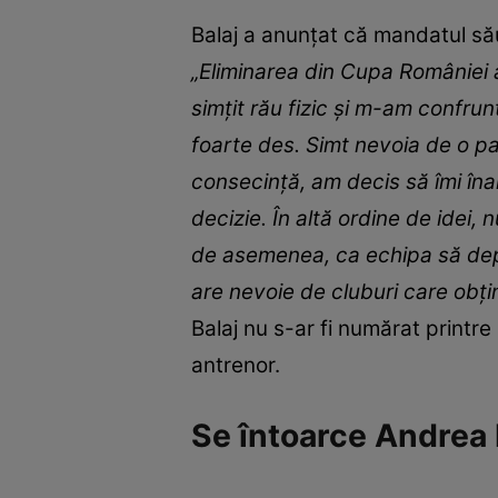
Balaj a anunțat că mandatul său
„Eliminarea din Cupa României 
simțit rău fizic și m-am confru
foarte des. Simt nevoia de o pa
consecință, am decis să îmi în
decizie. În altă ordine de idei,
de asemenea, ca echipa să depă
are nevoie de cluburi care obți
Balaj nu s-ar fi numărat printre 
antrenor.
Se întoarce Andrea