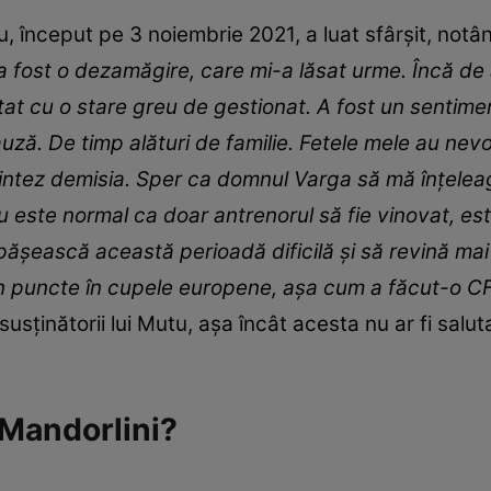
, început pe 3 noiembrie 2021, a luat sfârșit, notân
a fost o dezamăgire, care mi-a lăsat urme. Încă d
ntat cu o stare greu de gestionat. A fost un sentime
uză. De timp alături de familie. Fetele mele au nevo
aintez demisia. Sper ca domnul Varga să mă înțele
 nu este normal ca doar antrenorul să fie vinovat, e
șească această perioadă dificilă și să revină mai
n puncte în cupele europene, așa cum a făcut-o CFR C
susținătorii lui Mutu, așa încât acesta nu ar fi salu
 Mandorlini?