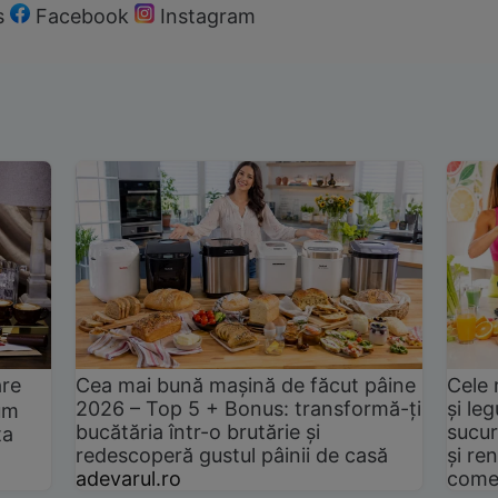
s
Facebook
Instagram
are
Cea mai bună mașină de făcut pâine
Cele 
2026 – Top 5 + Bonus: transformă-ți
și le
um
bucătăria într-o brutărie și
sucur
ta
redescoperă gustul pâinii de casă
și ren
adevarul.ro
come