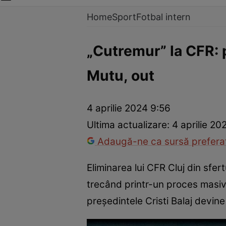
Home
Sport
Fotbal intern
„Cutremur” la CFR: p
Mutu, out
4 aprilie 2024 9:56
Ultima actualizare:
4 aprilie 20
Adaugă-ne ca sursă preferat
Eliminarea lui CFR Cluj din sfer
trecând printr-un proces masiv 
președintele Cristi Balaj devine