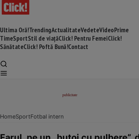
Ultima Oră!
Trending
Actualitate
Vedete
Video
Prime
Time
Sport
Stil de viață
Click! Pentru Femei
Click!
Sănătate
Click! Poftă Bună!
Contact
Home
Sport
Fotbal intern
Farul, pe un „butoi cu pulbere”, 