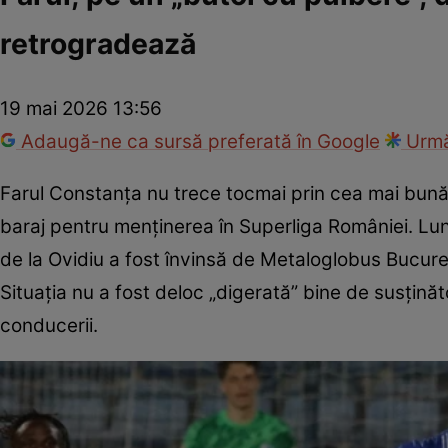
retrogradează
19 mai 2026 13:56
Adaugă-ne ca sursă preferată în Google
Urmă
Farul Constanța nu trece tocmai prin cea mai bună
baraj pentru menținerea în Superliga României. Luni
de la Ovidiu a fost învinsă de Metaloglobus Bucure
Situația nu a fost deloc „digerată” bine de susținăto
conducerii.