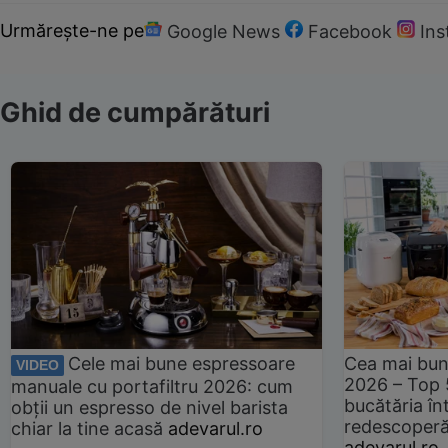
Urmărește-ne pe
Google News
Facebook
In
Ghid de cumpărături
Cele mai bune espressoare
Cea mai bun
VIDEO
2026 – Top 
manuale cu portafiltru 2026: cum
bucătăria înt
obții un espresso de nivel barista
redescoperă 
chiar la tine acasă
adevarul.ro
adevarul.ro