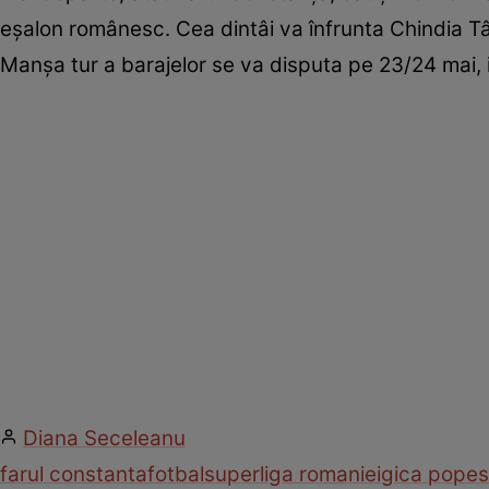
eșalon românesc. Cea dintâi va înfrunta Chindia Târ
Manșa tur a barajelor se va disputa pe 23/24 mai, i
Diana Seceleanu
farul constanta
fotbal
superliga romaniei
gica pope