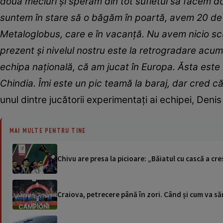
două meciuri și sperăm din tot sufletul să facem d
suntem în stare să o băgăm în poartă, avem 20 de 
Metaloglobus, care e în vacanță. Nu avem nicio scuz
prezent și nivelul nostru este la retrogradare acu
echipa națională, că am jucat în Europa. Ăsta este 
Chindia. Îmi este un pic teamă la baraj, dar cred 
unul dintre jucătorii experimentați ai echipei, Denis
MAI MULTE PENTRU TINE
Chivu are presa la picioare: „Băiatul cu cască a cr
Craiova, petrecere până în zori. Când și cum va săr