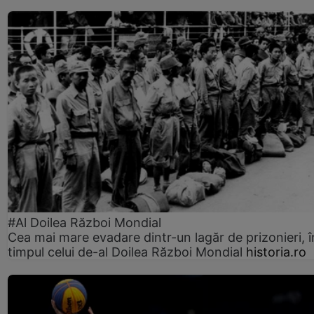
#Al Doilea Război Mondial
Cea mai mare evadare dintr-un lagăr de prizonieri, î
timpul celui de-al Doilea Război Mondial
historia.ro