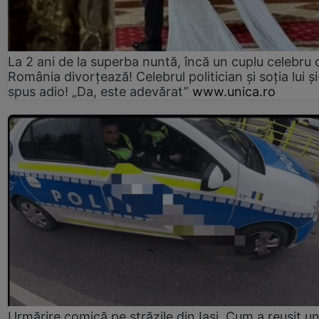
La 2 ani de la superba nuntă, încă un cuplu celebru 
România divorțează! Celebrul politician și soția lui ș
spus adio! „Da, este adevărat”
www.unica.ro
Urmărire comică pe străzile din Iași. Cum a reușit u