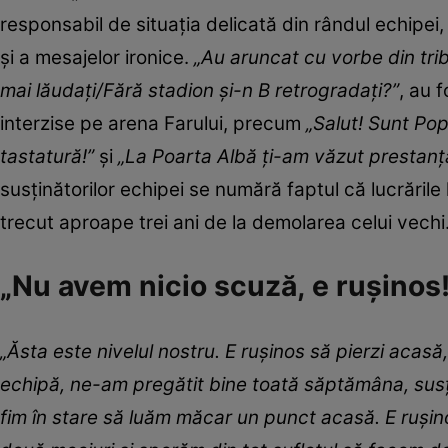
responsabil de situația delicată din rândul echipei, 
și a mesajelor ironice.
„Au aruncat cu vorbe din trib
mai lăudați/Fără stadion și-n B retrogradați?”
, au 
interzise pe arena Farului, precum
„Salut! Sunt Pope
tastatură!”
și
„La Poarta Albă ți-am văzut prestanța
susținătorilor echipei se numără faptul că lucrăril
trecut aproape trei ani de la demolarea celui vechi
„Nu avem nicio scuză, e rușinos! 
„Ăsta este nivelul nostru. E rușinos să pierzi acasă
echipă, ne-am pregătit bine toată săptămâna, susțin
fim în stare să luăm măcar un punct acasă. E ruși