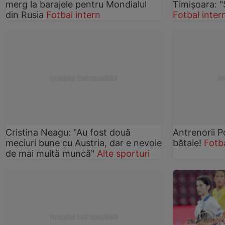
merg la barajele pentru Mondialul
Timişoara: "
din Rusia
Fotbal intern
Fotbal inter
Cristina Neagu: "Au fost două
Antrenorii P
meciuri bune cu Austria, dar e nevoie
bătaie!
Fotba
de mai multă muncă"
Alte sporturi