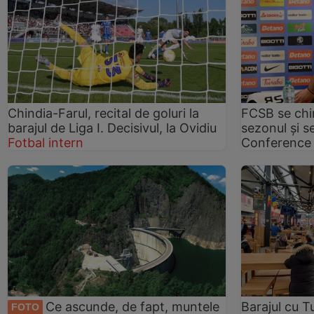
Chindia-Farul, recital de goluri la
FCSB se chin
barajul de Liga I. Decisivul, la Ovidiu
sezonul și s
Fotbal intern
Conference
Ce ascunde, de fapt, muntele
Barajul cu T
FOTO