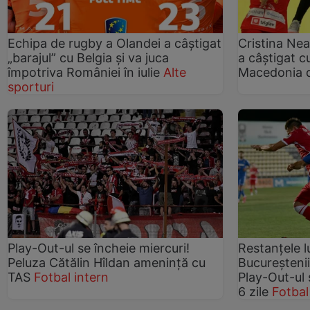
Echipa de rugby a Olandei a câștigat
Cristina Ne
„barajul” cu Belgia și va juca
a câștigat c
împotriva României în iulie
Alte
Macedonia 
sporturi
Play-Out-ul se încheie miercuri!
Restanțele l
Peluza Cătălin Hîldan amenință cu
Bucureștenii
TAS
Fotbal intern
Play-Out-ul 
6 zile
Fotbal