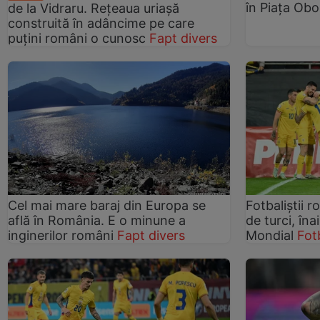
în Piaţa Obo
de la Vidraru. Rețeaua uriașă
construită în adâncime pe care
puțini români o cunosc
Fapt divers
Cel mai mare baraj din Europa se
Fotbaliștii r
află în România. E o minune a
de turci, îna
inginerilor români
Fapt divers
Mondial
Fot