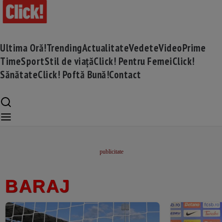
Ultima Oră!
Trending
Actualitate
Vedete
Video
Prime
Time
Sport
Stil de viață
Click! Pentru Femei
Click!
Sănătate
Click! Poftă Bună!
Contact
BARAJ