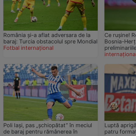
România și-a aflat adversara de la
Ce rușine! 
baraj: Turcia obstacolul spre Mondial
Bosnia-Herț
Fotbal internațional
preliminariil
internaționa
Poli Iași, pas „șchiopătat” în meciul
Luptă aprigă
de baraj pentru rămânerea în
patru formaț