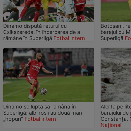
Dinamo dispută returul cu
Botoşani, re
Csíkszereda, în încercarea de a
barajul cu M
rămâne în Superligă
Fotbal intern
Superligă
Fo
Dinamo se luptă să rămână în
Alertă pe lit
Superligă: alb-roșii au două mari
barajului de
„hopuri”
Fotbal intern
Constanța. 
Național