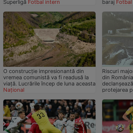
Superligă
Fotbal intern
baraj
Fotbal
O construcție impresionantă din
Riscuri majo
vremea comunistă va fi readusă la
din România.
viață. Lucrările încep de luna aceasta
declanșează
Național
protejarea p