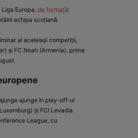
de Liga Europa,
de formaţia
ntâlni echipa scoţiană
minar al aceleiași competiții,
aer) şi FC Noah (Armenia), prima
ugust.
 europene
a ajunge ajunge în play-off-ul
(Luxemburg) şi FCI Levadia
 Conference League, cu