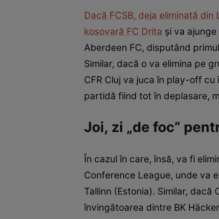
Dacă FCSB, deja eliminată din 
kosovară FC Drita
și va ajunge 
Aberdeen FC, disputând primul
Similar, dacă o va elimina pe gr
CFR Cluj va juca în play-off cu
partidă fiind tot în deplasare, 
Joi, zi „de foc” pe
În cazul în care, însă, va fi eli
Conference League, unde va ev
Tallinn (Estonia). Similar, dac
învingătoarea dintre BK Häcken