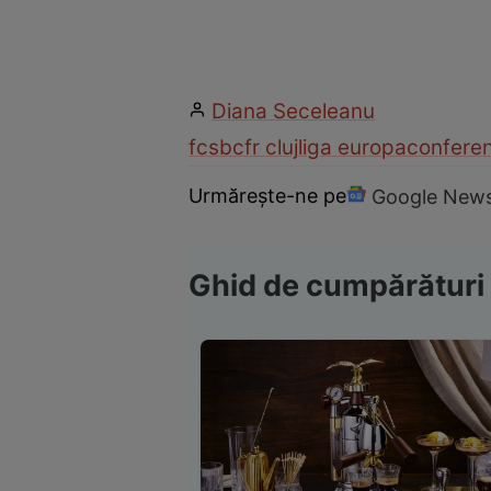
Diana Seceleanu
fcsb
cfr cluj
liga europa
confere
Urmărește-ne pe
Google New
Ghid de cumpărături