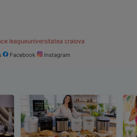
nce league
universitatea craiova
s
Facebook
Instagram