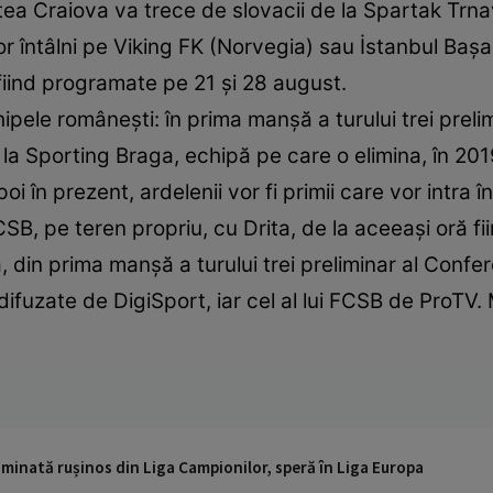
 Craiova va trece de slovacii de la Spartak Trnava 
r întâlni pe Viking FK (Norvegia) sau İstanbul Başak
fiind programate pe 21 şi 28 august.
chipele românești: în prima manșă a turului trei prel
e la Sporting Braga, echipă pe care o elimina, în 20
 în prezent, ardelenii vor fi primii care vor intra î
CSB, pe teren propriu, cu Drita, de la aceeași oră 
a, din prima manşă a turului trei preliminar al Conf
nd difuzate de DigiSport, iar cel al lui FCSB de ProTV
iminată rușinos din Liga Campionilor, speră în Liga Europa