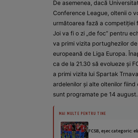
De asemenea, dacă Universitatea
Conference League, oltenii o vo
următoarea fază a competiției 
Joi va fi o zi „de foc” pentru e
va primi vizita portughezilor d
europeană de Liga Europa. Înapoi
ca de la 21.30 să evolueze și F
a primi vizita lui Spartak Trnav
ardelenilor și alte oltenilor fii
sunt programate pe 14 august.
MAI MULTE PENTRU TINE
FCSB, eșec categoric: el