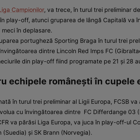
Liga Campionilor
, va trece, în turul trei preliminar 
în play-off, atunci gruparea de lângă Capitală va î
 meci în deplasare.
uparea portugheză Sporting Braga în turul trei preli
 învingătoarea dintre Lincoln Red Imps FC (Gibralt
meciurile din play-off fiind programate pe 21 şi 28 a
ntru echipele românești în cupele
minată în turul trei preliminar al Ligii Europa, FCSB v
olua cu învingătoarea dintre FC Differdange 03 
ă CFR va părăsi Liga Europa, va juca în play-off-ul
 (Suedia) şi SK Brann (Norvegia).