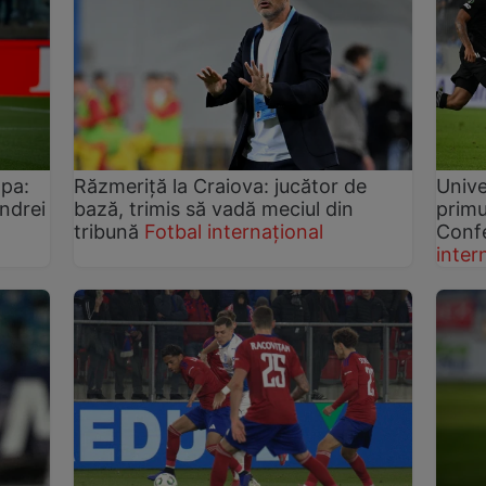
opa:
Răzmeriță la Craiova: jucător de
Unive
ndrei
bază, trimis să vadă meciul din
primu
tribună
Fotbal internațional
Conf
inter