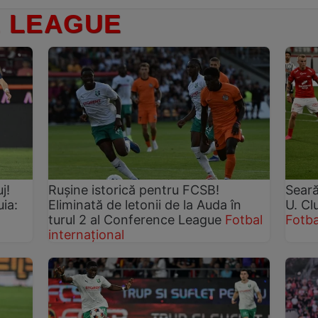
 LEAGUE
j!
Rușine istorică pentru FCSB!
Seară
ia:
Eliminată de letonii de la Auda în
U. Cl
turul 2 al Conference League
Fotbal
Fotba
internațional