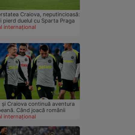
rstatea Craiova, neputincioasă:
ii pierd duelul cu Sparta Praga
l internațional
și Craiova continuă aventura
eană. Când joacă românii
l internațional