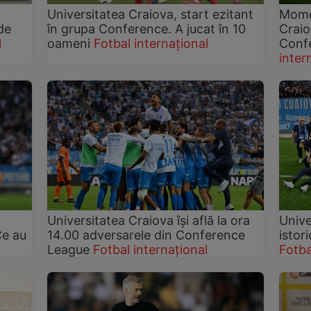
Universitatea Craiova, start ezitant
Momen
de
în grupa Conference. A jucat în 10
Craio
l
oameni
Fotbal internațional
Conf
inter
Universitatea Craiova își află la ora
Unive
Ce au
14.00 adversarele din Conference
istor
League
Fotbal internațional
Fotba