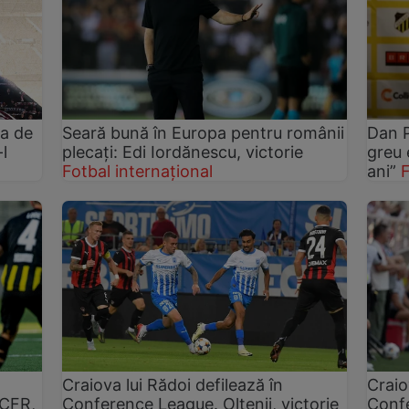
ea de
Seară bună în Europa pentru românii
Dan P
l
plecați: Edi Iordănescu, victorie
greu 
Fotbal internațional
ani”
F
Craiova lui Rădoi defilează în
Craio
 CFR,
Conference League. Oltenii, victorie
Confe