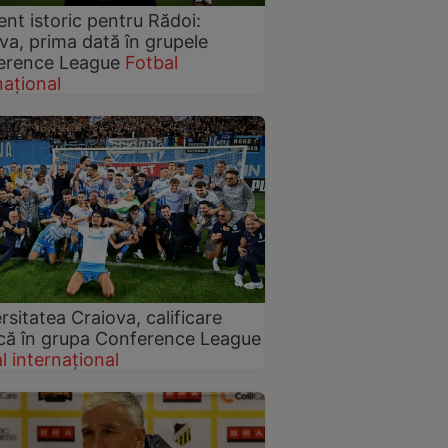
t istoric pentru Rădoi:
va, prima dată în grupele
erence League
Fotbal
național
rsitatea Craiova, calificare
ică în grupa Conference League
l internațional