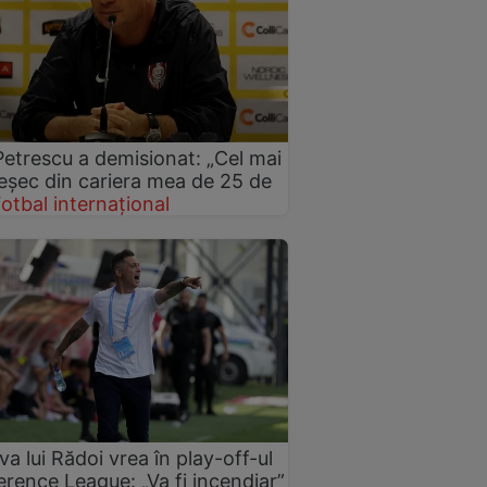
etrescu a demisionat: „Cel mai
eșec din cariera mea de 25 de
otbal internațional
va lui Rădoi vrea în play-off-ul
rence League: „Va fi incendiar”