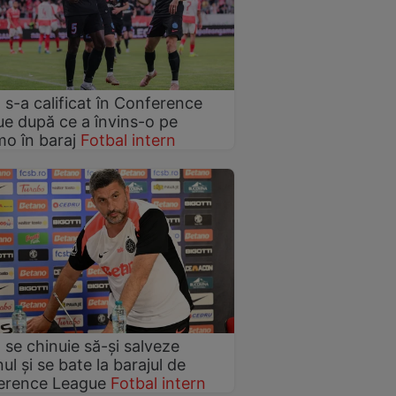
s-a calificat în Conference
e după ce a învins-o pe
o în baraj
Fotbal intern
se chinuie să-și salveze
ul și se bate la barajul de
erence League
Fotbal intern