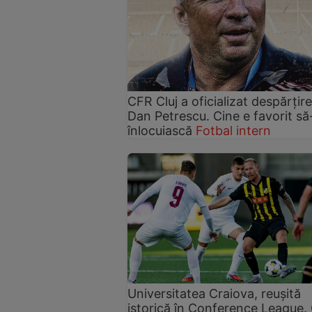
CFR Cluj a oficializat despărțir
Dan Petrescu. Cine e favorit să-
înlocuiască
Fotbal intern
Universitatea Craiova, reușită
istorică în Conference League.