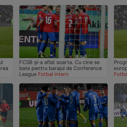
ul
FCSB și-a aflat soarta. Cu cine se
Progr
area
bate pentru barajul de Conference
europ
League
Fotbal intern
Fotba