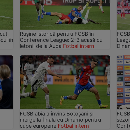
ăcut
Rușine istorică pentru FCSB în
FCSB 
cul în
Conference League: 2-3 acasă cu
Leagu
letonii de la Auda
Fotbal intern
Dinam
FCSB abia a învins Botoșani și
FCSB 
merge la finala cu Dinamo pentru
sezon
cupe europene
Fotbal intern
Conf