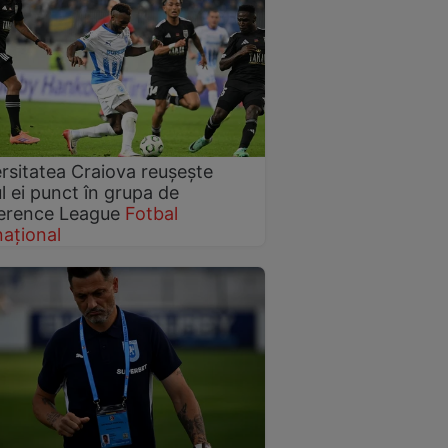
rsitatea Craiova reușește
l ei punct în grupa de
erence League
Fotbal
național