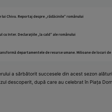
e lui Chivu. Reportaj despre „rădăcinile” românului
 cu Inter. Declarațiile „la cald” ale românului
 transformă departamentele de resurse umane. Milioane de locuri de
erului a sărbătorit succesele din acest sezon alături
uzul descoperit, după care au celebrat în Piața Domu