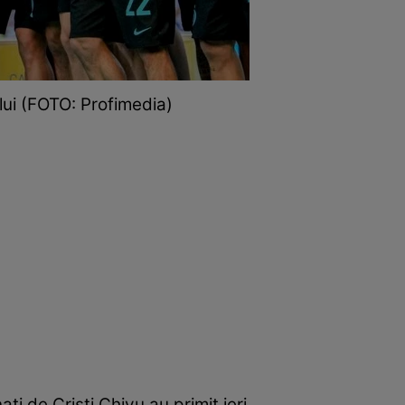
ului (FOTO: Profimedia)
ți de Cristi Chivu au primit ieri