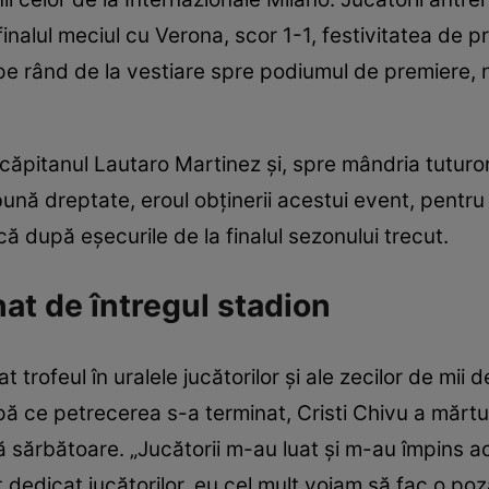
a finalul meciul cu Verona, scor 1-1, festivitatea de
 pe rând de la vestiare spre podiumul de premiere, 
 căpitanul Lautaro Martinez și, spre mândria tuturor r
bună dreptate, eroul obținerii acestui event, pentru
ă după eșecurile de la finalul sezonului trecut.
nat de întregul stadion
at trofeul în uralele jucătorilor și ale zecilor de mii
ă ce petrecerea s-a terminat, Cristi Chivu a mărturi
ă sărbătoare. „Jucătorii m-au luat și m-au împins a
dedicat jucătorilor, eu cel mult voiam să fac o poză