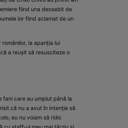
 premiere fiind una deosebit de
numele lor fiind aclamat de un
omânilor, la apariția lui
 că a reușit să resusciteze o
 de fani care au umplut până la
sit că nu a avut în intenție să
colo, eu nu voiam să ridic
 cu staff-ul meu mai târziu și