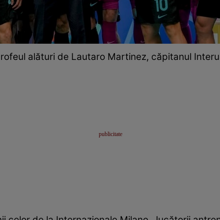
 trofeul alături de Lautaro Martinez, căpitanul Inter
i celor de la Internazionale Milano. Jucătorii antrena