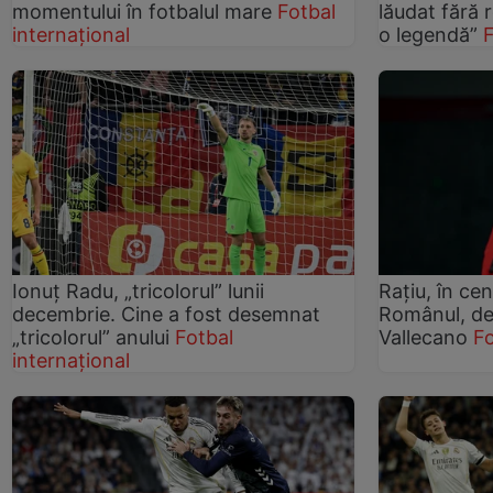
momentului în fotbalul mare
Fotbal
lăudat fără 
internațional
o legendă”
F
Ionuț Radu, „tricolorul” lunii
Rațiu, în cen
decembrie. Cine a fost desemnat
Românul, de
„tricolorul” anului
Fotbal
Vallecano
Fo
internațional