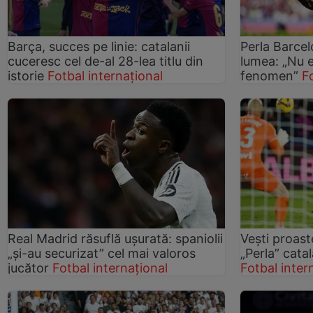
Barça, succes pe linie: catalanii
Perla Barcel
cuceresc cel de-al 28-lea titlu din
lumea: „Nu e
istorie
Fotbal internațional
fenomen”
F
Real Madrid răsuflă ușurată: spaniolii
Vești proas
„și-au securizat” cel mai valoros
„Perla” catal
jucător
Fotbal internațional
Fotbal inter