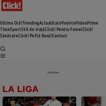
Ultima Oră!
Trending
Actualitate
Vedete
Video
Prime
Time
Sport
Stil de viață
Click! Pentru Femei
Click!
Sănătate
Click! Poftă Bună!
Contact
LA LIGA