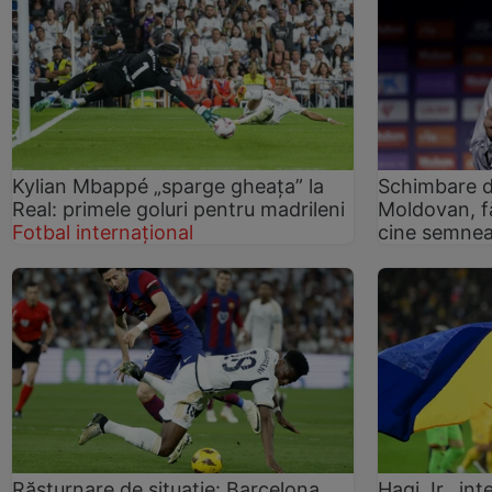
Kylian Mbappé „sparge gheața” la
Schimbare d
Real: primele goluri pentru madrileni
Moldovan, fă
Fotbal internațional
cine semne
Răsturnare de situație: Barcelona
Hagi Jr., in