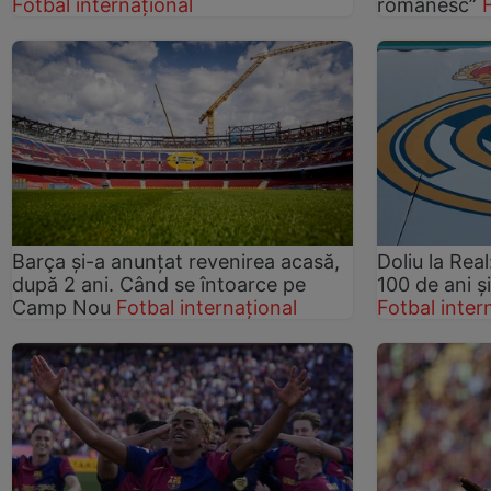
Fotbal internațional
românesc”
Barça și-a anunțat revenirea acasă,
Doliu la Real
după 2 ani. Când se întoarce pe
100 de ani ș
Camp Nou
Fotbal internațional
Fotbal inter