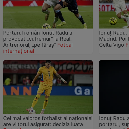
Portarul român Ionuț Radu a
Ionuț Radu, 
provocat „cutremur” la Real.
Madrid. Port
Antrenorul, „pe făraș”
Fotbal
Celta Vigo
F
internațional
Cel mai valoros fotbalist al naționalei
Ionuț Radu a
are viitorul asigurat: decizia luată
portarul, su