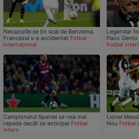
Necazurile se țin scai de Benzema.
Legendar fot
Francezul s-a accidentat
Fotbal
Paco Gento 
internațional
Fotbal inter
Campionatul Spaniei se reia mai
Lionel Messi
repede decât se anticipa!
Fotbal
Nou
Fotbal 
intern