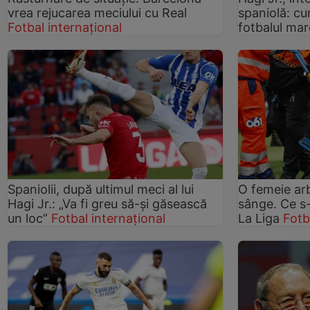
vrea rejucarea meciului cu Real
spaniolă: cum
Fotbal internațional
fotbalul mar
Spaniolii, după ultimul meci al lui
O femeie arb
Hagi Jr.: „Va fi greu să-și găsească
sânge. Ce s-
un loc”
Fotbal internațional
La Liga
Fotb