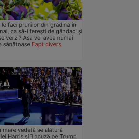
 le faci prunilor din grădină în
mai, ca să-i ferești de gândaci și
e verzi? Așa vei avea numai
e sănătoase
Fapt divers
ă mare vedetă se alătură
ei Harris și îl acuză pe Trump