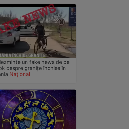
ezminte un fake news de pe
ok despre granițe închise în
nia
Național