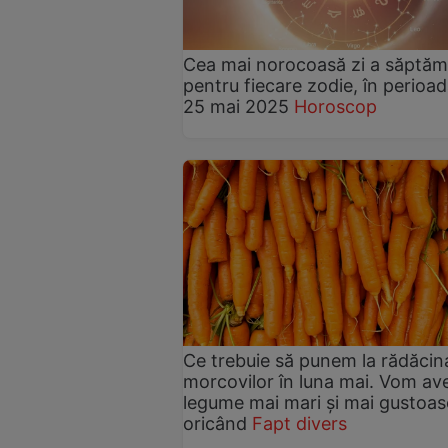
Cea mai norocoasă zi a săptăm
pentru fiecare zodie, în perioa
25 mai 2025
Horoscop
Ce trebuie să punem la rădăcin
morcovilor în luna mai. Vom av
legume mai mari și mai gustoas
oricând
Fapt divers