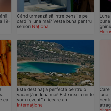
ânii
Când urmează să intre pensiile pe
Luna 
da 19–
card în luna mai? Veste bună pentru
bune 
seniori
Național
ghini
Horo
a
Este destinația perfectă pentru o
Care 
ea
vacanță în luna mai! Este insula unde
luna 
e ca
vom reveni în fiecare an
pentr
Internațional
atrag
diver