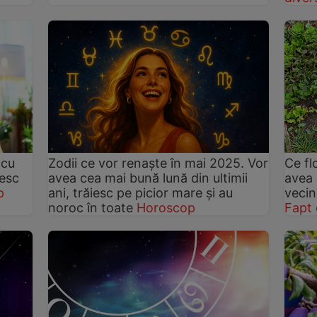
 cu
Zodii ce vor renaște în mai 2025. Vor
Ce fl
mesc
avea cea mai bună lună din ultimii
avea 
p
ani, trăiesc pe picior mare și au
vecin
noroc în toate
Horoscop
Fapt 