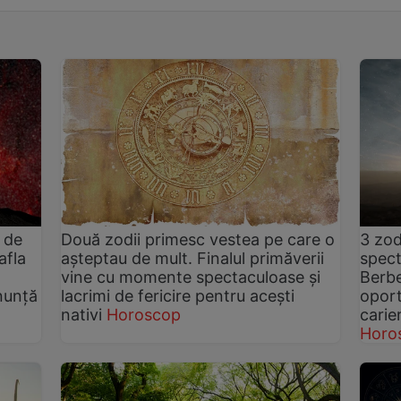
ă de
Două zodii primesc vestea pe care o
3 zod
afla
așteptau de mult. Finalul primăverii
spect
vine cu momente spectaculoase și
Berbe
nunță
lacrimi de fericire pentru acești
oport
nativi
Horoscop
carier
Horo