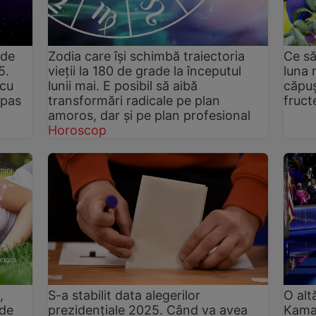
 de
Zodia care își schimbă traiectoria
Ce să
5.
vieții la 180 de grade la începutul
luna 
 cu
lunii mai. E posibil să aibă
căpuș
 pas
transformări radicale pe plan
fruct
amoros, dar și pe plan profesional
Horoscop
,
S-a stabilit data alegerilor
O alt
 de
prezidențiale 2025. Când va avea
Kamal