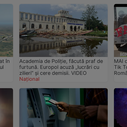
at în
Academia de Poliţie, făcută praf de
MAI d
ul
furtună. Europol acuză „lucrări cu
Tik T
zilieri” și cere demisii. VIDEO
Româ
Național