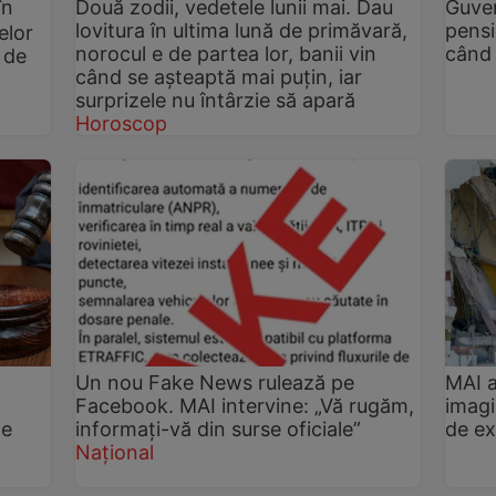
în
Două zodii, vedetele lunii mai. Dau
Guver
lovitura în ultima lună de primăvară,
pensi
elor
norocul e de partea lor, banii vin
când 
t de
când se așteaptă mai puțin, iar
surprizele nu întârzie să apară
Horoscop
Un nou Fake News rulează pe
MAI a
Facebook. MAI intervine: „Vă rugăm,
imagi
te
informați-vă din surse oficiale”
de ex
Național