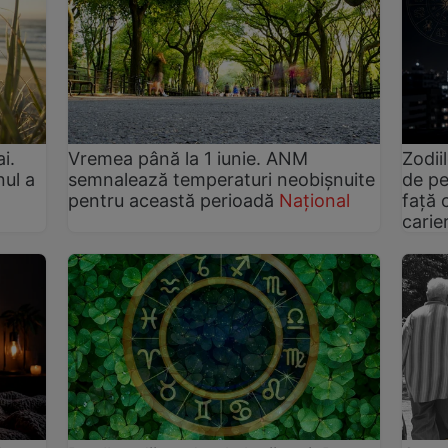
i.
Vremea până la 1 iunie. ANM
Zodii
nul a
semnalează temperaturi neobișnuite
de pe
pentru această perioadă
Național
față 
carie