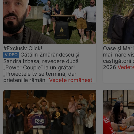
#Exclusiv Click!
Oase și Maria
Cătălin Zmărăndescu și
mai mare vi
VIDEO
câștigătorii
Sandra Izbașa, revedere după
2026
Vedet
„Power Couple” la un grătar!
„Proiectele tv se termină, dar
prieteniile rămân”
Vedete românești