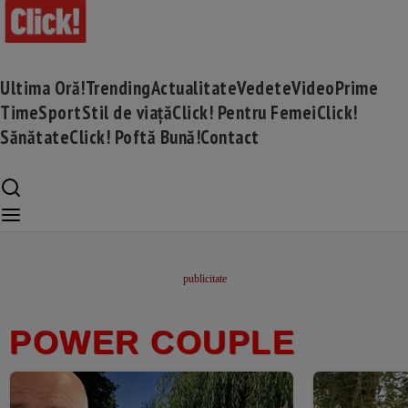
Ultima Oră!
Trending
Actualitate
Vedete
Video
Prime
Time
Sport
Stil de viață
Click! Pentru Femei
Click!
Sănătate
Click! Poftă Bună!
Contact
POWER COUPLE