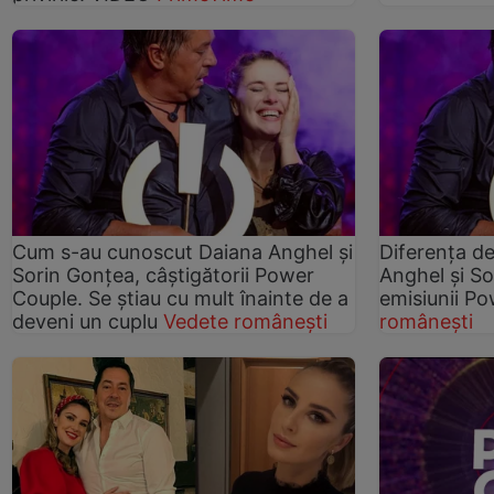
Cum s-au cunoscut Daiana Anghel și
Diferența de
Sorin Gonțea, câștigătorii Power
Anghel și So
Couple. Se știau cu mult înainte de a
emisiunii P
deveni un cuplu
Vedete românești
românești