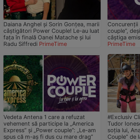
Daiana Anghel și Sorin Gonțea, marii
Concurenții 
câștigători Power Couple! Le-au luat
couple”, deși
fața în finală Oanei Matache și lui
câștiga emis
Radu Siffredi
PrimeTime
PrimeTime
Vedeta Antena 1 care a refuzat
#Exclusiv Cl
vehement să participe la „America
Tudor Ionesc
Express” și „Power couple”: „Le-am
soția lui, A
spus că m-aș fi dus cu mare drag”
Couple” de l