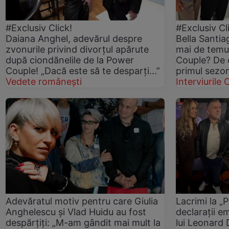
#Exclusiv Click!
#Exclusiv Cl
Daiana Anghel, adevărul despre
Bella Santia
zvonurile privind divorțul apărute
mai de temu
după ciondănelile de la Power
Couple? De c
Couple! „Dacă este să te desparți…”
primul sezon
Vedete românești
Interviurile C
Adevăratul motiv pentru care Giulia
Lacrimi la „
Anghelescu și Vlad Huidu au fost
declarații e
despărțiți: „M-am gândit mai mult la
lui Leonard 