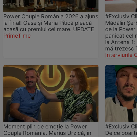
Power Couple România 2026 a ajuns
#Exclusiv Cl
la final! Oase și Maria Pitică pleacă
Mădălin Șerba
acasă cu premiul cel mare. UPDATE
de la Power
PrimeTime
panicat cel 
la Antena 1:
mă trezesc î
Interviurile C
Moment plin de emoție la Power
#Exclusiv Cl
Couple România. Marius Urzică, în
De ce poartă