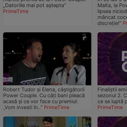
„Datoriile mai pot aștepta”
Malta, la Po
PrimeTime
lipsea nici
mâncat coco
discreție!”
P
Robert Tudor și Elena, câștigătorii
Finaliștii e
Power Couple. Cu câți bani pleacă
sezonul 2. C
acasă și ce vor face cu premiul:
ce se luptă
„Vom investi în..”
PrimeTime
PrimeTime