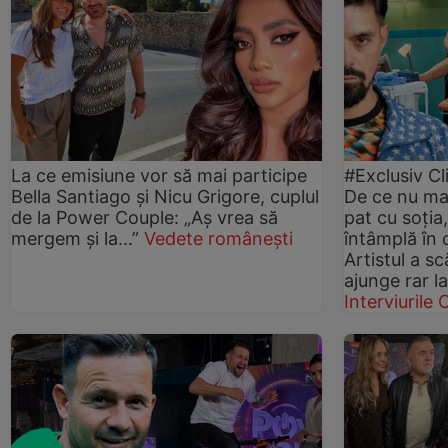
La ce emisiune vor să mai participe
#Exclusiv Cl
Bella Santiago și Nicu Grigore, cuplul
De ce nu ma
de la Power Couple: „Aș vrea să
pat cu soți
mergem și la...”
Vedete românești
întâmplă în 
Artistul a s
ajunge rar l
Interviurile C