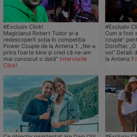
#Exclusiv Click!
#Exclusiv Cl
Magicianul Robert Tudor și-a
Cum a fost 
redescoperit soția în competiția
couple” pen
Power Couple de la Antena 1: „Ne-a
Doroftei: „O
prins foarte bine și cred că ne-am
voi” Detalii 
mai cunoscut o dată”
Interviurile
la Antena 1
Click!
Ce obiectiv neașteptat are Dani Oțil
#Exclusiv Cl