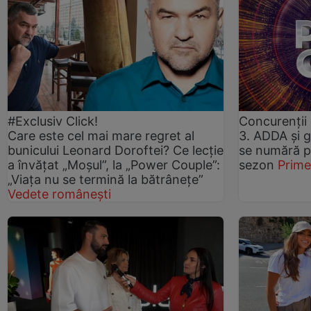
#Exclusiv Click!
Concurenții
Care este cel mai mare regret al
3. ADDA și 
bunicului Leonard Doroftei? Ce lecție
se numără pr
a învățat „Moșul”, la „Power Couple”:
sezon
Prim
„Viața nu se termină la bătrânețe”
Vedete românești