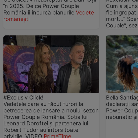
în 2025. De ce Power Couple
Cum a ajuns 
România îi încurcă planurile
Vedete
fie îngropat 
românești
mort…” Scen
Couple”, se
#Exclusiv Click!
Bella Santia
Vedetele care au făcut furori la
declarații s
petrecerea de lansare a noului sezon
Power Couple
Power Couple România. Soția lui
nebunatic și
Leonard Doroftei și partenera lui
Robert Tudor au întors toate
privirile. VIDEO
PrimeTime