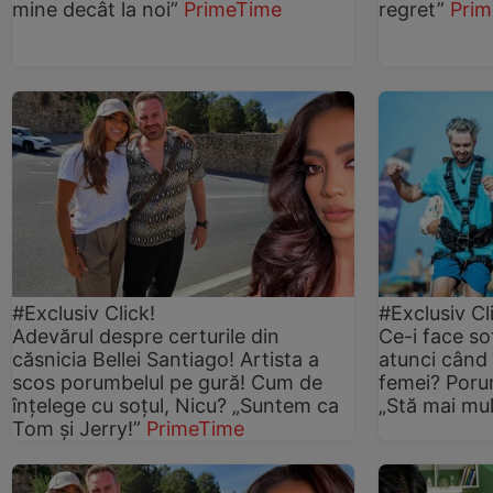
mine decât la noi”
PrimeTime
regret”
Pri
#Exclusiv Click!
#Exclusiv Cl
Adevărul despre certurile din
Ce-i face so
căsnicia Bellei Santiago! Artista a
atunci când 
scos porumbelul pe gură! Cum de
femei? Porum
înțelege cu soțul, Nicu? „Suntem ca
„Stă mai mul
Tom și Jerry!”
PrimeTime