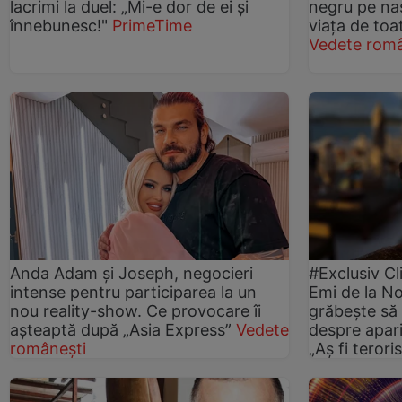
lacrimi la duel: „Mi-e dor de ei și
negru pe nas
înnebunesc!"
PrimeTime
viața de toat
Vedete româ
Anda Adam și Joseph, negocieri
#Exclusiv Cl
intense pentru participarea la un
Emi de la N
nou reality-show. Ce provocare îi
grăbește să
așteaptă după „Asia Express”
Vedete
despre apariț
românești
„Aș fi terori