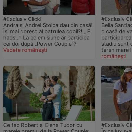
#Exclusiv Click!
#Exclusiv Cl
Andra și Andrei Stoica dau din casă!
Bella Santiag
Își mai doresc al patrulea copil?! „ E
o casă de v
haos…” La ce emisiune ar participa
participarea
cei doi după „Power Couple”?
stadiu sunt 
Vedete românești
teren mare 
românești
Ce fac Robert și Elena Tudor cu
#Exclusiv Cl
marele premiu de la Power Couple:
În ce lux s-a